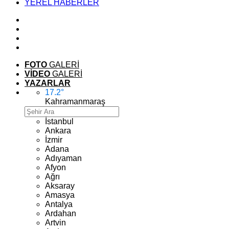
YEREL HABERLER
FOTO
GALERİ
VİDEO
GALERİ
YAZARLAR
17.2
°
Kahramanmaraş
İstanbul
Ankara
İzmir
Adana
Adıyaman
Afyon
Ağrı
Aksaray
Amasya
Antalya
Ardahan
Artvin