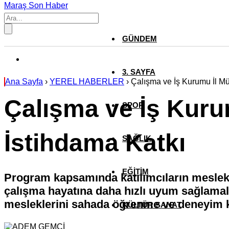
Maraş Son Haber
GÜNDEM
3. SAYFA
Ana Sayfa
›
YEREL HABERLER
›
Çalışma ve İş Kurumu İl M
Çalışma ve İş Kuru
SPOR
İstihdama Katkı
SAĞLIK
EĞİTİM
Program kapsamında katılımcıların mesleki b
çalışma hayatına daha hızlı uyum sağlamala
mesleklerini sahada öğrenme ve deneyim k
KÜLTÜR SANAT