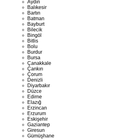
Aydın
Balıkesir
Bartın
Batman
Bayburt
Bilecik
Bingöl
Bitlis
Bolu
Burdur
Bursa
Çanakkale
Çankırı
Çorum
Denizli
Diyarbakır
Düzce
Edirne
Elazığ
Erzincan
Erzurum
Eskişehir
Gaziantep
Giresun
Gümüşhane