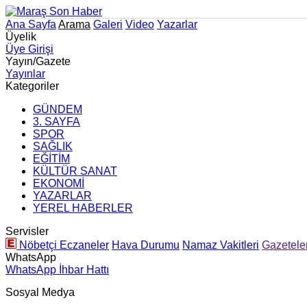
Ana Sayfa
Arama
Galeri
Video
Yazarlar
Üyelik
Üye Girişi
Yayın/Gazete
Yayınlar
Kategoriler
GÜNDEM
3. SAYFA
SPOR
SAĞLIK
EĞİTİM
KÜLTÜR SANAT
EKONOMİ
YAZARLAR
YEREL HABERLER
Servisler
Nöbetçi Eczaneler
Hava Durumu
Namaz Vakitleri
Gazetele
WhatsApp
WhatsApp İhbar Hattı
Sosyal Medya