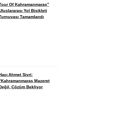
Tour Of Kahramanmaraş”
Uluslararası Yol Bisikleti
Turnuvası Tamamlandı
Hacı Ahmet Sivri:
“Kahramanmaraş Mazeret
Değil, Çözüm Bekliyor