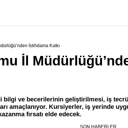
üdürlüğü’nden İstihdama Katkı
mu İl Müdürlüğü’nd
ilgi ve becerilerinin geliştirilmesi, iş tec
rı amaçlanıyor. Kursiyerler, iş yerinde uyg
azanma fırsatı elde edecek.
SON HABERLER