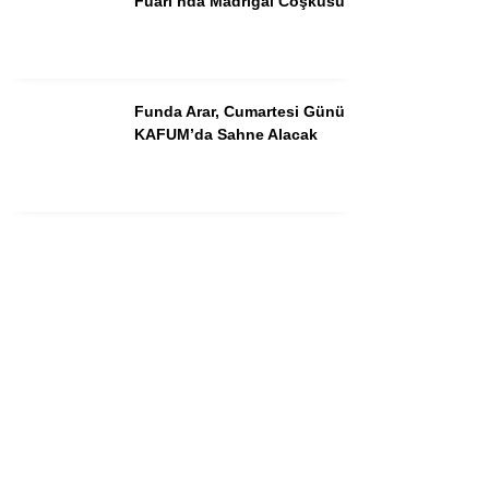
Fuarı’nda Madrigal Coşkusu
Instagram
Youtube
Funda Arar, Cumartesi Günü
KAFUM’da Sahne Alacak