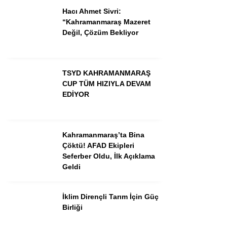
Hacı Ahmet Sivri:
“Kahramanmaraş Mazeret
GÜNDEM
Değil, Çözüm Bekliyor
3. SAYFA
SPOR
TSYD KAHRAMANMARAŞ
CUP TÜM HIZIYLA DEVAM
SAĞLIK
EDİYOR
EĞİTİM
KÜLTÜR SANAT
Kahramanmaraş’ta Bina
Çöktü! AFAD Ekipleri
EKONOMİ
Seferber Oldu, İlk Açıklama
Geldi
YAZARLAR
YEREL HABERLER
İklim Dirençli Tarım İçin Güç
Birliği