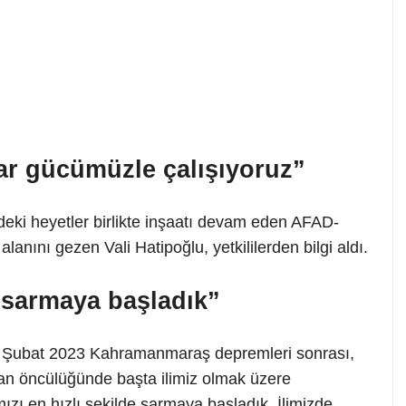
ar gücümüzle çalışıyoruz”
eki heyetler birlikte inşaatı devam eden AFAD-
lanını gezen Vali Hatipoğlu, yetkililerden bilgi aldı.
ı sarmaya başladık”
 6 Şubat 2023 Kahramanmaraş depremleri sonrası,
 öncülüğünde başta ilimiz olmak üzere
ızı en hızlı şekilde sarmaya başladık. İlimizde