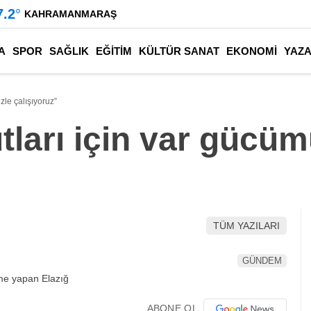
7.2
°
KAHRAMANMARAŞ
A
SPOR
SAĞLIK
EĞİTİM
KÜLTÜR SANAT
EKONOMİ
YAZ
le çalışıyoruz”
ları için var gücüm
TÜM YAZILARI
GÜNDEM
ABONE OL