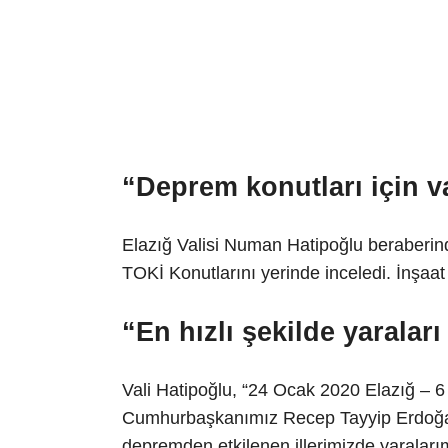
“Deprem konutları için v
Elazığ Valisi Numan Hatipoğlu beraberind
TOKİ Konutlarını yerinde inceledi. İnşaat a
“En hızlı şekilde yaralar
Vali Hatipoğlu, “24 Ocak 2020 Elazığ –
Cumhurbaşkanımız Recep Tayyip Erdoğan
depremden etkilenen illerimizde yaralarım