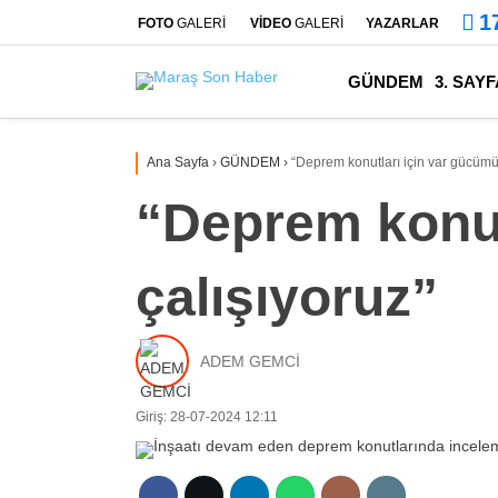
1
FOTO
GALERİ
VİDEO
GALERİ
YAZARLAR
GÜNDEM
3. SAYF
Ana Sayfa
›
GÜNDEM
›
“Deprem konutları için var gücümüz
“Deprem konut
çalışıyoruz”
ADEM GEMCİ
Giriş: 28-07-2024 12:11