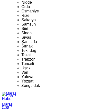
Niğde
Ordu
Osmaniye
Rize
Sakarya
Samsun
Siirt
Sinop
Sivas
Şanlıurfa
Şırnak
Tekirdağ
Tokat
Trabzon
Tunceli
Uşak
Van
Yalova
Yozgat
Zonguldak
Maraş
Son