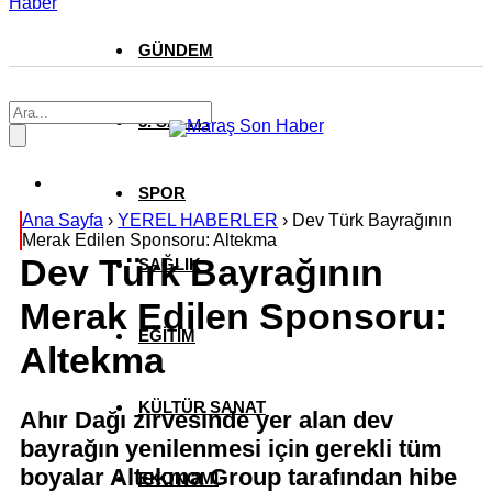
Haber
GÜNDEM
3. SAYFA
SPOR
Ana Sayfa
›
YEREL HABERLER
›
Dev Türk Bayrağının
Merak Edilen Sponsoru: Altekma
Dev Türk Bayrağının
SAĞLIK
Merak Edilen Sponsoru:
EĞİTİM
Altekma
KÜLTÜR SANAT
Ahır Dağı zirvesinde yer alan dev
bayrağın yenilenmesi için gerekli tüm
boyalar Altekma Group tarafından hibe
EKONOMİ