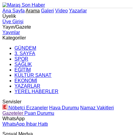
Ana Sayfa
Arama
Galeri
Video
Yazarlar
Üyelik
Üye Girişi
Yayın/Gazete
Yayınlar
Kategoriler
GÜNDEM
3. SAYFA
SPOR
SAĞLIK
EĞİTİM
KÜLTÜR SANAT
EKONOMİ
YAZARLAR
YEREL HABERLER
Servisler
Nöbetçi Eczaneler
Hava Durumu
Namaz Vakitleri
Gazeteler
Puan Durumu
WhatsApp
WhatsApp İhbar Hattı
Sosyal Medya