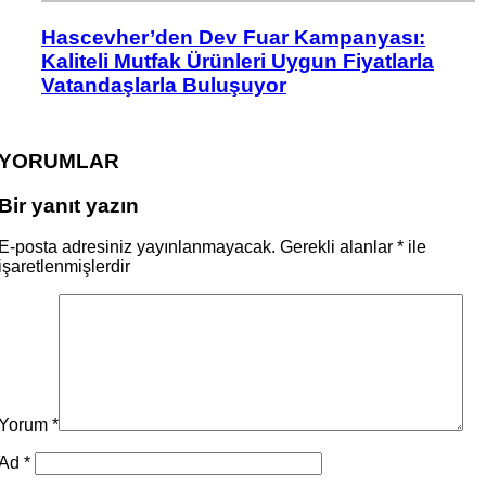
Hascevher’den Dev Fuar Kampanyası:
Kaliteli Mutfak Ürünleri Uygun Fiyatlarla
Vatandaşlarla Buluşuyor
YORUMLAR
Bir yanıt yazın
E-posta adresiniz yayınlanmayacak.
Gerekli alanlar
*
ile
işaretlenmişlerdir
Yorum
*
Ad
*