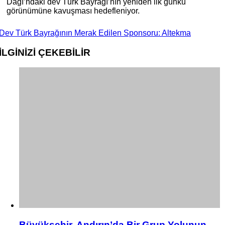
Dağı’ndaki dev Türk Bayrağı’nın yeniden ilk günkü
görünümüne kavuşması hedefleniyor.
Dev Türk Bayrağının Merak Edilen Sponsoru: Altekma
İLGİNİZİ
ÇEKEBİLİR
Büyükşehir, Andırın’da Bir Grup Yolunun