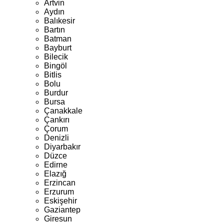
Artvin
Aydın
Balıkesir
Bartın
Batman
Bayburt
Bilecik
Bingöl
Bitlis
Bolu
Burdur
Bursa
Çanakkale
Çankırı
Çorum
Denizli
Diyarbakır
Düzce
Edirne
Elazığ
Erzincan
Erzurum
Eskişehir
Gaziantep
Giresun