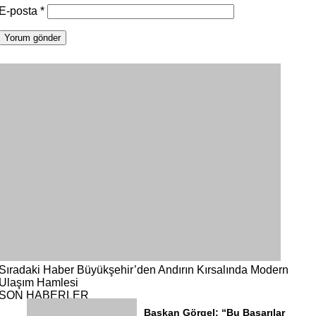
E-posta
*
Sıradaki Haber
Büyükşehir’den Andırın Kırsalında Modern
Ulaşım Hamlesi
SON HABERLER
Başkan Görgel: “Bu Başarılar