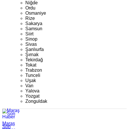
Niğde
Ordu
Osmaniye
Rize
Sakarya
Samsun
Siirt
Sinop
Sivas
Şanlıurfa
Şırnak
Tekirdağ
Tokat
Trabzon
Tunceli
Uşak
Van
Yalova
Yozgat
Zonguldak
Maraş
Son