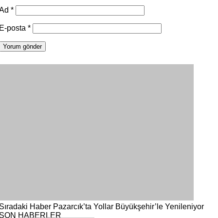
Ad
*
E-posta
*
Sıradaki Haber
Pazarcık’ta Yollar Büyükşehir’le Yenileniyor
SON HABERLER