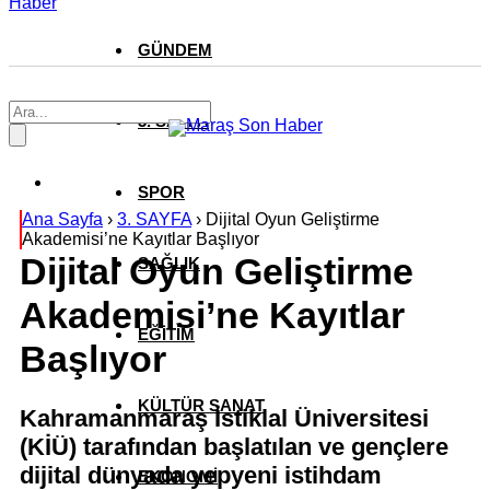
Haber
GÜNDEM
3. SAYFA
SPOR
Ana Sayfa
›
3. SAYFA
›
Dijital Oyun Geliştirme
Akademisi’ne Kayıtlar Başlıyor
Dijital Oyun Geliştirme
SAĞLIK
Akademisi’ne Kayıtlar
EĞİTİM
Başlıyor
KÜLTÜR SANAT
Kahramanmaraş İstiklal Üniversitesi
(KİÜ) tarafından başlatılan ve gençlere
dijital dünyada yepyeni istihdam
EKONOMİ