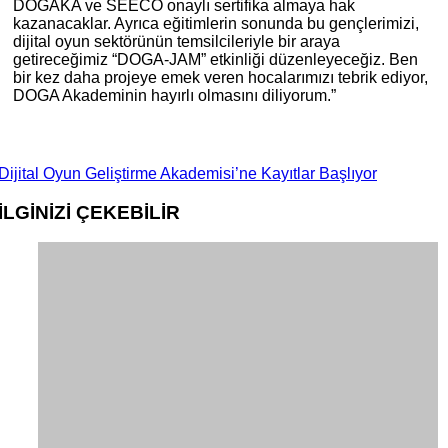
DOĞAKA ve SEECO onaylı sertifika almaya hak
kazanacaklar. Ayrıca eğitimlerin sonunda bu gençlerimizi,
dijital oyun sektörünün temsilcileriyle bir araya
getireceğimiz “DOGA-JAM” etkinliği düzenleyeceğiz. Ben
bir kez daha projeye emek veren hocalarımızı tebrik ediyor,
DOGA Akademinin hayırlı olmasını diliyorum.”
Dijital Oyun Geliştirme Akademisi’ne Kayıtlar Başlıyor
İLGİNİZİ
ÇEKEBİLİR