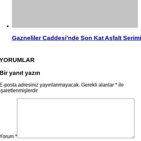
Gazneliler Caddesi’nde Son Kat Asfalt Serim
YORUMLAR
Bir yanıt yazın
E-posta adresiniz yayınlanmayacak.
Gerekli alanlar
*
ile
işaretlenmişlerdir
Yorum
*