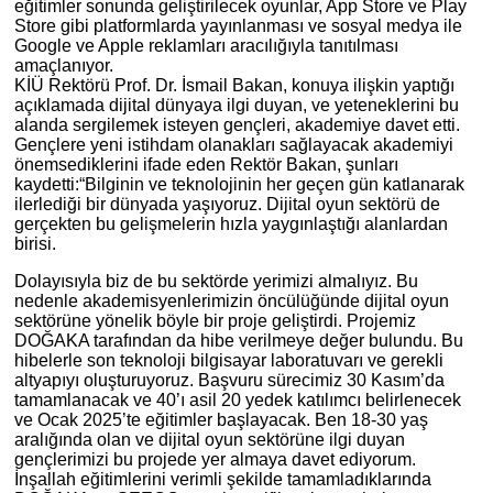
eğitimler sonunda geliştirilecek oyunlar, App Store ve Play
Store gibi platformlarda yayınlanması ve sosyal medya ile
Google ve Apple reklamları aracılığıyla tanıtılması
amaçlanıyor.
KİÜ Rektörü Prof. Dr. İsmail Bakan, konuya ilişkin yaptığı
açıklamada dijital dünyaya ilgi duyan, ve yeteneklerini bu
alanda sergilemek isteyen gençleri, akademiye davet etti.
Gençlere yeni istihdam olanakları sağlayacak akademiyi
önemsediklerini ifade eden Rektör Bakan, şunları
kaydetti:“Bilginin ve teknolojinin her geçen gün katlanarak
ilerlediği bir dünyada yaşıyoruz. Dijital oyun sektörü de
gerçekten bu gelişmelerin hızla yaygınlaştığı alanlardan
birisi.
Dolayısıyla biz de bu sektörde yerimizi almalıyız. Bu
nedenle akademisyenlerimizin öncülüğünde dijital oyun
sektörüne yönelik böyle bir proje geliştirdi. Projemiz
DOĞAKA tarafından da hibe verilmeye değer bulundu. Bu
hibelerle son teknoloji bilgisayar laboratuvarı ve gerekli
altyapıyı oluşturuyoruz. Başvuru sürecimiz 30 Kasım’da
tamamlanacak ve 40’ı asil 20 yedek katılımcı belirlenecek
ve Ocak 2025’te eğitimler başlayacak. Ben 18-30 yaş
aralığında olan ve dijital oyun sektörüne ilgi duyan
gençlerimizi bu projede yer almaya davet ediyorum.
İnşallah eğitimlerini verimli şekilde tamamladıklarında