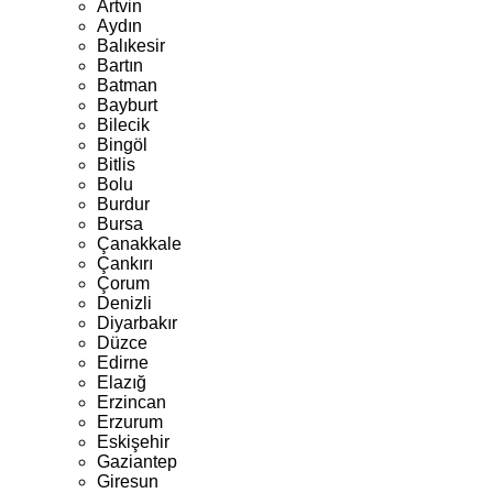
Artvin
Aydın
Balıkesir
Bartın
Batman
Bayburt
Bilecik
Bingöl
Bitlis
Bolu
Burdur
Bursa
Çanakkale
Çankırı
Çorum
Denizli
Diyarbakır
Düzce
Edirne
Elazığ
Erzincan
Erzurum
Eskişehir
Gaziantep
Giresun