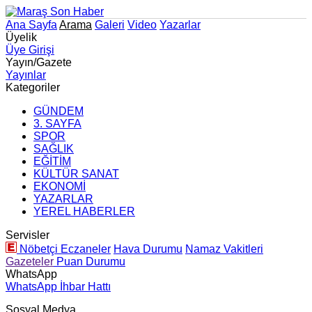
Ana Sayfa
Arama
Galeri
Video
Yazarlar
Üyelik
Üye Girişi
Yayın/Gazete
Yayınlar
Kategoriler
GÜNDEM
3. SAYFA
SPOR
SAĞLIK
EĞİTİM
KÜLTÜR SANAT
EKONOMİ
YAZARLAR
YEREL HABERLER
Servisler
Nöbetçi Eczaneler
Hava Durumu
Namaz Vakitleri
Gazeteler
Puan Durumu
WhatsApp
WhatsApp İhbar Hattı
Sosyal Medya