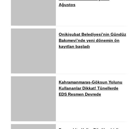
Ağustos
Onikişubat Belediyesi’nin Gündüz
Bakımevi’nde yeni dönemin ön
kayıtları başladı
Kahramanmaraş-Göksun Yolunu
Kullananlar Dikkat! Tünellerde
EDS Resmen Devrede