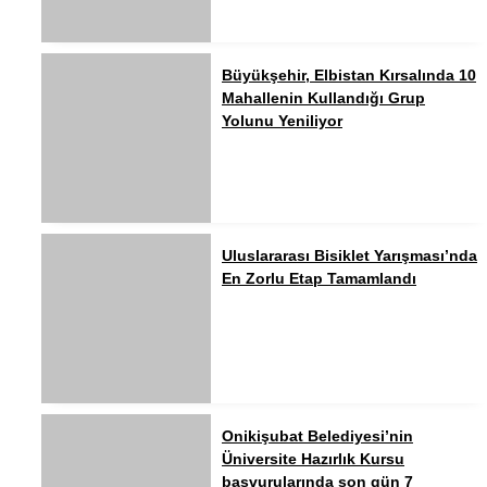
Büyükşehir, Elbistan Kırsalında 10
Mahallenin Kullandığı Grup
Yolunu Yeniliyor
Uluslararası Bisiklet Yarışması’nda
En Zorlu Etap Tamamlandı
Onikişubat Belediyesi’nin
Üniversite Hazırlık Kursu
başvurularında son gün 7