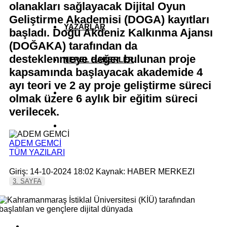
olanakları sağlayacak Dijital Oyun
Geliştirme Akademisi (DOGA) kayıtları
YAZARLAR
başladı. Doğu Akdeniz Kalkınma Ajansı
(DOĞAKA) tarafından da
desteklenmeye değer bulunan proje
YEREL HABERLER
kapsamında başlayacak akademide 4
ayı teori ve 2 ay proje geliştirme süreci
olmak üzere 6 aylık bir eğitim süreci
verilecek.
ADEM GEMCİ
TÜM YAZILARI
Giriş: 14-10-2024 18:02
Kaynak: HABER MERKEZI
3. SAYFA