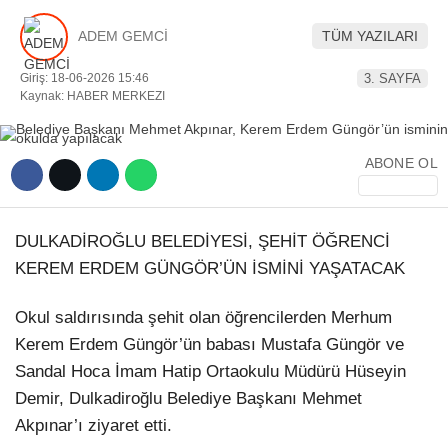
ADEM GEMCİ
TÜM YAZILARI
YEREL HABERLER
Giriş: 18-06-2026 15:46
3. SAYFA
Kaynak: HABER MERKEZI
WhatsApp İhbar Hattı
ABONE OL
DULKADİROĞLU BELEDİYESİ, ŞEHİT ÖĞRENCİ
Facebook
KEREM ERDEM GÜNGÖR’ÜN İSMİNİ YAŞATACAK
Okul saldırısında şehit olan öğrencilerden Merhum
Kerem Erdem Güngör’ün babası Mustafa Güngör ve
Instagram
Sandal Hoca İmam Hatip Ortaokulu Müdürü Hüseyin
Demir, Dulkadiroğlu Belediye Başkanı Mehmet
Youtube
Akpınar’ı ziyaret etti.