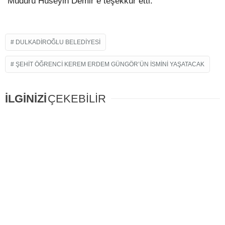
Müdürü Hüseyin Demir’e teşekkür etti.
DULKADIROĞLU BELEDIYESI
ŞEHİT ÖĞRENCİ KEREM ERDEM GÜNGÖR’ÜN İSMİNİ YAŞATACAK
İLGİNİZİ
ÇEKEBİLİR