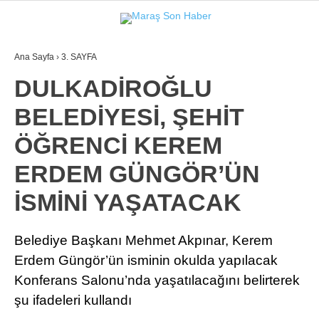
Ana Sayfa
›
3. SAYFA
GALERİ
VİDEO
YAZARLAR
DULKADİROĞLU
BELEDİYESİ, ŞEHİT
GÜNDEM
ÖĞRENCİ KEREM
3. SAYFA
ERDEM GÜNGÖR’ÜN
SPOR
İSMİNİ YAŞATACAK
SAĞLIK
EĞİTİM
Belediye Başkanı Mehmet Akpınar, Kerem
Erdem Güngör’ün isminin okulda yapılacak
KÜLTÜR SANAT
Konferans Salonu’nda yaşatılacağını belirterek
EKONOMİ
şu ifadeleri kullandı
YAZARLAR