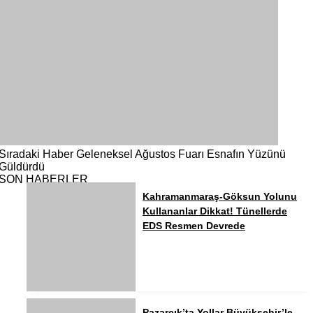
Sıradaki Haber
Geleneksel Ağustos Fuarı Esnafın Yüzünü
Güldürdü
SON HABERLER
Kahramanmaraş-Göksun Yolunu
Kullananlar Dikkat! Tünellerde
EDS Resmen Devrede
Pazarcık’ta Yollar Büyükşehir’le