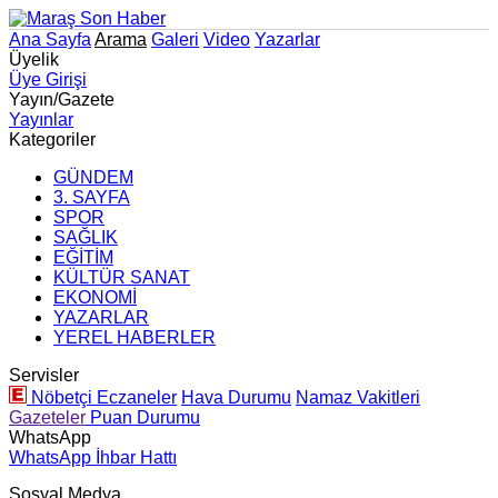
Ana Sayfa
Arama
Galeri
Video
Yazarlar
Üyelik
Üye Girişi
Yayın/Gazete
Yayınlar
Kategoriler
GÜNDEM
3. SAYFA
SPOR
SAĞLIK
EĞİTİM
KÜLTÜR SANAT
EKONOMİ
YAZARLAR
YEREL HABERLER
Servisler
Nöbetçi Eczaneler
Hava Durumu
Namaz Vakitleri
Gazeteler
Puan Durumu
WhatsApp
WhatsApp İhbar Hattı
Sosyal Medya