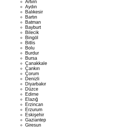
Artvin
Aydın
Balıkesir
Bartın
Batman
Bayburt
Bilecik
Bingöl
Bitlis
Bolu
Burdur
Bursa
Çanakkale
Çankırı
Çorum
Denizli
Diyarbakır
Düzce
Edirne
Elazığ
Erzincan
Erzurum
Eskişehir
Gaziantep
Giresun