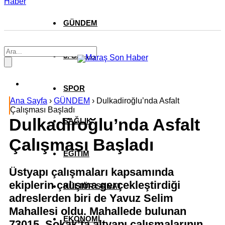
Haber
GÜNDEM
3. SAYFA
SPOR
Ana Sayfa
›
GÜNDEM
›
Dulkadiroğlu’nda Asfalt
Çalışması Başladı
Dulkadiroğlu’nda Asfalt
SAĞLIK
Çalışması Başladı
EĞİTİM
Üstyapı çalışmaları kapsamında
ekiplerin çalışma gerçekleştirdiği
KÜLTÜR SANAT
adreslerden biri de Yavuz Selim
Mahallesi oldu. Mahallede bulunan
EKONOMİ
73015. Sokak’ta altyapı çalışmalarının