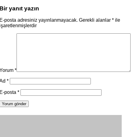
Bir yanıt yazın
E-posta adresiniz yayınlanmayacak.
Gerekli alanlar
*
ile
işaretlenmişlerdir
Yorum
*
Ad
*
E-posta
*