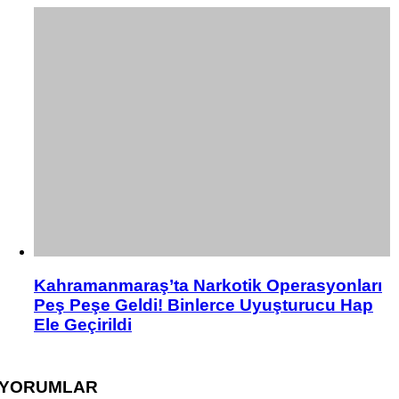
Kahramanmaraş’ta Narkotik Operasyonları
Peş Peşe Geldi! Binlerce Uyuşturucu Hap
Ele Geçirildi
YORUMLAR