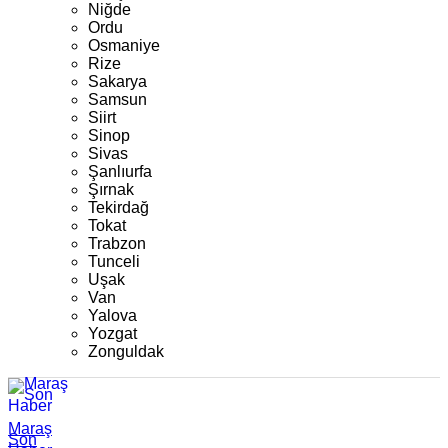
Niğde
Ordu
Osmaniye
Rize
Sakarya
Samsun
Siirt
Sinop
Sivas
Şanlıurfa
Şırnak
Tekirdağ
Tokat
Trabzon
Tunceli
Uşak
Van
Yalova
Yozgat
Zonguldak
Maraş
Son