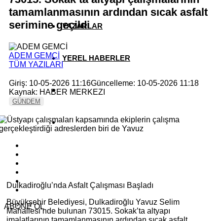
tamamlanmasının ardından sıcak asfalt
serimine geçildi
YAZARLAR
ADEM GEMCİ
YEREL HABERLER
TÜM YAZILARI
Giriş: 10-05-2026 11:16
Güncelleme: 10-05-2026 11:18
Kaynak: HABER MERKEZI
GÜNDEM
Dulkadiroğlu’nda Asfalt Çalışması Başladı
Büyükşehir Belediyesi, Dulkadiroğlu Yavuz Selim
ABONE OL
Mahallesi’nde bulunan 73015. Sokak’ta altyapı
imalatlarının tamamlanmasının ardından sıcak asfalt