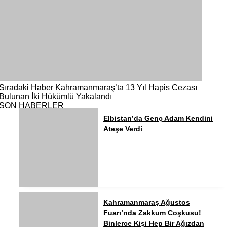
Sıradaki Haber
Kahramanmaraş’ta 13 Yıl Hapis Cezası
Bulunan İki Hükümlü Yakalandı
SON HABERLER
Elbistan’da Genç Adam Kendini
Ateşe Verdi
Kahramanmaraş Ağustos
Fuarı’nda Zakkum Coşkusu!
Binlerce Kişi Hep Bir Ağızdan