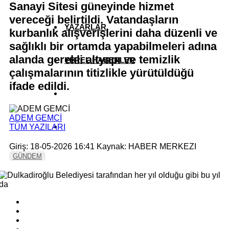
Sanayi Sitesi güneyinde hizmet
vereceği belirtildi. Vatandaşların
YAZARLAR
kurbanlık alışverişlerini daha düzenli ve
sağlıklı bir ortamda yapabilmeleri adına
alanda gerekli altyapı ve temizlik
YEREL HABERLER
çalışmalarının titizlikle yürütüldüğü
ifade edildi.
ADEM GEMCİ
TÜM YAZILARI
Giriş: 18-05-2026 16:41
Kaynak: HABER MERKEZI
GÜNDEM