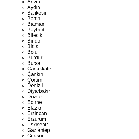
Artvin
Aydın
Balıkesir
Bartın
Batman
Bayburt
Bilecik
Bingöl
Bitlis
Bolu
Burdur
Bursa
Çanakkale
Çankırı
Çorum
Denizli
Diyarbakır
Düzce
Edirne
Elazığ
Erzincan
Erzurum
Eskişehir
Gaziantep
Giresun