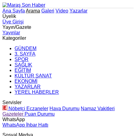
Ana Sayfa
Arama
Galeri
Video
Yazarlar
Üyelik
Üye Girişi
Yayın/Gazete
Yayınlar
Kategoriler
GÜNDEM
3. SAYFA
SPOR
SAĞLIK
EĞİTİM
KÜLTÜR SANAT
EKONOMİ
YAZARLAR
YEREL HABERLER
Servisler
Nöbetçi Eczaneler
Hava Durumu
Namaz Vakitleri
Gazeteler
Puan Durumu
WhatsApp
WhatsApp İhbar Hattı
Sosyal Medya