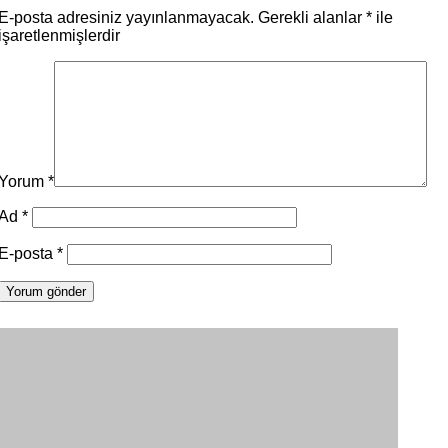
E-posta adresiniz yayınlanmayacak.
Gerekli alanlar
*
ile
işaretlenmişlerdir
Yorum
*
Ad
*
E-posta
*