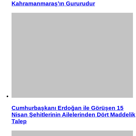
Kahramanmaraş’ın Gururudur
Cumhurbaşkanı Erdoğan ile Görüşen 15
Nisan Şehitlerinin Ailelerinden Dört Maddelik
Talep