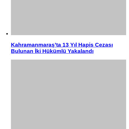
Kahramanmaraş’ta 13 Yıl Hapis Cezası
Bulunan İki Hükümlü Yakalandı