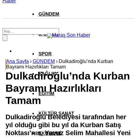
Haber
GÜNDEM
3. SAYFA
SPOR
Ana Sayfa
›
GÜNDEM
›
Dulkadiroğlu’nda Kurban
Bayramı Hazırlıkları Tamam
Dulkadiroğlu’nda Kurban
SAĞLIK
Bayramı Hazırlıkları
EĞİTİM
Tamam
KÜLTÜR SANAT
Dulkadiroğlu Belediyesi tarafından her
yıl olduğu gibi bu yıl da Kurban Satış
Noktası’nın, Yavuz Selim Mahallesi Yeni
EKONOMİ