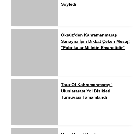
Söyledi
Öksüz’den Kahramanmaraş
Sanayisi İçin Dikkat Çeken Mesaj:
“Fabrikalar Milletin Emanetidir”
Tour Of Kahramanmaraş”
Uluslararası Yol Bisikleti
Turnuvası Tamamlandı