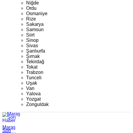
Niğde
Ordu
Osmaniye
Rize
Sakarya
Samsun
Siirt
Sinop
Sivas
Şanlıurfa
Şırnak
Tekirdağ
Tokat
Trabzon
Tunceli
Uşak
Van
Yalova
Yozgat
Zonguldak
Maraş
Son