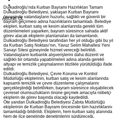
Dulkadiroğlu’nda Kurban Bayramı Hazırlıkları Tamam
Dulkadiroğlu Belediyesi, yaklaşan Kurban Bayramı
öncesinde vatandaşların huzurlu, sağlıklı ve güvenli bir
ABONE OL
bayram geçirmesi adına hazırlıklarını tamamladı. Belediye
ekipleri, kurban satış ve kesim alanlarında gerekli tüm
düzenlemeleri yaparken, bayram süresince sahada aktif
görev alacak ekiplerin planlamaları da tamamlandı.
Dulkadiroğlu Belediyesi tarafından her yıl olduğu gibi bu yıl
da Kurban Satış Noktası’nın, Yavuz Selim Mahallesi Yeni
Sanayi Sitesi güneyinde hizmet vereceği belirtildi.
Vatandaşların kurbanlık alışverişlerini daha düzenli ve
sağlıklı bir ortamda yapabilmeleri adına alanda gerekli
altyapı ve temizlik çalışmalarının titizlikle yürütüldüğü ifade
edildi.
Dulkadiroğlu Belediyesi, Çevre Koruma ve Kontrol
Müdürlüğü ekiplerinin, kurban satış ve kesim alanlarında
kapsamlı temizlik ve çevre düzenleme çalışmalarını
gerçekleştirdiği belirtilirken, bayram süresince oluşabilecek
çevresel olumsuzlukların önüne geçmek amacıyla nöbetçi
ekiplerin de görev başında olacağı kaydedildi.
Öte yandan Dulkadiroğlu Belediyesi Zabıta Müdürlüğü
ekiplerinin de Kurban Bayramı öncesinde tüm hazırlıklarını
tamamladığı bildirildi. Ekiplerin, hem kurban satış alanında
hem de ilçe genelinde denetimlerini sürdüreceği,