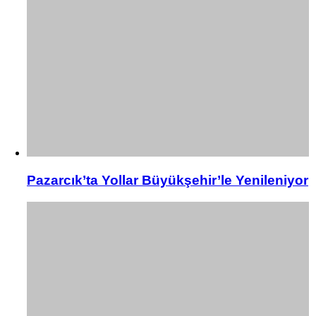
Pazarcık’ta Yollar Büyükşehir’le Yenileniyor