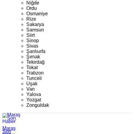
Niğde
Ordu
Osmaniye
Rize
Sakarya
Samsun
Siirt
Sinop
Sivas
Şanlıurfa
Şırnak
Tekirdağ
Tokat
Trabzon
Tunceli
Uşak
Van
Yalova
Yozgat
Zonguldak
Maraş
Son