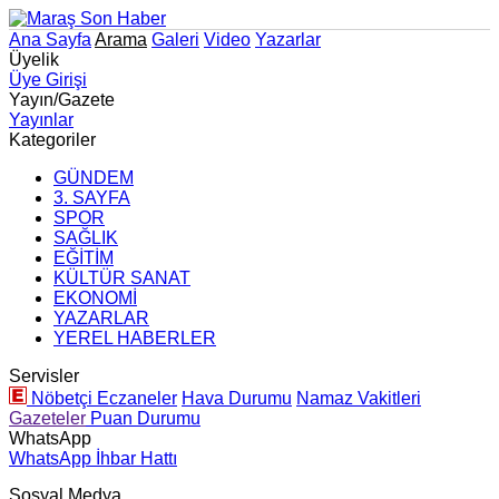
Ana Sayfa
Arama
Galeri
Video
Yazarlar
Üyelik
Üye Girişi
Yayın/Gazete
Yayınlar
Kategoriler
GÜNDEM
3. SAYFA
SPOR
SAĞLIK
EĞİTİM
KÜLTÜR SANAT
EKONOMİ
YAZARLAR
YEREL HABERLER
Servisler
Nöbetçi Eczaneler
Hava Durumu
Namaz Vakitleri
Gazeteler
Puan Durumu
WhatsApp
WhatsApp İhbar Hattı
Sosyal Medya