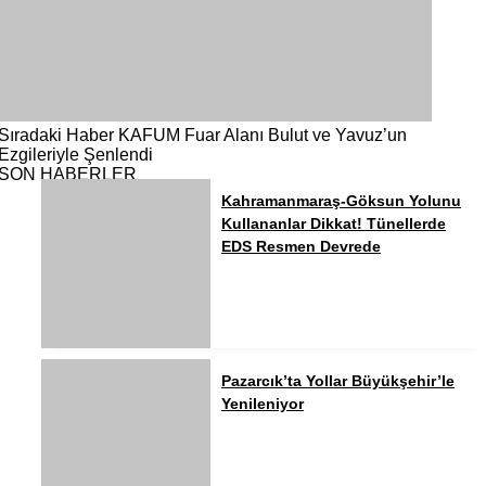
Sıradaki Haber
KAFUM Fuar Alanı Bulut ve Yavuz’un
Ezgileriyle Şenlendi
SON HABERLER
Kahramanmaraş-Göksun Yolunu
Kullananlar Dikkat! Tünellerde
EDS Resmen Devrede
Pazarcık’ta Yollar Büyükşehir’le
Yenileniyor