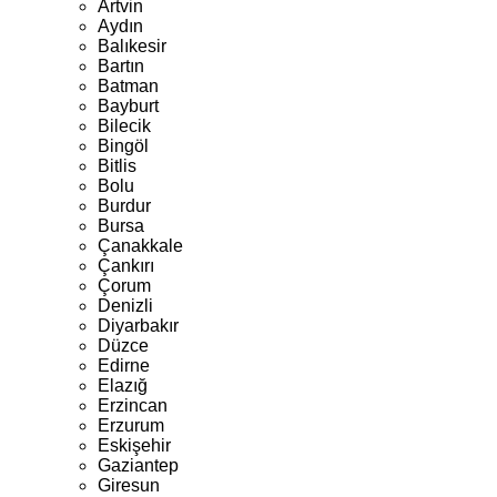
Artvin
Aydın
Balıkesir
Bartın
Batman
Bayburt
Bilecik
Bingöl
Bitlis
Bolu
Burdur
Bursa
Çanakkale
Çankırı
Çorum
Denizli
Diyarbakır
Düzce
Edirne
Elazığ
Erzincan
Erzurum
Eskişehir
Gaziantep
Giresun