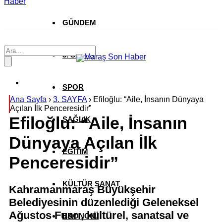
Haber
GÜNDEM
3. SAYFA
SPOR
Ana Sayfa
›
3. SAYFA
›
Efiloğlu: “Aile, İnsanın Dünyaya
Açılan İlk Penceresidir”
Efiloğlu: “Aile, İnsanın
SAĞLIK
Dünyaya Açılan İlk
EĞİTİM
Penceresidir”
KÜLTÜR SANAT
Kahramanmaraş Büyükşehir
Belediyesinin düzenlediği Geleneksel
Ağustos Fuarı, kültürel, sanatsal ve
EKONOMİ