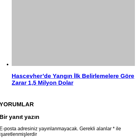
Hascevher’de Yangın İlk Belirlemelere Göre
Zarar 1,5 Milyon Dolar
YORUMLAR
Bir yanıt yazın
E-posta adresiniz yayınlanmayacak.
Gerekli alanlar
*
ile
işaretlenmişlerdir