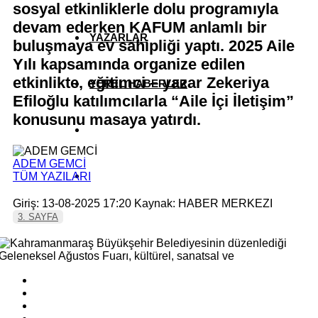
sosyal etkinliklerle dolu programıyla
devam ederken KAFUM anlamlı bir
YAZARLAR
buluşmaya ev sahipliği yaptı. 2025 Aile
Yılı kapsamında organize edilen
etkinlikte, eğitimci – yazar Zekeriya
YEREL HABERLER
Efiloğlu katılımcılarla “Aile İçi İletişim”
konusunu masaya yatırdı.
ADEM GEMCİ
TÜM YAZILARI
Giriş: 13-08-2025 17:20
Kaynak: HABER MERKEZI
3. SAYFA