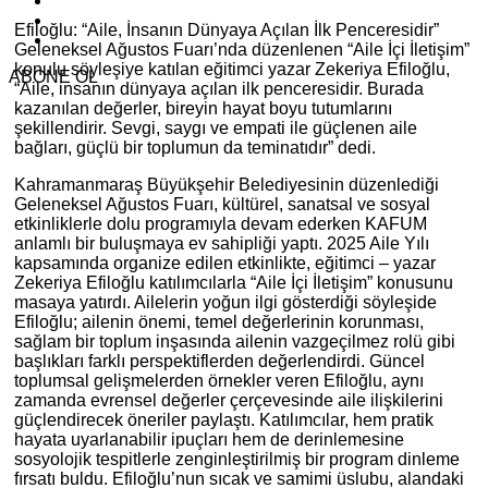
Efiloğlu: “Aile, İnsanın Dünyaya Açılan İlk Penceresidir”
Geleneksel Ağustos Fuarı’nda düzenlenen “Aile İçi İletişim”
konulu söyleşiye katılan eğitimci yazar Zekeriya Efiloğlu,
ABONE OL
“Aile, insanın dünyaya açılan ilk penceresidir. Burada
kazanılan değerler, bireyin hayat boyu tutumlarını
şekillendirir. Sevgi, saygı ve empati ile güçlenen aile
bağları, güçlü bir toplumun da teminatıdır” dedi.
Kahramanmaraş Büyükşehir Belediyesinin düzenlediği
Geleneksel Ağustos Fuarı, kültürel, sanatsal ve sosyal
etkinliklerle dolu programıyla devam ederken KAFUM
anlamlı bir buluşmaya ev sahipliği yaptı. 2025 Aile Yılı
kapsamında organize edilen etkinlikte, eğitimci – yazar
Zekeriya Efiloğlu katılımcılarla “Aile İçi İletişim” konusunu
masaya yatırdı. Ailelerin yoğun ilgi gösterdiği söyleşide
Efiloğlu; ailenin önemi, temel değerlerinin korunması,
sağlam bir toplum inşasında ailenin vazgeçilmez rolü gibi
başlıkları farklı perspektiflerden değerlendirdi. Güncel
toplumsal gelişmelerden örnekler veren Efiloğlu, aynı
zamanda evrensel değerler çerçevesinde aile ilişkilerini
güçlendirecek öneriler paylaştı. Katılımcılar, hem pratik
hayata uyarlanabilir ipuçları hem de derinlemesine
sosyolojik tespitlerle zenginleştirilmiş bir program dinleme
fırsatı buldu. Efiloğlu’nun sıcak ve samimi üslubu, alandaki