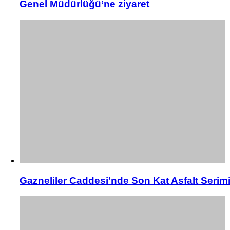
Genel Müdürlüğü’ne ziyaret
Gazneliler Caddesi’nde Son Kat Asfalt Serim