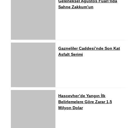
Geleneksel Ağustos Fuarı’nda
Sahne Zakkum’un
Gazneliler Caddesi’nde Son Kat
Asfalt Serimi
Hascevher’de Yangın İlk
Belirlemelere Göre Zarar 1,5
Milyon Dolar