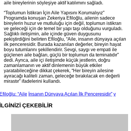
aile bireylerinin söyleşiye aktif katılımını sağladı.
“Toplumun İstikrarı İçin Aile Yapısını Korumalıyız”
Programda konuşan Zekeriya Efiloğlu, ailenin sadece
bireylerin huzur ve mutluluğu için değil, toplumun istikrarı
ve geleceği için de temel bir yapı taşı olduğunu vurguladı.
Sağlıklı iletişimin, aile içinde güven duygusunu
pekiştirdiğini belirten Efiloğlu, “Aile, insanın dünyaya açılan
ilk penceresidir. Burada kazanılan değerler, bireyin hayat
boyu tutumlarını şekillendirir. Sevgi, saygı ve empati ile
güçlenen aile bağları, güçlü bir toplumun da teminatıdır”
dedi. Ayrıca, aile içi iletişimde küçük jestlerin, doğru
zamanlamanın ve aktif dinlemenin büyük etkiler
yaratabileceğine dikkat çekerek, “Her bireyin ailesine
ayıracağı kaliteli zaman, geleceğe bırakılacak en değerli
mirastır” ifadelerini kullandı.
Efiloğlu: “Aile
İnsanın Dünyaya Açılan İlk Penceresidir”
v
İLGİNİZİ
ÇEKEBİLİR