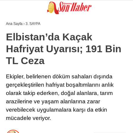
Ana Sayfa
›
3. SAYFA
GALERİ
VİDEO
YAZARLAR
Elbistan’da Kaçak
Hafriyat Uyarısı; 191 Bin
GÜNDEM
TL Ceza
3. SAYFA
SPOR
Ekipler, belirlenen döküm sahaları dışında
gerçekleştirilen hafriyat boşaltımlarını anlık
SAĞLIK
olarak takip ederken, doğal alanlara, tarım
EĞİTİM
arazilerine ve yaşam alanlarına zarar
KÜLTÜR SANAT
verebilecek uygulamalara karşı da etkin
mücadele veriyor.
EKONOMİ
YAZARLAR