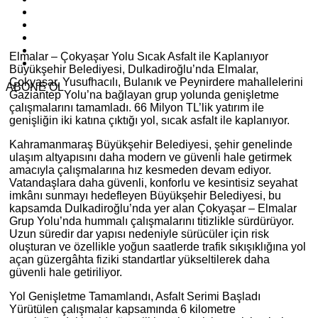
Elmalar – Çokyaşar Yolu Sıcak Asfalt ile Kaplanıyor
Büyükşehir Belediyesi, Dulkadiroğlu’nda Elmalar,
Çokyaşar, Yusufhacılı, Bulanık ve Peynirdere mahallelerini
ABONE OL
Gaziantep Yolu’na bağlayan grup yolunda genişletme
çalışmalarını tamamladı. 66 Milyon TL’lik yatırım ile
genişliğin iki katına çıktığı yol, sıcak asfalt ile kaplanıyor.
Kahramanmaraş Büyükşehir Belediyesi, şehir genelinde
ulaşım altyapısını daha modern ve güvenli hale getirmek
amacıyla çalışmalarına hız kesmeden devam ediyor.
Vatandaşlara daha güvenli, konforlu ve kesintisiz seyahat
imkânı sunmayı hedefleyen Büyükşehir Belediyesi, bu
kapsamda Dulkadiroğlu’nda yer alan Çokyaşar – Elmalar
Grup Yolu’nda hummalı çalışmalarını titizlikle sürdürüyor.
Uzun süredir dar yapısı nedeniyle sürücüler için risk
oluşturan ve özellikle yoğun saatlerde trafik sıkışıklığına yol
açan güzergâhta fiziki standartlar yükseltilerek daha
güvenli hale getiriliyor.
Yol Genişletme Tamamlandı, Asfalt Serimi Başladı
Yürütülen çalışmalar kapsamında 6 kilometre