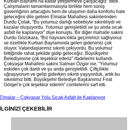
Kurban Bayramı’na kadar yetiştirmeye çalışacağız” dedi.
Çalışmaların tamamlanmasıyla birlikte hem sürüş
güvenliğinin artacağını hem de ulaşımın daha konforlu hale
geleceğini dile getiren Elmalar Mahallesi sakinlerinden
Durdu Çolak, “Bu yolumuz darlığı sebebiyle sıkıntılıydı ve
kazalar oluşuyordu. Yolumuz genişletildi ve şu anda sıcak
asfalt ile kaplanıyor” diye konuştu. Bir diğer mahalle sakini
Durdu Gözükara, “Biz hayvancılıkla geçimimizi sağlıyoruz
ve özellikle Kurban Bayramında gelen gidenimiz çok
oluyor. Vatandaşlarımız sıkıntı çekiyordu. Bu yolumuz
bittiğinde rahat şekilde gidip geleceğiz. Büyükşehir
Belediyesine çok teşekkür ederiz” ifadelerini kullandı.
Çokyaşar Mahallesi sakini Salman Özgür ise, “Yolumuz
eskiden çok dardı ve şu anda genişletildi. Çiftçilikle
uğraşıyorum ve gelip giderken sıkıntı yaşıyorduk, artık bu
sıkıntımız bitti. Büyükşehir Belediye Başkanımız Fırat
Görgel’e çok teşekkür ederim” cümlelerini sarf etti.
Elmalar – Çokyaşar Yolu Sıcak Asfalt ile Kaplanıyor
İLGİNİZİ
ÇEKEBİLİR