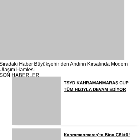
Sıradaki Haber
Büyükşehir’den Andırın Kırsalında Modern
Ulaşım Hamlesi
SON HABERLER
TSYD KAHRAMANMARAŞ CUP
TÜM HIZIYLA DEVAM EDİYOR
Kahramanmaraş’ta Bina Çöktü!