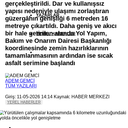
gerçekleştirildi. Dar ve kullanışsız
yapısı nedeniyle ulaşımı zorlaştıran
YAZARLAR
güzergâhın genişliği 6 metreden 16
metreye çıkartıldı. Daha geniş ve akıcı
bir hale getirilen alanda Yol Yapım,
YEREL HABERLER
Bakım ve Onarım Dairesi Başkanlığı
koordinesinde zemin hazırlıklarının
tamamlanmasının ardından ise sıcak
asfalt serimine başlandı
ADEM GEMCİ
TÜM YAZILARI
Giriş: 11-05-2026 14:14
Kaynak: HABER MERKEZI
YEREL HABERLER