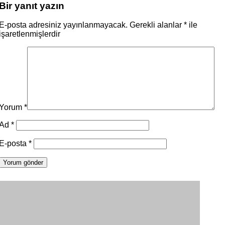
Bir yanıt yazın
E-posta adresiniz yayınlanmayacak.
Gerekli alanlar
*
ile
işaretlenmişlerdir
Yorum
*
Ad
*
E-posta
*