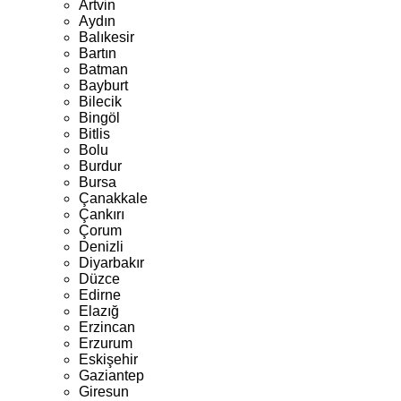
Artvin
Aydın
Balıkesir
Bartın
Batman
Bayburt
Bilecik
Bingöl
Bitlis
Bolu
Burdur
Bursa
Çanakkale
Çankırı
Çorum
Denizli
Diyarbakır
Düzce
Edirne
Elazığ
Erzincan
Erzurum
Eskişehir
Gaziantep
Giresun