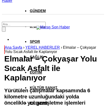
Haber
GÜNDEM
3. SAYFA
SPOR
Ana Sayfa
›
YEREL HABERLER
›
Elmalar – Çokyaşar
Yolu Sıcak Asfalt ile Kaplanıyor
Elmalar – Çokyaşar Yolu
SAĞLIK
Sıcak Asfalt ile
EĞİTİM
Kaplanıyor
KÜLTÜR SANAT
Yürütülen çalışmalar kapsamında 6
kilometre uzunluğundaki yolda
öncelikle yol genişletme işlemleri
EKONOMİ