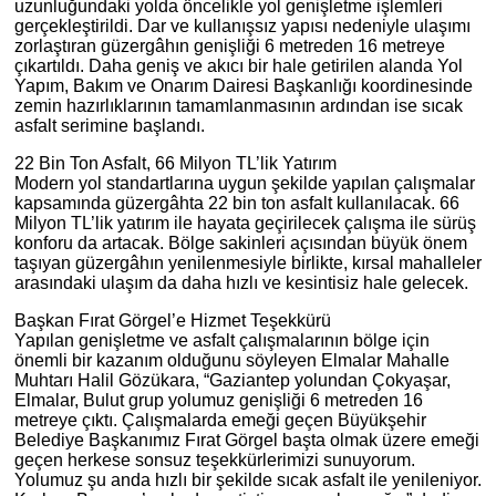
uzunluğundaki yolda öncelikle yol genişletme işlemleri
gerçekleştirildi. Dar ve kullanışsız yapısı nedeniyle ulaşımı
zorlaştıran güzergâhın genişliği 6 metreden 16 metreye
çıkartıldı. Daha geniş ve akıcı bir hale getirilen alanda Yol
Yapım, Bakım ve Onarım Dairesi Başkanlığı koordinesinde
zemin hazırlıklarının tamamlanmasının ardından ise sıcak
asfalt serimine başlandı.
22 Bin Ton Asfalt, 66 Milyon TL’lik Yatırım
Modern yol standartlarına uygun şekilde yapılan çalışmalar
kapsamında güzergâhta 22 bin ton asfalt kullanılacak. 66
Milyon TL’lik yatırım ile hayata geçirilecek çalışma ile sürüş
konforu da artacak. Bölge sakinleri açısından büyük önem
taşıyan güzergâhın yenilenmesiyle birlikte, kırsal mahalleler
arasındaki ulaşım da daha hızlı ve kesintisiz hale gelecek.
Başkan Fırat Görgel’e Hizmet Teşekkürü
Yapılan genişletme ve asfalt çalışmalarının bölge için
önemli bir kazanım olduğunu söyleyen Elmalar Mahalle
Muhtarı Halil Gözükara, “Gaziantep yolundan Çokyaşar,
Elmalar, Bulut grup yolumuz genişliği 6 metreden 16
metreye çıktı. Çalışmalarda emeği geçen Büyükşehir
Belediye Başkanımız Fırat Görgel başta olmak üzere emeği
geçen herkese sonsuz teşekkürlerimizi sunuyorum.
Yolumuz şu anda hızlı bir şekilde sıcak asfalt ile yenileniyor.