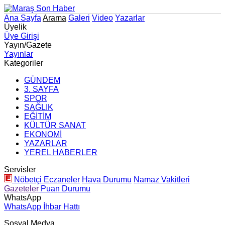
Ana Sayfa
Arama
Galeri
Video
Yazarlar
Üyelik
Üye Girişi
Yayın/Gazete
Yayınlar
Kategoriler
GÜNDEM
3. SAYFA
SPOR
SAĞLIK
EĞİTİM
KÜLTÜR SANAT
EKONOMİ
YAZARLAR
YEREL HABERLER
Servisler
Nöbetçi Eczaneler
Hava Durumu
Namaz Vakitleri
Gazeteler
Puan Durumu
WhatsApp
WhatsApp İhbar Hattı
Sosyal Medya