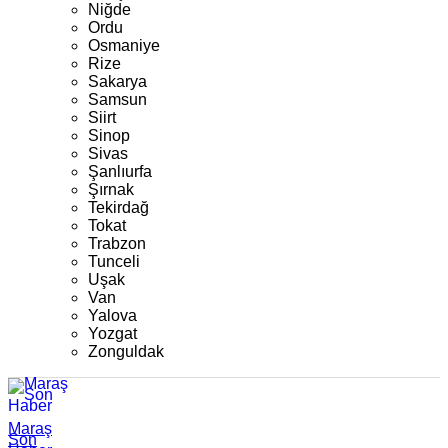
Niğde
Ordu
Osmaniye
Rize
Sakarya
Samsun
Siirt
Sinop
Sivas
Şanlıurfa
Şırnak
Tekirdağ
Tokat
Trabzon
Tunceli
Uşak
Van
Yalova
Yozgat
Zonguldak
Maraş
Son