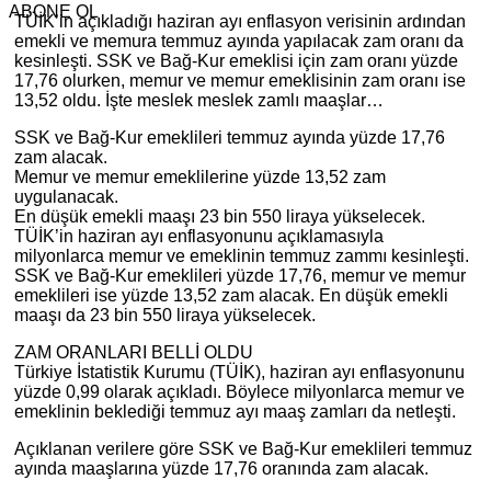
ABONE OL
TÜİK’in açıkladığı haziran ayı enflasyon verisinin ardından
emekli ve memura temmuz ayında yapılacak zam oranı da
kesinleşti. SSK ve Bağ-Kur emeklisi için zam oranı yüzde
17,76 olurken, memur ve memur emeklisinin zam oranı ise
13,52 oldu. İşte meslek meslek zamlı maaşlar…
SSK ve Bağ-Kur emeklileri temmuz ayında yüzde 17,76
zam alacak.
Memur ve memur emeklilerine yüzde 13,52 zam
uygulanacak.
En düşük emekli maaşı 23 bin 550 liraya yükselecek.
TÜİK’in haziran ayı enflasyonunu açıklamasıyla
milyonlarca memur ve emeklinin temmuz zammı kesinleşti.
SSK ve Bağ-Kur emeklileri yüzde 17,76, memur ve memur
emeklileri ise yüzde 13,52 zam alacak. En düşük emekli
maaşı da 23 bin 550 liraya yükselecek.
ZAM ORANLARI BELLİ OLDU
Türkiye İstatistik Kurumu (TÜİK), haziran ayı enflasyonunu
yüzde 0,99 olarak açıkladı. Böylece milyonlarca memur ve
emeklinin beklediği temmuz ayı maaş zamları da netleşti.
Açıklanan verilere göre SSK ve Bağ-Kur emeklileri temmuz
ayında maaşlarına yüzde 17,76 oranında zam alacak.