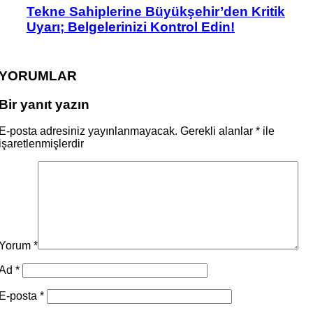
Tekne Sahiplerine Büyükşehir’den Kritik
Uyarı; Belgelerinizi Kontrol Edin!
YORUMLAR
Bir yanıt yazın
E-posta adresiniz yayınlanmayacak.
Gerekli alanlar
*
ile
işaretlenmişlerdir
Yorum
*
Ad
*
E-posta
*