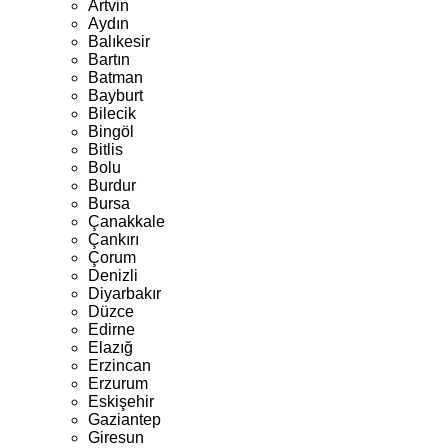
Artvin
Aydın
Balıkesir
Bartın
Batman
Bayburt
Bilecik
Bingöl
Bitlis
Bolu
Burdur
Bursa
Çanakkale
Çankırı
Çorum
Denizli
Diyarbakır
Düzce
Edirne
Elazığ
Erzincan
Erzurum
Eskişehir
Gaziantep
Giresun