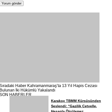
Sıradaki Haber
Kahramanmaraş’ta 13 Yıl Hapis Cezası
Bulunan İki Hükümlü Yakalandı
SON HABERLER
Karakoç TBMM Kürsüsünden
Seslendi: “Gazilik Cetvelle,
Hesapla Ölçülemez