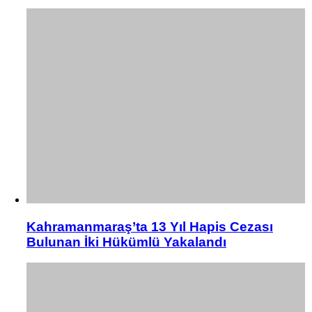
Kahramanmaraş’ta 13 Yıl Hapis Cezası
Bulunan İki Hükümlü Yakalandı