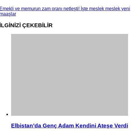
Emekli ve memurun zam oranı netleşti! İşte meslek meslek yeni
maaşlar
İLGİNİZİ
ÇEKEBİLİR
Elbistan’da Genç Adam Kendini Ateşe Verdi