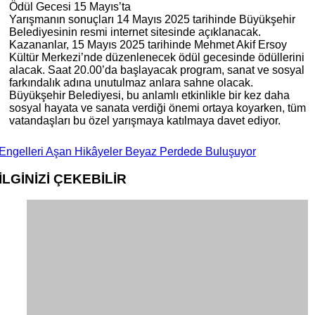
Ödül Gecesi 15 Mayıs’ta
Yarışmanın sonuçları 14 Mayıs 2025 tarihinde Büyükşehir
Belediyesinin resmi internet sitesinde açıklanacak.
Kazananlar, 15 Mayıs 2025 tarihinde Mehmet Akif Ersoy
Kültür Merkezi’nde düzenlenecek ödül gecesinde ödüllerini
alacak. Saat 20.00’da başlayacak program, sanat ve sosyal
farkındalık adına unutulmaz anlara sahne olacak.
Büyükşehir Belediyesi, bu anlamlı etkinlikle bir kez daha
sosyal hayata ve sanata verdiği önemi ortaya koyarken, tüm
vatandaşları bu özel yarışmaya katılmaya davet ediyor.
Engelleri Aşan Hikâyeler Beyaz Perdede Buluşuyor
İLGİNİZİ
ÇEKEBİLİR