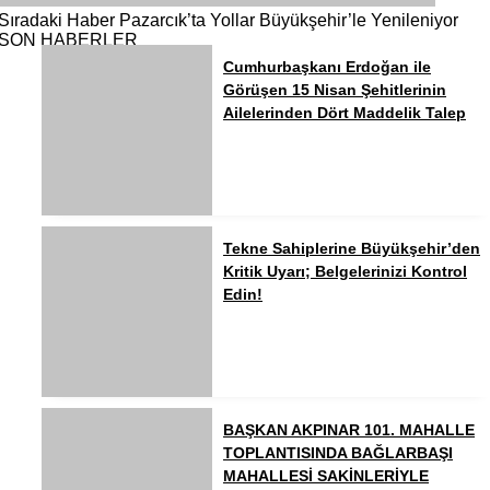
Sıradaki Haber
Pazarcık’ta Yollar Büyükşehir’le Yenileniyor
SON HABERLER
Cumhurbaşkanı Erdoğan ile
Görüşen 15 Nisan Şehitlerinin
Ailelerinden Dört Maddelik Talep
Tekne Sahiplerine Büyükşehir’den
Kritik Uyarı; Belgelerinizi Kontrol
Edin!
BAŞKAN AKPINAR 101. MAHALLE
TOPLANTISINDA BAĞLARBAŞI
MAHALLESİ SAKİNLERİYLE