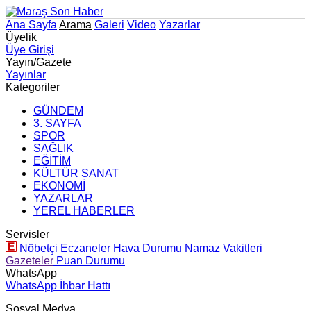
Ana Sayfa
Arama
Galeri
Video
Yazarlar
Üyelik
Üye Girişi
Yayın/Gazete
Yayınlar
Kategoriler
GÜNDEM
3. SAYFA
SPOR
SAĞLIK
EĞİTİM
KÜLTÜR SANAT
EKONOMİ
YAZARLAR
YEREL HABERLER
Servisler
Nöbetçi Eczaneler
Hava Durumu
Namaz Vakitleri
Gazeteler
Puan Durumu
WhatsApp
WhatsApp İhbar Hattı
Sosyal Medya