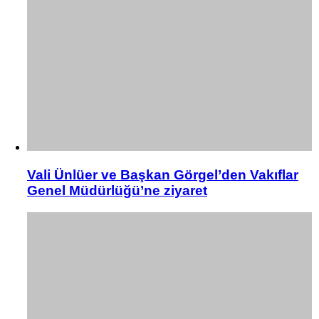
Vali Ünlüer ve Başkan Görgel’den Vakıflar
Genel Müdürlüğü’ne ziyaret