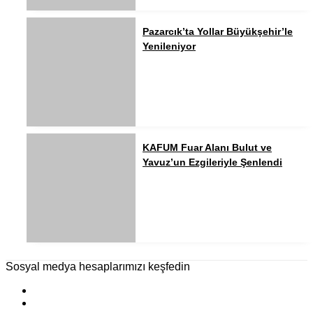
Pazarcık’ta Yollar Büyükşehir’le
Yenileniyor
KAFUM Fuar Alanı Bulut ve
Yavuz’un Ezgileriyle Şenlendi
Sosyal medya hesaplarımızı keşfedin