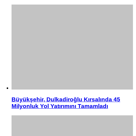
Büyükşehir, Dulkadiroğlu Kırsalında 45
Milyonluk Yol Yatırımını Tamamladı