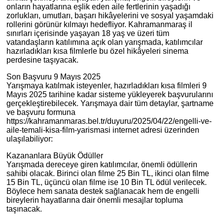
onların hayatlarına eşlik eden aile fertlerinin yaşadığı
zorlukları, umutları, başarı hikâyelerini ve sosyal yaşamdaki
rollerini görünür kılmayı hedefliyor. Kahramanmaraş il
sınırları içerisinde yaşayan 18 yaş ve üzeri tüm
vatandaşların katılımına açık olan yarışmada, katılımcılar
hazırladıkları kısa filmlerle bu özel hikâyeleri sinema
perdesine taşıyacak.
Son Başvuru 9 Mayıs 2025
Yarışmaya katılmak isteyenler, hazırladıkları kısa filmleri 9
Mayıs 2025 tarihine kadar sisteme yükleyerek başvurularını
gerçekleştirebilecek. Yarışmaya dair tüm detaylar, şartname
ve başvuru formuna
https://kahramanmaras.bel.tr/duyuru/2025/04/22/engelli-ve-
aile-temali-kisa-film-yarismasi internet adresi üzerinden
ulaşılabiliyor:
Kazananlara Büyük Ödüller
Yarışmada dereceye giren katılımcılar, önemli ödüllerin
sahibi olacak. Birinci olan filme 25 Bin TL, ikinci olan filme
15 Bin TL, üçüncü olan filme ise 10 Bin TL ödül verilecek.
Böylece hem sanata destek sağlanacak hem de engelli
bireylerin hayatlarına dair önemli mesajlar topluma
taşınacak.