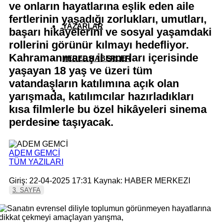
ve onların hayatlarına eşlik eden aile
fertlerinin yaşadığı zorlukları, umutları,
YAZARLAR
başarı hikâyelerini ve sosyal yaşamdaki
rollerini görünür kılmayı hedefliyor.
Kahramanmaraş il sınırları içerisinde
YEREL HABERLER
yaşayan 18 yaş ve üzeri tüm
vatandaşların katılımına açık olan
yarışmada, katılımcılar hazırladıkları
kısa filmlerle bu özel hikâyeleri sinema
perdesine taşıyacak.
ADEM GEMCİ
TÜM YAZILARI
Giriş: 22-04-2025 17:31
Kaynak: HABER MERKEZI
3. SAYFA