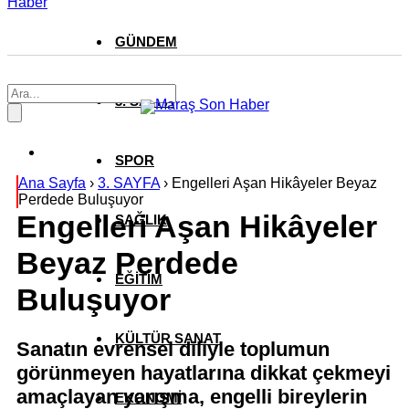
Haber
GÜNDEM
3. SAYFA
SPOR
Ana Sayfa
›
3. SAYFA
›
Engelleri Aşan Hikâyeler Beyaz
Perdede Buluşuyor
Engelleri Aşan Hikâyeler
SAĞLIK
Beyaz Perdede
EĞİTİM
Buluşuyor
KÜLTÜR SANAT
Sanatın evrensel diliyle toplumun
görünmeyen hayatlarına dikkat çekmeyi
amaçlayan yarışma, engelli bireylerin
EKONOMİ