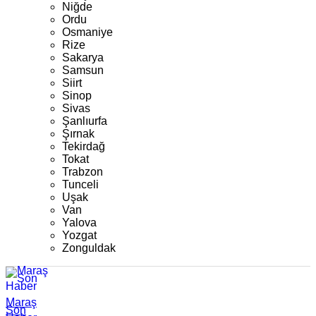
Niğde
Ordu
Osmaniye
Rize
Sakarya
Samsun
Siirt
Sinop
Sivas
Şanlıurfa
Şırnak
Tekirdağ
Tokat
Trabzon
Tunceli
Uşak
Van
Yalova
Yozgat
Zonguldak
Maraş
Son