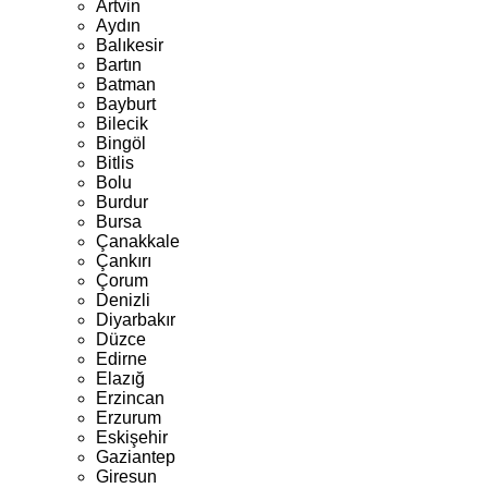
Artvin
Aydın
Balıkesir
Bartın
Batman
Bayburt
Bilecik
Bingöl
Bitlis
Bolu
Burdur
Bursa
Çanakkale
Çankırı
Çorum
Denizli
Diyarbakır
Düzce
Edirne
Elazığ
Erzincan
Erzurum
Eskişehir
Gaziantep
Giresun