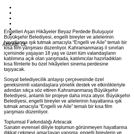
Engelleri Aşan Hikâyeler Beyaz Perdede Buluşuyor
Büyükşehir Belediyesi, engelli bireyler ve ailelerinin
hayatlarına ışık tutmak amacıyla “Engelli ve Aile” temalı bir
ABONE OL
kısa film yarışması düzenliyor. Kahramanmaraş il sınırları
içerisinde yaşayan 18 yaş ve üzeri tüm vatandaşların
katılımına açık olan yarışmada, katılımcılar hazırladıkları
kısa filmlerle bu özel hikâyeleri sinema perdesine
taşıyacak.
Sosyal belediyecilik anlayışı çerçevesinde özel
gereksinimli vatandaşlara yönelik destek ve etkinlikleriyle
adından sıkça söz ettiren Kahramanmaraş Büyükşehir
Belediyesi, anlamlı bir projeye daha imza atıyor. Büyükşehir
Belediyesi, engelli bireyler ve ailelerinin hayatlarına ışık
tutmak amacıyla “Engelli ve Aile” temalı bir kısa film
yarışması düzenliyor.
Toplumsal Farkındalığı Artıracak
Sanatın evrensel diliyle toplumun görünmeyen hayatlarına
dikkat çekmeyi amaçlayan yarışma, engelli bireylerin ve