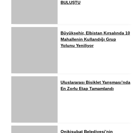
BULUŞTU
Büyükşehir, Elbistan Kırsalında 10
Mahallenin Kullandığı Grup
Yolunu Yeniliyor
Uluslararası Bisiklet Yarışması’nda
En Zorlu Etap Tamamlandı
Onikişubat Belediyesi’nin