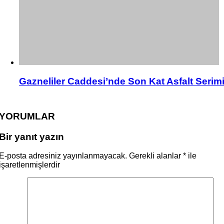
Gazneliler Caddesi’nde Son Kat Asfalt Serim
YORUMLAR
Bir yanıt yazın
E-posta adresiniz yayınlanmayacak.
Gerekli alanlar
*
ile
işaretlenmişlerdir