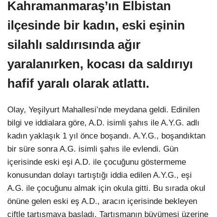
Kahramanmaraş’ın Elbistan
YEREL HABERLER
ilçesinde bir kadın, eski eşinin
silahlı saldırısında ağır
yaralanırken, kocası da saldırıyı
WhatsApp İhbar Hattı
hafif yaralı olarak atlattı.
Olay, Yeşilyurt Mahallesi’nde meydana geldi. Edinilen
bilgi ve iddialara göre, A.D. isimli şahıs ile A.Y.G. adlı
Facebook
kadın yaklaşık 1 yıl önce boşandı. A.Y.G., boşandıktan
bir süre sonra A.G. isimli şahıs ile evlendi. Gün
içerisinde eski eşi A.D. ile çocuğunu göstermeme
Instagram
konusundan dolayı tartıştığı iddia edilen A.Y.G., eşi
A.G. ile çocuğunu almak için okula gitti. Bu sırada okul
Youtube
önüne gelen eski eş A.D., aracın içerisinde bekleyen
çiftle tartışmaya başladı. Tartışmanın büyümesi üzerine