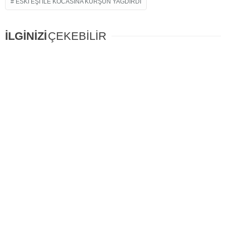
ESKI EŞI İLE KOCASINA KURŞUN YAĞDIRDI
İLGİNİZİ
ÇEKEBİLİR