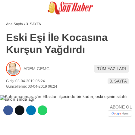
Ana Sayfa
›
3. SAYFA
GALERİ
VİDEO
YAZARLAR
Eski Eşi İle Kocasına
Kurşun Yağdırdı
GÜNDEM
3. SAYFA
ADEM GEMCİ
TÜM YAZILARI
SPOR
Giriş: 03-04-2019 06:24
3. SAYFA
SAĞLIK
Güncelleme: 03-04-2019 06:24
EĞİTİM
ABONE OL
KÜLTÜR SANAT
EKONOMİ
YAZARLAR