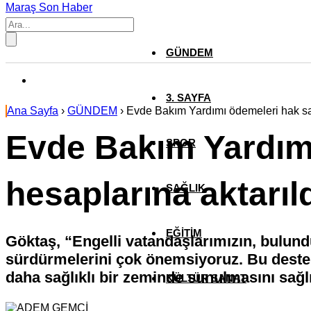
Maraş Son Haber
GÜNDEM
3. SAYFA
Ana Sayfa
›
GÜNDEM
›
Evde Bakım Yardımı ödemeleri hak sah
Evde Bakım Yardımı
SPOR
hesaplarına aktarıl
SAĞLIK
EĞİTİM
Göktaş, “Engelli vatandaşlarımızın, bulund
sürdürmelerini çok önemsiyoruz. Bu deste
daha sağlıklı bir zeminde sunulmasını sağlı
KÜLTÜR SANAT