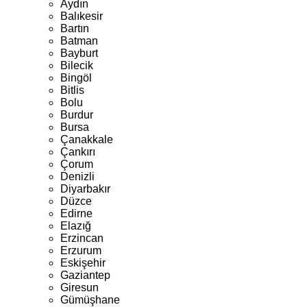
Aydın
Balıkesir
Bartın
Batman
Bayburt
Bilecik
Bingöl
Bitlis
Bolu
Burdur
Bursa
Çanakkale
Çankırı
Çorum
Denizli
Diyarbakır
Düzce
Edirne
Elazığ
Erzincan
Erzurum
Eskişehir
Gaziantep
Giresun
Gümüşhane