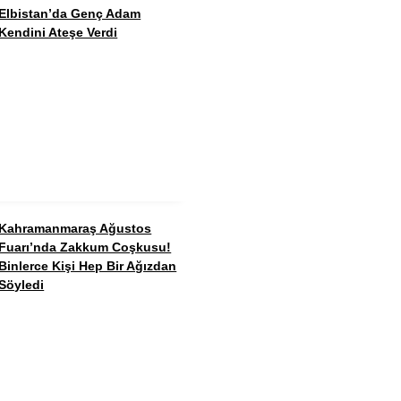
Elbistan’da Genç Adam
Kendini Ateşe Verdi
Kahramanmaraş Ağustos
Fuarı’nda Zakkum Coşkusu!
Binlerce Kişi Hep Bir Ağızdan
Söyledi