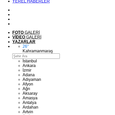
YEREL HABERLER
FOTO
GALERİ
VİDEO
GALERİ
YAZARLAR
26
°
Kahramanmaraş
İstanbul
Ankara
İzmir
Adana
Adıyaman
Afyon
Ağrı
Aksaray
Amasya
Antalya
Ardahan
Artvin