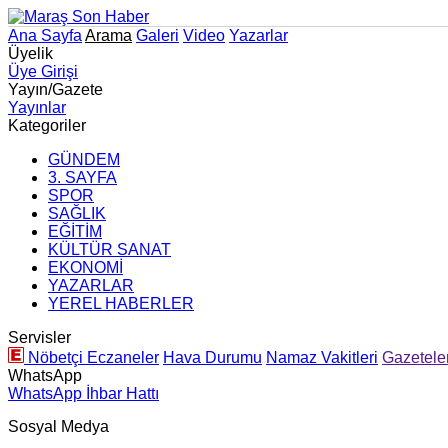
Ana Sayfa
Arama
Galeri
Video
Yazarlar
Üyelik
Üye Girişi
Yayın/Gazete
Yayınlar
Kategoriler
GÜNDEM
3. SAYFA
SPOR
SAĞLIK
EĞİTİM
KÜLTÜR SANAT
EKONOMİ
YAZARLAR
YEREL HABERLER
Servisler
Nöbetçi Eczaneler
Hava Durumu
Namaz Vakitleri
Gazetele
WhatsApp
WhatsApp İhbar Hattı
Sosyal Medya