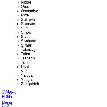
Niğde
Ordu
Osmaniye
Rize
Sakarya
Samsun
Siirt
Sinop
Sivas
Şanlıurfa
Şırnak
Tekirdağ
Tokat
Trabzon
Tunceli
Uşak
Van
Yalova
Yozgat
Zonguldak
Maraş
Son