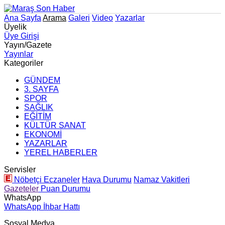
Ana Sayfa
Arama
Galeri
Video
Yazarlar
Üyelik
Üye Girişi
Yayın/Gazete
Yayınlar
Kategoriler
GÜNDEM
3. SAYFA
SPOR
SAĞLIK
EĞİTİM
KÜLTÜR SANAT
EKONOMİ
YAZARLAR
YEREL HABERLER
Servisler
Nöbetçi Eczaneler
Hava Durumu
Namaz Vakitleri
Gazeteler
Puan Durumu
WhatsApp
WhatsApp İhbar Hattı
Sosyal Medya