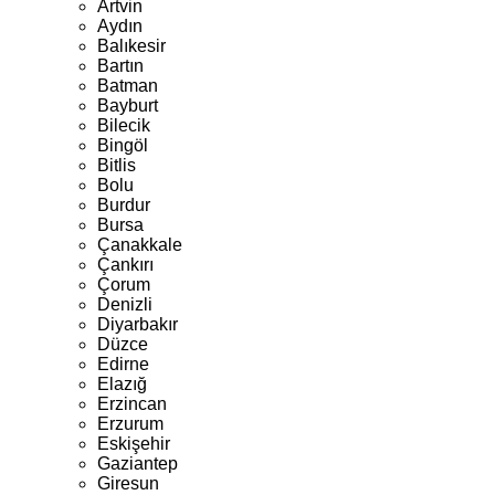
Artvin
Aydın
Balıkesir
Bartın
Batman
Bayburt
Bilecik
Bingöl
Bitlis
Bolu
Burdur
Bursa
Çanakkale
Çankırı
Çorum
Denizli
Diyarbakır
Düzce
Edirne
Elazığ
Erzincan
Erzurum
Eskişehir
Gaziantep
Giresun