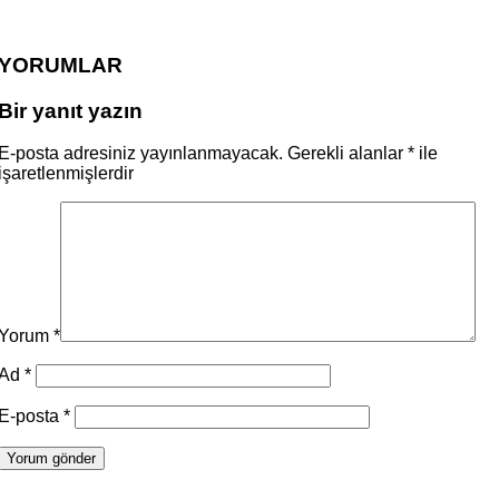
YORUMLAR
Bir yanıt yazın
E-posta adresiniz yayınlanmayacak.
Gerekli alanlar
*
ile
işaretlenmişlerdir
Yorum
*
Ad
*
E-posta
*