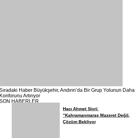
Sıradaki Haber
Büyükşehir, Andırın’da Bir Grup Yolunun Daha
Konforunu Artırıyor
SON HABERLER
Hacı Ahmet Sivri:
“Kahramanmaraş Mazeret Değil,
Çözüm Bekliyor