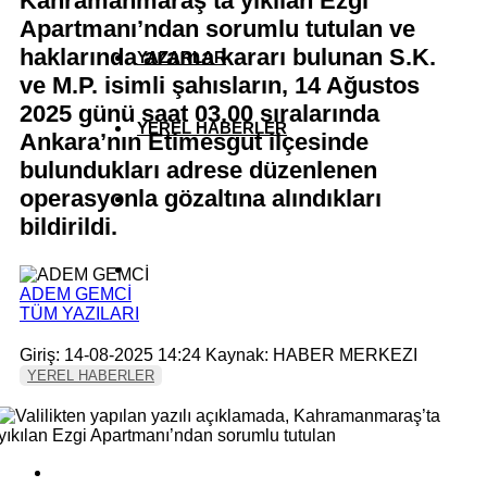
Kahramanmaraş’ta yıkılan Ezgi
Apartmanı’ndan sorumlu tutulan ve
haklarında arama kararı bulunan S.K.
YAZARLAR
ve M.P. isimli şahısların, 14 Ağustos
2025 günü saat 03.00 sıralarında
YEREL HABERLER
Ankara’nın Etimesgut ilçesinde
bulundukları adrese düzenlenen
operasyonla gözaltına alındıkları
bildirildi.
ADEM GEMCİ
TÜM YAZILARI
Giriş: 14-08-2025 14:24
Kaynak: HABER MERKEZI
YEREL HABERLER