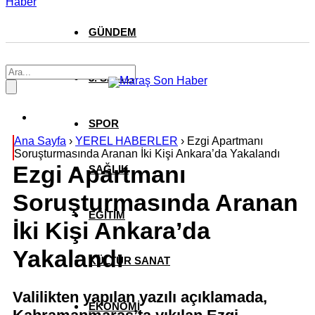
Haber
GÜNDEM
3. SAYFA
SPOR
Ana Sayfa
›
YEREL HABERLER
›
Ezgi Apartmanı
Soruşturmasında Aranan İki Kişi Ankara’da Yakalandı
Ezgi Apartmanı
SAĞLIK
Soruşturmasında Aranan
EĞİTİM
İki Kişi Ankara’da
Yakalandı
KÜLTÜR SANAT
Valilikten yapılan yazılı açıklamada,
EKONOMİ