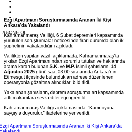
Ezgi Apartmanı Soruşturmasında Aranan İki Kişi
Ankara’da Yakalandı
ABONE OL
Kahramanmaraş Valiliği, 6 Şubat depremleri kapsamında
yürütülen soruşturmalar neticesinde firari durumda olan iki
şüphelinin yakalandığını açıkladı.
Valilikten yapılan yazılı açıklamada, Kahramanmaraş’ta
yıkılan Ezgi Apartmanı’ndan sorumlu tutulan ve haklarında
arama kararı bulunan
S.K.
ve
M.P.
isimli şahısların,
14
Ağustos 2025
günü saat 03.00 sıralarında Ankara’nın
Etimesgut ilçesinde bulundukları adrese düzenlenen
operasyonla gözaltına alındıkları bildirildi.
Yakalanan şahısların, deprem soruşturmaları kapsamında
adli makamlara sevk edileceği öğrenildi.
Kahramanmaraş Valiliği açıklamasında, “Kamuoyuna
saygıyla duyurulur.” ifadelerine yer verildi.
Ezgi Apartmanı Soruşturmasında Aranan İki Kişi Ankara’da
Yakalandı