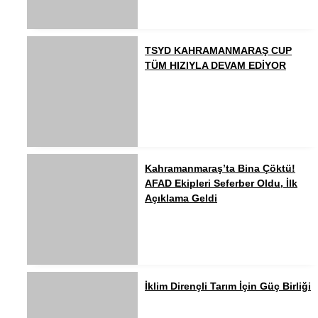
TSYD KAHRAMANMARAŞ CUP
TÜM HIZIYLA DEVAM EDİYOR
Kahramanmaraş’ta Bina Çöktü!
AFAD Ekipleri Seferber Oldu, İlk
Açıklama Geldi
İklim Dirençli Tarım İçin Güç Birliği