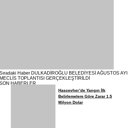
Sıradaki Haber
DULKADİROĞLU BELEDİYESİ AĞUSTOS AYI
MECLİS TOPLANTISI GERÇEKLEŞTİRİLDİ
SON HABERLER
Hascevher’de Yangın İlk
Belirlemelere Göre Zarar 1,5
Milyon Dolar