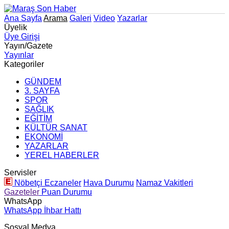
Ana Sayfa
Arama
Galeri
Video
Yazarlar
Üyelik
Üye Girişi
Yayın/Gazete
Yayınlar
Kategoriler
GÜNDEM
3. SAYFA
SPOR
SAĞLIK
EĞİTİM
KÜLTÜR SANAT
EKONOMİ
YAZARLAR
YEREL HABERLER
Servisler
Nöbetçi Eczaneler
Hava Durumu
Namaz Vakitleri
Gazeteler
Puan Durumu
WhatsApp
WhatsApp İhbar Hattı
Sosyal Medya