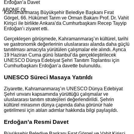
Erdoğan’a Davet
ABONE OL
Kahramanmaraş Büyükşehir Belediye Başkanı Fırat
Görgel, 66. Hükümet Tarım ve Orman Bakanı Prof. Dr. Vahit
Kirişci ile birlikte Ankara’da Cumhurbaşkanı Recep Tayyip
Erdoğan’ı ziyaret etti.
Gerçekleşen görüşmede, Kahramanmaraş’ın kültürel, tarihi
ve gastronomik değerlerinin uluslararası alanda daha güçlü
tanıtılması amacıyla yürütülen çalışmalar ele alındı. Ayrıca
19 Haziran Cuma günü İstanbul’da gerçekleştirilecek
UNESCO Dünya Edebiyat Şehri Tanıtım Toplantısı için
Cumhurbaşkanı Erdoğan’a davette bulunuldu.
UNESCO Süreci Masaya Yatırıldı
Ziyarette, Kahramanmaraş’ın UNESCO Dünya Edebiyat
Şehri unvanı kapsamında yürüttüğü çalışmalar ve
uluslararası tanıtım stratejileri değerlendirildi. Şehrin
kültürel mirasının dünya çapında daha görünür hale
getirilmesi için atılan adımlar hakkında bilgi paylaşıldı.
Erdoğan’a Resmi Davet
Büyükşehir Belediye Başkanı Fırat Görgel ve Vahit Kirişci,