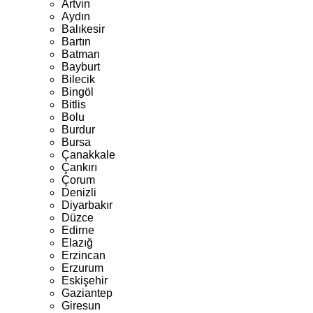
Artvin
Aydın
Balıkesir
Bartın
Batman
Bayburt
Bilecik
Bingöl
Bitlis
Bolu
Burdur
Bursa
Çanakkale
Çankırı
Çorum
Denizli
Diyarbakır
Düzce
Edirne
Elazığ
Erzincan
Erzurum
Eskişehir
Gaziantep
Giresun