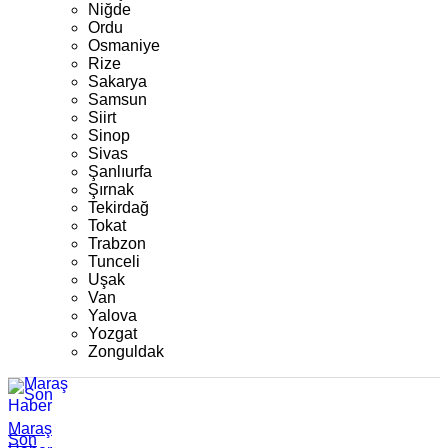
Niğde
Ordu
Osmaniye
Rize
Sakarya
Samsun
Siirt
Sinop
Sivas
Şanlıurfa
Şırnak
Tekirdağ
Tokat
Trabzon
Tunceli
Uşak
Van
Yalova
Yozgat
Zonguldak
Maraş
Son