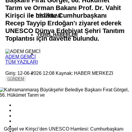
Başkanı Fırat Görgel, 66. Hükümet
Tarım ve Orman Bakanı Prof. Dr. Vahit
Kirişci ile birlikte Cumhurbaşkanı
YAZARLAR
Recep Tayyip Erdoğan’ı ziyaret ederek
UNESCO Dünya Edebiyat Şehri Tanıtım
YEREL HABERLER
Toplantısı için davette bulundu.
ADEM GEMCİ
TÜM YAZILARI
Giriş: 12-06-2026 12:08
Kaynak: HABER MERKEZI
GÜNDEM
Görgel ve Kirişci’den UNESCO Hamlesi: Cumhurbaşkanı