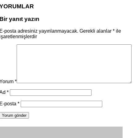
YORUMLAR
Bir yanıt yazın
E-posta adresiniz yayınlanmayacak.
Gerekli alanlar
*
ile
işaretlenmişlerdir
Yorum
*
Ad
*
E-posta
*