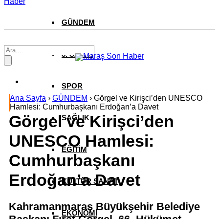
Haber
GÜNDEM
3. SAYFA
SPOR
Ana Sayfa
›
GÜNDEM
›
Görgel ve Kirişci’den UNESCO
Hamlesi: Cumhurbaşkanı Erdoğan’a Davet
Görgel ve Kirişci’den
SAĞLIK
UNESCO Hamlesi:
EĞİTİM
Cumhurbaşkanı
Erdoğan’a Davet
KÜLTÜR SANAT
Kahramanmaraş Büyükşehir Belediye
EKONOMİ