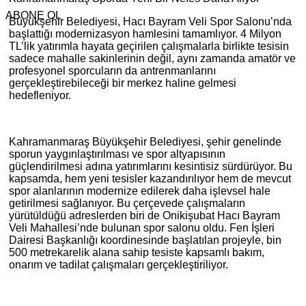
ABONE OL
Büyükşehir Belediyesi, Hacı Bayram Veli Spor Salonu’nda
başlattığı modernizasyon hamlesini tamamlıyor. 4 Milyon
TL’lik yatırımla hayata geçirilen çalışmalarla birlikte tesisin
sadece mahalle sakinlerinin değil, aynı zamanda amatör ve
profesyonel sporcuların da antrenmanlarını
gerçekleştirebileceği bir merkez haline gelmesi
hedefleniyor.
Kahramanmaraş Büyükşehir Belediyesi, şehir genelinde
sporun yaygınlaştırılması ve spor altyapısının
güçlendirilmesi adına yatırımlarını kesintisiz sürdürüyor. Bu
kapsamda, hem yeni tesisler kazandırılıyor hem de mevcut
spor alanlarının modernize edilerek daha işlevsel hale
getirilmesi sağlanıyor. Bu çerçevede çalışmaların
yürütüldüğü adreslerden biri de Onikişubat Hacı Bayram
Veli Mahallesi’nde bulunan spor salonu oldu. Fen İşleri
Dairesi Başkanlığı koordinesinde başlatılan projeyle, bin
500 metrekarelik alana sahip tesiste kapsamlı bakım,
onarım ve tadilat çalışmaları gerçekleştiriliyor.