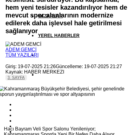
hem yeni tesisler kazandırılıyor hem de
mevcut spor alanlarının modernize
YAZARLAR
edilerek daha işlevsel hale getirilmesi
sağlanıyor
YEREL HABERLER
ADEM GEMCİ
TÜM YAZILARI
Giriş: 19-07-2025 21:26
Güncelleme: 19-07-2025 21:27
Kaynak: HABER MERKEZI
3. SAYFA
Hacı Bayram Veli Spor Salonu Yenileniyor;
Kahramanmaraş Sporda Yeni Bir Nefes Daha Alıyor