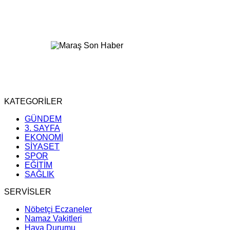
KATEGORİLER
GÜNDEM
3. SAYFA
EKONOMİ
SİYASET
SPOR
EĞİTİM
SAĞLIK
SERVİSLER
Nöbetçi Eczaneler
Namaz Vakitleri
Hava Durumu