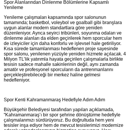
Spor Alanlarından Dinlenme Bölümlerine Kapsamlı
Yenileme
Yenileme çalışmaları kapsamında spor salonunun
tamamında; basketbol, voleybol ve goalball gibi branşlara
uygun alanlar modern standartlara göre yeniden
düzenleniyor. Ayrıca seyirci tribünleri, soyunma odaları ve
dinlenme alanları da elden geçirilerek hem sporcular hem
de izleyiciler için daha konforlu ve işlevsel hale getiriliyor.
Kısa sürede tamamlanması hedeflenen proje sayesinde
spor salonu, yenilenen yüzüyle yeniden hizmete açılacak. 4
Milyon TL’lik yatırımla hayata geçirilen çalışmalarla birlikte
tesisin sadece mahalle sakinlerinin değil, aynı zamanda
amatör ve profesyonel sporcuların da antrenmanlarını
gerçekleştirebileceği bir merkez haline gelmesi
hedefleniyor.
Spor Kenti Kahramanmaraş Hedefiyle Adım Adım
Büyükşehir Belediyesi tarafından yapılan açıklamada,
“Kahramanmaraş’ı bir spor şehrine dönüştürme hedefiyle
çalışmalarımızı sürdürüyoruz. Bu doğrultuda hem yeni
tesisler inşa ediyor hem de mevcut tesislerimizi modernize