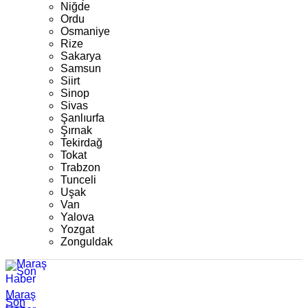
Niğde
Ordu
Osmaniye
Rize
Sakarya
Samsun
Siirt
Sinop
Sivas
Şanlıurfa
Şırnak
Tekirdağ
Tokat
Trabzon
Tunceli
Uşak
Van
Yalova
Yozgat
Zonguldak
Maraş
Son