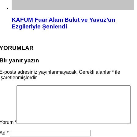
KAFUM Fuar Alanı Bulut ve Yavuz’un
Ezgileriyle Şenlendi
YORUMLAR
Bir yanıt yazın
E-posta adresiniz yayınlanmayacak.
Gerekli alanlar
*
ile
işaretlenmişlerdir
Yorum
*
Ad
*