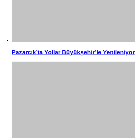
Pazarcık’ta Yollar Büyükşehir’le Yenileniyor