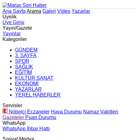
Ana Sayfa
Arama
Galeri
Video
Yazarlar
Üyelik
Üye Girişi
Yayın/Gazete
Yayınlar
Kategoriler
GÜNDEM
3. SAYFA
SPOR
SAĞLIK
EĞİTİM
KÜLTÜR SANAT
EKONOMİ
YAZARLAR
YEREL HABERLER
Servisler
Nöbetçi Eczaneler
Hava Durumu
Namaz Vakitleri
Gazeteler
Puan Durumu
WhatsApp
WhatsApp İhbar Hattı
Sosyal Medya