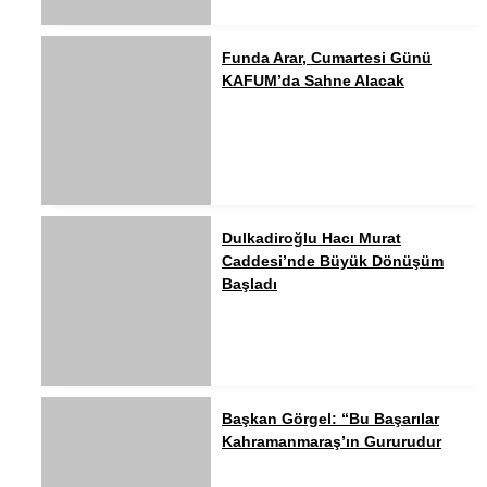
Funda Arar, Cumartesi Günü
KAFUM’da Sahne Alacak
Dulkadiroğlu Hacı Murat
Caddesi’nde Büyük Dönüşüm
Başladı
Başkan Görgel: “Bu Başarılar
Kahramanmaraş’ın Gururudur