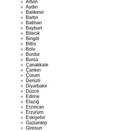
Artvin
Aydın
Balıkesir
Bartın
Batman
Bayburt
Bilecik
Bingöl
Bitlis
Bolu
Burdur
Bursa
Çanakkale
Çankırı
Çorum
Denizli
Diyarbakır
Düzce
Edirne
Elazığ
Erzincan
Erzurum
Eskişehir
Gaziantep
Giresun