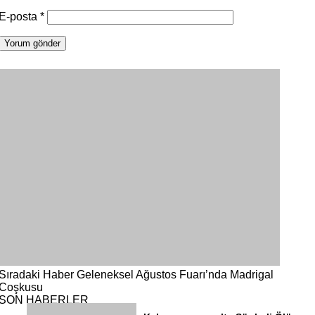
E-posta
*
Sıradaki Haber
Geleneksel Ağustos Fuarı’nda Madrigal
Coşkusu
SON HABERLER