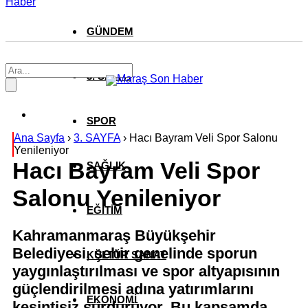
Haber
GÜNDEM
3. SAYFA
SPOR
Ana Sayfa
›
3. SAYFA
›
Hacı Bayram Veli Spor Salonu
Yenileniyor
Hacı Bayram Veli Spor
SAĞLIK
Salonu Yenileniyor
EĞİTİM
Kahramanmaraş Büyükşehir
Belediyesi, şehir genelinde sporun
KÜLTÜR SANAT
yaygınlaştırılması ve spor altyapısının
güçlendirilmesi adına yatırımlarını
EKONOMİ
kesintisiz sürdürüyor. Bu kapsamda,