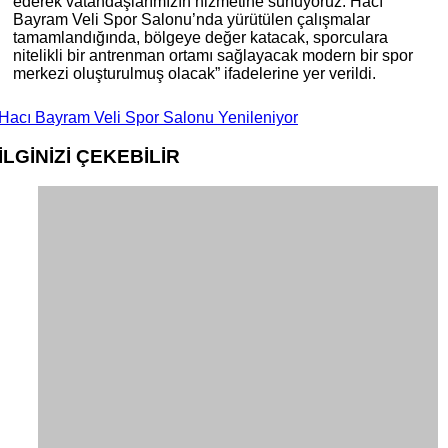
ederek vatandaşlarımızın hizmetine sunuyoruz. Hacı
Bayram Veli Spor Salonu’nda yürütülen çalışmalar
tamamlandığında, bölgeye değer katacak, sporculara
nitelikli bir antrenman ortamı sağlayacak modern bir spor
merkezi oluşturulmuş olacak” ifadelerine yer verildi.
Hacı Bayram Veli Spor Salonu Yenileniyor
İLGİNİZİ
ÇEKEBİLİR