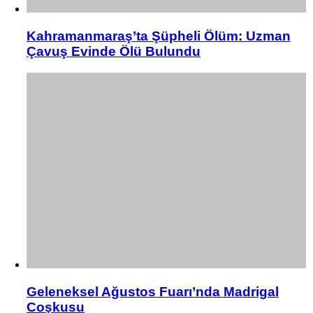
Kahramanmaraş’ta Şüpheli Ölüm: Uzman
Çavuş Evinde Ölü Bulundu
Geleneksel Ağustos Fuarı’nda Madrigal
Coşkusu