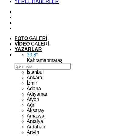
YEREL HABERLER
FOTO
GALERİ
VİDEO
GALERİ
YAZARLAR
30.8
°
Kahramanmaraş
İstanbul
Ankara
İzmir
Adana
Adıyaman
Afyon
Ağrı
Aksaray
Amasya
Antalya
Ardahan
Artvin