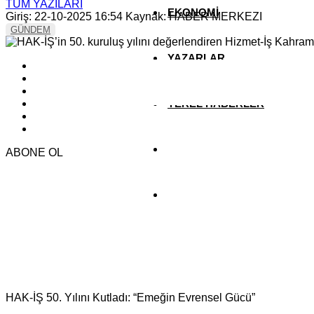
TÜM YAZILARI
EKONOMİ
Giriş: 22-10-2025 16:54
Kaynak: HABER MERKEZI
GÜNDEM
YAZARLAR
YEREL HABERLER
ABONE OL
HAK-İŞ 50. Yılını Kutladı: “Emeğin Evrensel Gücü”