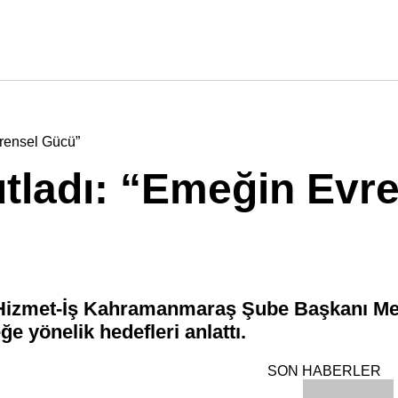
vrensel Gücü”
utladı: “Emeğin Evr
en Hizmet-İş Kahramanmaraş Şube Başkanı M
e yönelik hedefleri anlattı.
SON HABERLER