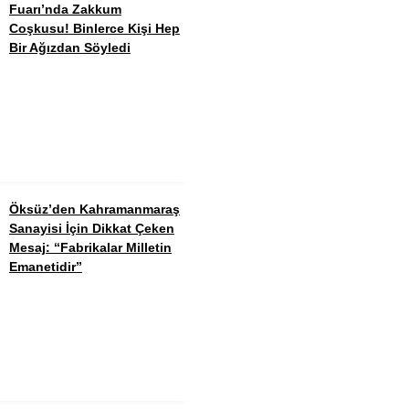
Fuarı’nda Zakkum
Coşkusu! Binlerce Kişi Hep
Bir Ağızdan Söyledi
Öksüz’den Kahramanmaraş
Sanayisi İçin Dikkat Çeken
Mesaj: “Fabrikalar Milletin
Emanetidir”