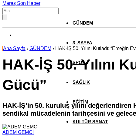
Maraş Son Haber
GÜNDEM
3. SAYFA
Ana Sayfa
›
GÜNDEM
›
HAK-İŞ 50. Yılını Kutladı: “Emeğin E
HAK-İŞ 50. Yılını K
SPOR
Gücü”
SAĞLIK
EĞİTİM
HAK-İŞ’in 50. kuruluş yılını değerlendir
sendikal mücadelenin tarihçesini ve geleceğ
KÜLTÜR SANAT
ADEM GEMCİ