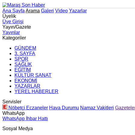
Ana Sayfa
Arama
Galeri
Video
Yazarlar
Üyelik
Üye Girişi
Yayın/Gazete
Yayınlar
Kategoriler
GÜNDEM
3. SAYFA
SPOR
SAĞLIK
EĞİTİM
KÜLTÜR SANAT
EKONOMİ
YAZARLAR
YEREL HABERLER
Servisler
Nöbetçi Eczaneler
Hava Durumu
Namaz Vakitleri
Gazetele
WhatsApp
WhatsApp İhbar Hattı
Sosyal Medya