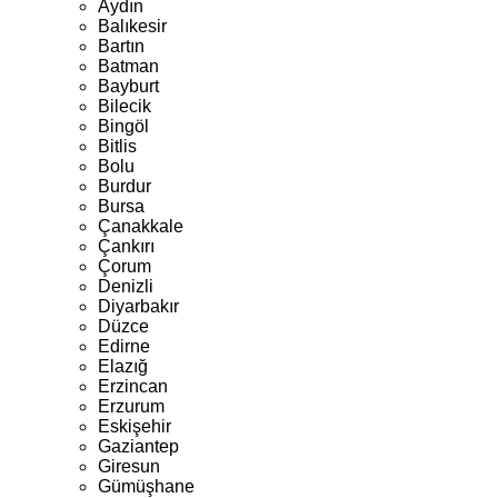
Aydın
Balıkesir
Bartın
Batman
Bayburt
Bilecik
Bingöl
Bitlis
Bolu
Burdur
Bursa
Çanakkale
Çankırı
Çorum
Denizli
Diyarbakır
Düzce
Edirne
Elazığ
Erzincan
Erzurum
Eskişehir
Gaziantep
Giresun
Gümüşhane