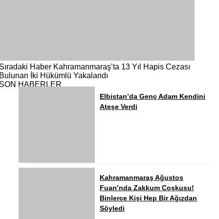
Sıradaki Haber
Kahramanmaraş’ta 13 Yıl Hapis Cezası
Bulunan İki Hükümlü Yakalandı
SON HABERLER
Elbistan’da Genç Adam Kendini
Ateşe Verdi
Kahramanmaraş Ağustos
Fuarı’nda Zakkum Coşkusu!
Binlerce Kişi Hep Bir Ağızdan
Söyledi