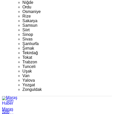
Niğde
Ordu
Osmaniye
Rize
Sakarya
Samsun
Siirt
Sinop
Sivas
Şanlıurfa
Şırnak
Tekirdağ
Tokat
Trabzon
Tunceli
Uşak
Van
Yalova
Yozgat
Zonguldak
Maraş
Son