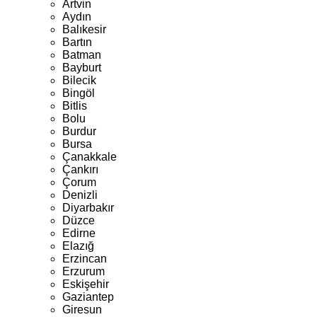
Artvin
Aydın
Balıkesir
Bartın
Batman
Bayburt
Bilecik
Bingöl
Bitlis
Bolu
Burdur
Bursa
Çanakkale
Çankırı
Çorum
Denizli
Diyarbakır
Düzce
Edirne
Elazığ
Erzincan
Erzurum
Eskişehir
Gaziantep
Giresun