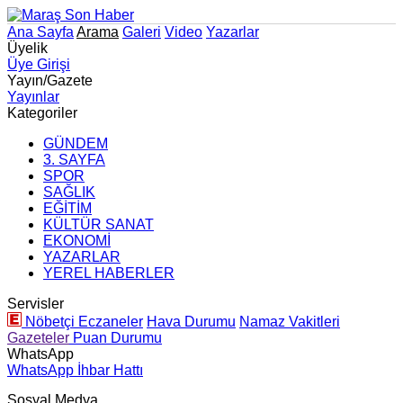
Ana Sayfa
Arama
Galeri
Video
Yazarlar
Üyelik
Üye Girişi
Yayın/Gazete
Yayınlar
Kategoriler
GÜNDEM
3. SAYFA
SPOR
SAĞLIK
EĞİTİM
KÜLTÜR SANAT
EKONOMİ
YAZARLAR
YEREL HABERLER
Servisler
Nöbetçi Eczaneler
Hava Durumu
Namaz Vakitleri
Gazeteler
Puan Durumu
WhatsApp
WhatsApp İhbar Hattı
Sosyal Medya