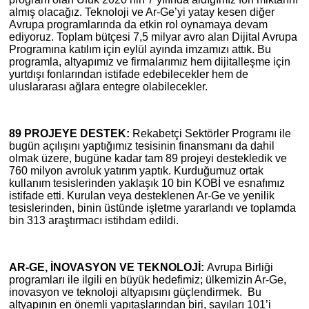
almış olacağız. Teknoloji ve Ar-Ge’yi yatay kesen diğer
Avrupa programlarında da etkin rol oynamaya devam
ediyoruz. Toplam bütçesi 7,5 milyar avro alan Dijital Avrupa
Programına katılım için eylül ayında imzamızı attık. Bu
programla, altyapımız ve firmalarımız hem dijitalleşme için
yurtdışı fonlarından istifade edebilecekler hem de
uluslararası ağlara entegre olabilecekler.
89 PROJEYE DESTEK:
Rekabetçi Sektörler Programı ile
bugün açılışını yaptığımız tesisinin finansmanı da dahil
olmak üzere, bugüne kadar tam 89 projeyi destekledik ve
760 milyon avroluk yatırım yaptık. Kurduğumuz ortak
kullanım tesislerinden yaklaşık 10 bin KOBİ ve esnafımız
istifade etti. Kurulan veya desteklenen Ar-Ge ve yenilik
tesislerinden, binin üstünde işletme yararlandı ve toplamda
bin 313 araştırmacı istihdam edildi.
AR-GE, İNOVASYON VE TEKNOLOJİ:
Avrupa Birliği
programları ile ilgili en büyük hedefimiz; ülkemizin Ar-Ge,
inovasyon ve teknoloji altyapısını güçlendirmek. Bu
altyapının en önemli yapıtaşlarından biri, sayıları 101’i