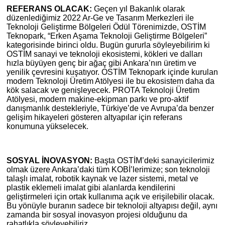
REFERANS OLACAK:
Geçen yıl Bakanlık olarak
düzenlediğimiz 2022 Ar-Ge ve Tasarım Merkezleri ile
Teknoloji Geliştirme Bölgeleri Ödül Törenimizde, OSTİM
Teknopark, “Erken Aşama Teknoloji Geliştirme Bölgeleri”
kategorisinde birinci oldu. Bugün gururla söyleyebilirim ki
OSTİM sanayi ve teknoloji ekosistemi, kökleri ve dalları
hızla büyüyen genç bir ağaç gibi Ankara’nın üretim ve
yenilik çevresini kuşatıyor. OSTİM Teknopark içinde kurulan
modern Teknoloji Üretim Atölyesi ile bu ekosistem daha da
kök salacak ve genişleyecek. PROTA Teknoloji Üretim
Atölyesi, modern makine-ekipman parkı ve pro-aktif
danışmanlık destekleriyle, Türkiye’de ve Avrupa’da benzer
gelişim hikayeleri gösteren altyapılar için referans
konumuna yükselecek.
SOSYAL İNOVASYON:
Başta OSTİM’deki sanayicilerimiz
olmak üzere Ankara’daki tüm KOBİ’lerimize; son teknoloji
talaşlı imalat, robotik kaynak ve lazer sistemi, metal ve
plastik eklemeli imalat gibi alanlarda kendilerini
geliştirmeleri için ortak kullanıma açık ve erişilebilir olacak.
Bu yönüyle buranın sadece bir teknoloji altyapısı değil, aynı
zamanda bir sosyal inovasyon projesi olduğunu da
rahatlıkla söyleyebiliriz.