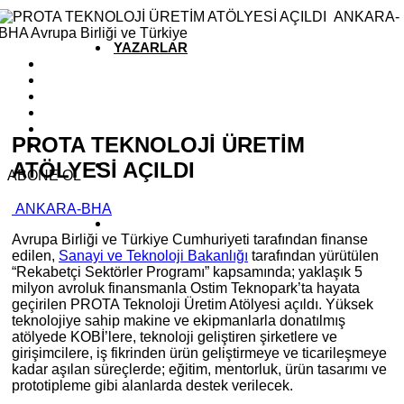
YAZARLAR
YEREL HABERLER
PROTA TEKNOLOJİ ÜRETİM
ATÖLYESİ AÇILDI
ABONE OL
ANKARA-BHA
Avrupa Birliği ve Türkiye Cumhuriyeti tarafından finanse
edilen,
Sanayi ve Teknoloji Bakanlığı
tarafından yürütülen
“Rekabetçi Sektörler Programı” kapsamında; yaklaşık 5
milyon avroluk finansmanla Ostim Teknopark’ta hayata
geçirilen PROTA Teknoloji Üretim Atölyesi açıldı. Yüksek
teknolojiye sahip makine ve ekipmanlarla donatılmış
atölyede KOBİ’lere, teknoloji geliştiren şirketlere ve
girişimcilere, iş fikrinden ürün geliştirmeye ve ticarileşmeye
kadar aşılan süreçlerde; eğitim, mentorluk, ürün tasarımı ve
prototipleme gibi alanlarda destek verilecek.