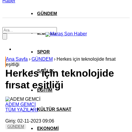
Haber
GÜNDEM
3. SAYFA
SPOR
Ana Sayfa
›
GÜNDEM
›
Herkes için teknolojide fırsat
eşitliği
Herkes için teknolojide
SAĞLIK
fırsat eşitliği
EĞİTİM
ADEM GEMCİ
KÜLTÜR SANAT
TÜM YAZILARI
Giriş: 02-11-2023 09:06
GÜNDEM
EKONOMİ