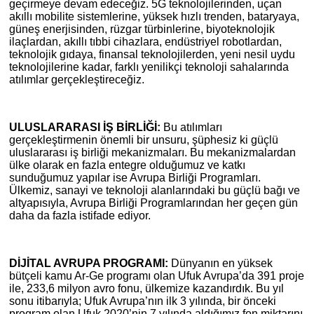
geçirmeye devam edeceğiz. 5G teknolojilerinden, uçan
akıllı mobilite sistemlerine, yüksek hızlı trenden, bataryaya,
güneş enerjisinden, rüzgar türbinlerine, biyoteknolojik
ilaçlardan, akıllı tıbbi cihazlara, endüstriyel robotlardan,
teknolojik gıdaya, finansal teknolojilerden, yeni nesil uydu
teknolojilerine kadar, farklı yenilikçi teknoloji sahalarında
atılımlar gerçekleştireceğiz.
ULUSLARARASI İŞ BİRLİĞİ:
Bu atılımları
gerçekleştirmenin önemli bir unsuru, şüphesiz ki güçlü
uluslararası iş birliği mekanizmaları. Bu mekanizmalardan
ülke olarak en fazla entegre olduğumuz ve katkı
sunduğumuz yapılar ise Avrupa Birliği Programları.
Ülkemiz, sanayi ve teknoloji alanlarındaki bu güçlü bağı ve
altyapısıyla, Avrupa Birliği Programlarından her geçen gün
daha da fazla istifade ediyor.
DİJİTAL AVRUPA PROGRAMI:
Dünyanın en yüksek
bütçeli kamu Ar-Ge programı olan Ufuk Avrupa’da 391 proje
ile, 233,6 milyon avro fonu, ülkemize kazandırdık. Bu yıl
sonu itibarıyla; Ufuk Avrupa’nın ilk 3 yılında, bir önceki
program olan Ufuk 2020’nin 7 yılında aldığımız fon miktarını