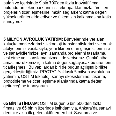
bulan ve içerisinde 9 bin 700’den fazla inovatif firma
bulunduran teknoparklarımız. Teknoparklarımızla, üretilen
projelerin ticarileşmesine imkân sağlarken; katma değeri
yüksek ürünler elde ediyor ve ülkemizin kalkınmasına katkı
sunuyoruz.
5 MİLYON AVROLUK YATIRIM:
Bünyelerinde yer alan
kuluçka merkezlerimiz, teknoloji transfer ofislerimiz ve ortak
atölyelerimiz vasıtasıyla, yeni fikirleri olan girişimcilerimize
ve sanayicilerimize; aynı zamanda projelerini tasarlama,
test etme ve lisanslama hizmeti de veriyoruz. Çünkü nihai
amacımız ülkemiz için katma değer sağlayacak bu ürünlerin
ticarileşmesi. Bu yapılardan biri de bugün açılışını birlikte
gerçekleştirdiğimiz “PROTA”. Yaklaşık 5 milyon avroluk bu
yatırımın, OSTİM teknoloji-sanayi ekosistemine; tasarım,
prototipleme ve ticarileştirme alanlarında katma değer
getireceğine inanıyorum.
65 BİN İSTİHDAM:
OSTİM bugün 6 bin 500’den fazla
firması ve 65 binin üzerinde istihdamıyla, Ankara’da sanayi
denince akla ilk gelen aktörlerden biri. Savunma ve