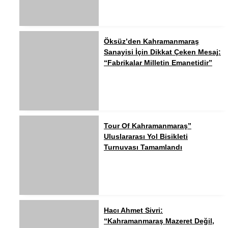
Öksüz’den Kahramanmaraş
Sanayisi İçin Dikkat Çeken Mesaj:
“Fabrikalar Milletin Emanetidir”
Tour Of Kahramanmaraş”
Uluslararası Yol Bisikleti
Turnuvası Tamamlandı
Hacı Ahmet Sivri:
“Kahramanmaraş Mazeret Değil,