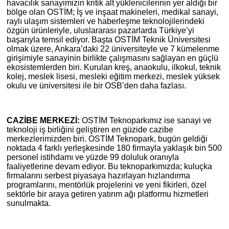
havacılık sanayimizin kritik alt yüklenicilerinin yer aldığı bir
bölge olan OSTİM; İş ve inşaat makineleri, medikal sanayi,
raylı ulaşım sistemleri ve haberleşme teknolojilerindeki
özgün ürünleriyle, uluslararası pazarlarda Türkiye’yi
başarıyla temsil ediyor. Başta OSTİM Teknik Üniversitesi
olmak üzere, Ankara’daki 22 üniversiteyle ve 7 kümelenme
girişimiyle sanayinin birlikte çalışmasını sağlayan en güçlü
ekosistemlerden biri. Kurulan kreş, anaokulu, ilkokul, teknik
kolej, meslek lisesi, mesleki eğitim merkezi, meslek yüksek
okulu ve üniversitesi ile bir OSB’den daha fazlası.
CAZİBE MERKEZİ:
OSTİM Teknoparkımız ise sanayi ve
teknoloji iş birliğini geliştiren en güzide cazibe
merkezlerimizden biri. OSTİM Teknopark, bugün geldiği
noktada 4 farklı yerleşkesinde 180 firmayla yaklaşık bin 500
personel istihdamı ve yüzde 99 doluluk oranıyla
faaliyetlerine devam ediyor. Bu teknoparkımızda; kuluçka
firmalarını serbest piyasaya hazırlayan hızlandırma
programlarını, mentörlük projelerini ve yeni fikirleri, özel
sektörle bir araya getiren yatırım ağı platformu hizmetleri
sunulmakta.