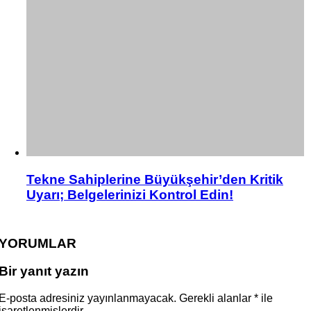
Tekne Sahiplerine Büyükşehir’den Kritik
Uyarı; Belgelerinizi Kontrol Edin!
YORUMLAR
Bir yanıt yazın
E-posta adresiniz yayınlanmayacak.
Gerekli alanlar
*
ile
işaretlenmişlerdir