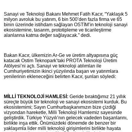
Sanayi ve Teknoloji Bakanı Mehmet Fatih Kacır, “Yaklaşık 5
milyon avroluk bu yatırım, 6 bin 500’den fazla firma ve 65
binin üzerinde istihdam sağlayan OSTİM’in teknoloji sanayi
ekosistemine, tasarım, prototipleme ve ticarileştirme
alanlarına katma değer sağlayacak.” dedi.
Bakan Kacır, ülkemizin Ar-Ge ve üretim altyapısına güç
katacak Ostim Teknopark’taki PROTA Teknoloji Üretim
Atölyesi’ni açtı. Sanayi ve teknoloji atılımları ile
Cumhuriyetimizin ikinci yüzyılında başarı ve yatırımlara
yenilerinin ekleneceğini belirten Kacır, şunları söyledi:
MİLLİ TEKNOLOJİ HAMLESİ:
Geride bıraktığımız 21 yıllık
süreçte büyük bir teknoloji ve sanayi ekosistemi kurduk. Bu
ekosistemimi; Sayın Cumhurbaşkanımızın bize çizdiği
vizyondan hareketle, Milli Teknoloji Hamlemiz sayesinde
geliştirdik. Türkiye Yüzyılı’nın gelecek vadeden başarılarını,
birlikte inşa ettik. Önümüzdeki dönemde de benzer bir
yaklaşımla lider milli teknoloji girişimlerini birlikte hayata