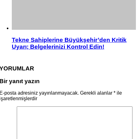
Tekne Sahiplerine Büyükşehir’den Kritik
Uyarı; Belgelerinizi Kontrol Edin!
YORUMLAR
Bir yanıt yazın
E-posta adresiniz yayınlanmayacak.
Gerekli alanlar
*
ile
işaretlenmişlerdir