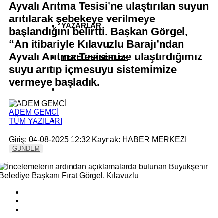
Ayvalı Arıtma Tesisi’ne ulaştırılan suyun
arıtılarak şebekeye verilmeye
YAZARLAR
başlandığını belirtti. Başkan Görgel,
“An itibariyle Kılavuzlu Barajı’ndan
Ayvalı Arıtma Tesisimize ulaştırdığımız
YEREL HABERLER
suyu arıtıp içmesuyu sistemimize
vermeye başladık.
ADEM GEMCİ
TÜM YAZILARI
Giriş: 04-08-2025 12:32
Kaynak: HABER MERKEZI
GÜNDEM