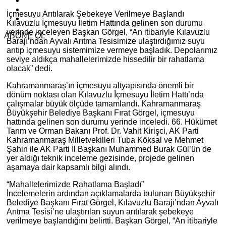
İçmesuyu Arıtılarak Şebekeye Verilmeye Başlandı
Kılavuzlu İçmesuyu İletim Hattında gelinen son durumu
yerinde inceleyen Başkan Görgel, “An itibariyle Kılavuzlu
ABONE OL
Barajı’ndan Ayvalı Arıtma Tesisimize ulaştırdığımız suyu
arıtıp içmesuyu sistemimize vermeye başladık. Depolarımız
seviye aldıkça mahallelerimizde hissedilir bir rahatlama
olacak” dedi.
Kahramanmaraş’ın içmesuyu altyapısında önemli bir
dönüm noktası olan Kılavuzlu İçmesuyu İletim Hattı’nda
çalışmalar büyük ölçüde tamamlandı. Kahramanmaraş
Büyükşehir Belediye Başkanı Fırat Görgel, içmesuyu
hattında gelinen son durumu yerinde inceledi. 66. Hükümet
Tarım ve Orman Bakanı Prof. Dr. Vahit Kirişci, AK Parti
Kahramanmaraş Milletvekilleri Tuba Köksal ve Mehmet
Şahin ile AK Parti İl Başkanı Muhammed Burak Gül’ün de
yer aldığı teknik inceleme gezisinde, projede gelinen
aşamaya dair kapsamlı bilgi alındı.
“Mahallelerimizde Rahatlama Başladı”
İncelemelerin ardından açıklamalarda bulunan Büyükşehir
Belediye Başkanı Fırat Görgel, Kılavuzlu Barajı’ndan Ayvalı
Arıtma Tesisi’ne ulaştırılan suyun arıtılarak şebekeye
verilmeye başlandığını belirtti. Başkan Görgel, “An itibariyle