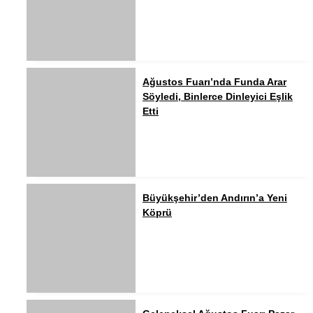
Ağustos Fuarı’nda Funda Arar
Söyledi, Binlerce Dinleyici Eşlik
Etti
Büyükşehir’den Andırın’a Yeni
Köprü