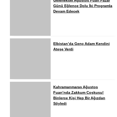
Geleneksel Ağustos Fuarı Pazar
Günü Eğlence Dolu İki Programla
Devam Edecek
Elbistan’da Genç Adam Kendini
Ateşe Verdi
Kahramanmaraş Ağustos
Fuarı’nda Zakkum Coşkusu!
Binlerce Kişi Hep Bir Ağızdan
Söyledi