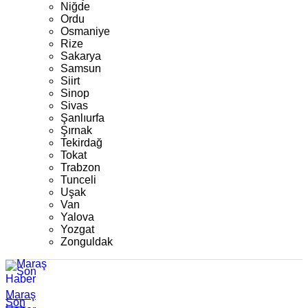
Niğde
Ordu
Osmaniye
Rize
Sakarya
Samsun
Siirt
Sinop
Sivas
Şanlıurfa
Şırnak
Tekirdağ
Tokat
Trabzon
Tunceli
Uşak
Van
Yalova
Yozgat
Zonguldak
Maraş
Son