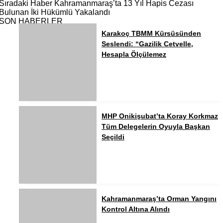
Sıradaki Haber
Kahramanmaraş’ta 13 Yıl Hapis Cezası
Bulunan İki Hükümlü Yakalandı
SON HABERLER
Karakoç TBMM Kürsüsünden
Seslendi: “Gazilik Cetvelle,
Hesapla Ölçülemez
MHP Onikişubat’ta Koray Korkmaz
Tüm Delegelerin Oyuyla Başkan
Seçildi
Kahramanmaraş’ta Orman Yangını
Kontrol Altına Alındı