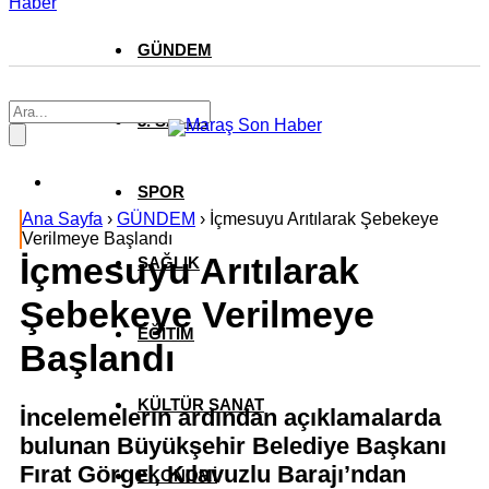
Haber
GÜNDEM
3. SAYFA
SPOR
Ana Sayfa
›
GÜNDEM
›
İçmesuyu Arıtılarak Şebekeye
Verilmeye Başlandı
İçmesuyu Arıtılarak
SAĞLIK
Şebekeye Verilmeye
EĞİTİM
Başlandı
KÜLTÜR SANAT
İncelemelerin ardından açıklamalarda
bulunan Büyükşehir Belediye Başkanı
Fırat Görgel, Kılavuzlu Barajı’ndan
EKONOMİ