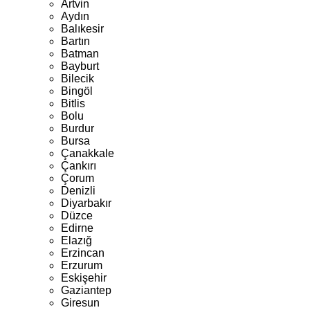
Artvin
Aydın
Balıkesir
Bartın
Batman
Bayburt
Bilecik
Bingöl
Bitlis
Bolu
Burdur
Bursa
Çanakkale
Çankırı
Çorum
Denizli
Diyarbakır
Düzce
Edirne
Elazığ
Erzincan
Erzurum
Eskişehir
Gaziantep
Giresun