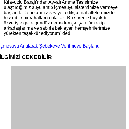
Kılavuzlu Barajı’ndan Ayvalı Arıtma Tesisimize
ulaştırdığımız suyu arıtıp içmesuyu sistemimize vermeye
başladık. Depolarımız seviye aldıkça mahallelerimizde
hissedilir bir rahatlama olacak. Bu süreçte büyük bir
özveriyle gece gündüz demeden çalışan tüm ekip
arkadaşlarıma ve sabırla bekleyen hemşehrilerimize
yürekten teşekkür ediyorum” dedi.
İçmesuyu Arıtılarak Şebekeye Verilmeye Başlandı
İLGİNİZİ
ÇEKEBİLİR