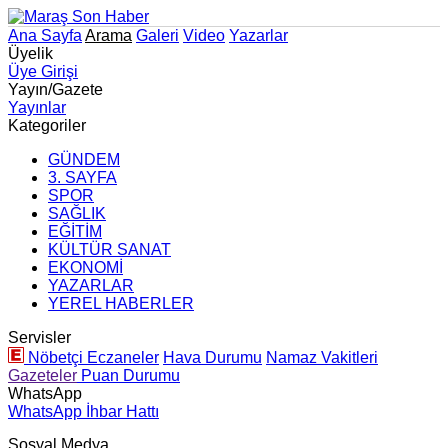
Ana Sayfa
Arama
Galeri
Video
Yazarlar
Üyelik
Üye Girişi
Yayın/Gazete
Yayınlar
Kategoriler
GÜNDEM
3. SAYFA
SPOR
SAĞLIK
EĞİTİM
KÜLTÜR SANAT
EKONOMİ
YAZARLAR
YEREL HABERLER
Servisler
Nöbetçi Eczaneler
Hava Durumu
Namaz Vakitleri
Gazeteler
Puan Durumu
WhatsApp
WhatsApp İhbar Hattı
Sosyal Medya