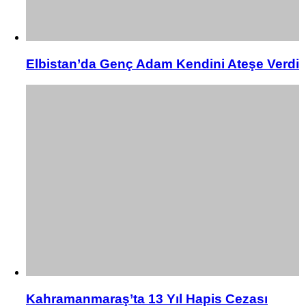
Elbistan’da Genç Adam Kendini Ateşe Verdi
Kahramanmaraş’ta 13 Yıl Hapis Cezası