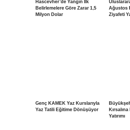
Hascevher’de Yangın İlk
Uluslarar
Belirlemelere Göre Zarar 1,5
Ağustos 
Milyon Dolar
Ziyafeti 
Genç KAMEK Yaz Kurslarıyla
Büyükşeh
Yaz Tatili Eğitime Dönüşüyor
Kırsalına
Yatırımı