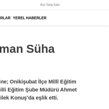
Bizi Takip Edin
ARLAR
YEREL HABERLER
raman Süha
e; Onikişubat İlçe Millî Eğitim
Milli Eğitim Şube Müdürü Ahmet
ek Konuş’da eşlik etti.