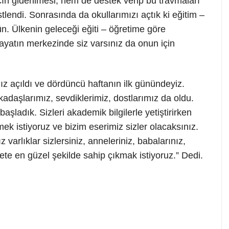
ın giderilmesi, hem de destek verip bu travmaları
tlendi. Sonrasında da okullarımızı açtık ki eğitim –
. Ülkenin geleceği eğiti – öğretime göre
Hayatın merkezinde siz varsınız da onun için
ız açıldı ve dördüncü haftanın ilk günündeyiz.
adaşlarımız, sevdiklerimiz, dostlarımız da oldu.
şladık. Sizleri akademik bilgilerle yetiştirirken
mek istiyoruz ve bizim eserimiz sizler olacaksınız.
arlıklar sizlersiniz, anneleriniz, babalarınız,
ete en güzel şekilde sahip çıkmak istiyoruz.” Dedi.