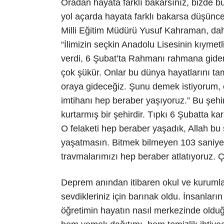
Oradan hayata farklı bakarsınız, bizde b
yol açarda hayata farklı bakarsa düşünc
Milli Eğitim Müdürü Yusuf Kahraman, daha
“İlimizin seçkin Anadolu Lisesinin kıymet
verdi, 6 Şubat’ta Rahmanı rahmana giden
çok şükür. Onlar bu dünya hayatlarını tam
oraya gideceğiz. Şunu demek istiyorum, onl
imtihanı hep beraber yaşıyoruz.” Bu şehi
kurtarmış bir şehirdir. Tıpkı 6 Şubatta ka
O felaketi hep beraber yaşadık, Allah bu 
yaşatmasın. Bitmek bilmeyen 103 saniye
travmalarımızı hep beraber atlatıyoruz.
Deprem anından itibaren okul ve kurumlar
sevdikleriniz için barınak oldu. İnsanları
öğretimin hayatın nasıl merkezinde oldu