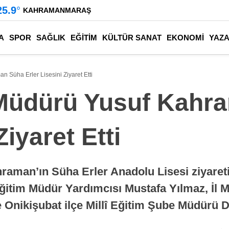
25.9
°
KAHRAMANMARAŞ
A
SPOR
SAĞLIK
EĞİTİM
KÜLTÜR SANAT
EKONOMİ
YAZ
an Süha Erler Lisesini Ziyaret Etti
im Müdürü Yusuf Kah
Ziyaret Etti
raman’ın Süha Erler Anadolu Lisesi ziyaretin
Eğitim Müdür Yardımcısı Mustafa Yılmaz, İl 
nikişubat ilçe Millî Eğitim Şube Müdürü Dil