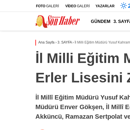
FOTO
GALERİ
VİDEO
GALERİ
YAZARLAR
GÜNDEM
3. SAYF
Ana Sayfa
›
3. SAYFA
›
İl Milli Eğitim Müdürü Yusuf Kahram
İl Milli Eğit
Erler Lisesini 
İl Millî Eğitim Müdürü Yusuf Kah
Müdürü Enver Gökşen, İl Millî 
Akküncü, Ramazan Sertpolat ve O