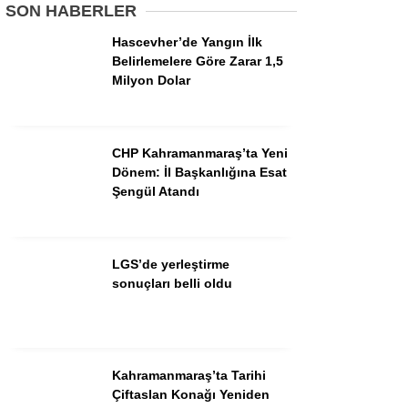
SON HABERLER
Hascevher’de Yangın İlk
GÜNDEM
Belirlemelere Göre Zarar 1,5
Milyon Dolar
3. SAYFA
SPOR
CHP Kahramanmaraş’ta Yeni
SAĞLIK
Dönem: İl Başkanlığına Esat
Şengül Atandı
EĞİTİM
KÜLTÜR SANAT
LGS’de yerleştirme
EKONOMİ
sonuçları belli oldu
YAZARLAR
YEREL HABERLER
Kahramanmaraş’ta Tarihi
Çiftaslan Konağı Yeniden