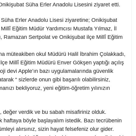
Onikişubat Süha Erler Anadolu Lisesini ziyaret etti.
 Süha Erler Anadolu Lisesi ziyaretine; Onikişubat
 Millî Eğitim Müdür Yardımcısı Mustafa Yılmaz, İl
 Ramazan Sertpolat ve Onikişubat ilçe Millî Eğitim
ına müteakiben okul Müdürü Halil İbrahim Çolakkadı,
t İlçe Millî Eğitim Müdürü Enver Gökşen yaptığı açılış
ji devi Apple’ın bazı uygulamalarında güvenlik
arak “ sizlerde onun gibi başarılı olabilirsiniz,
manızı bekliyoruz, yeni eğitim-öğretim yılınızın
k, değer verdik ve bu sabah misafiriniz olduk.
ak haftaya böyle başlayalım istedik. Bazı tecrübenin
ümleyi alırsınız, sizin hayat felsefeniz olur gider.