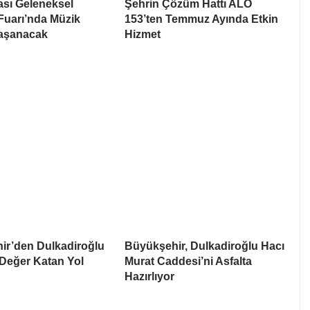
ası Geleneksel
Şehrin Çözüm Hattı ALO
Fuarı’nda Müzik
153’ten Temmuz Ayında Etkin
Yaşanacak
Hizmet
ir’den Dulkadiroğlu
Büyükşehir, Dulkadiroğlu Hacı
 Değer Katan Yol
Murat Caddesi’ni Asfalta
Hazırlıyor