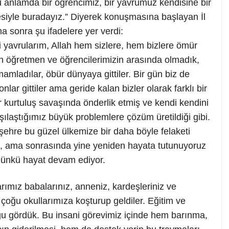
u anlamda bir öğrencimiz, bir yavrumuz kendisine bir
esiyle buradayız.” Diyerek konuşmasına başlayan İl
 sonra şu ifadelere yer verdi:
li yavrularım, Allah hem sizlere, hem bizlere ömür
 öğretmen ve öğrencilerimizin arasında olmadık,
amladılar, öbür dünyaya gittiler. Bir gün biz de
ar gittiler ama geride kalan bizler olarak farklı bir
r kurtuluş savaşında önderlik etmiş ve kendi kendini
rşılaştığımız büyük problemlere çözüm üretildiği gibi.
şehre bu güzel ülkemize bir daha böyle felaketi
, ama sonrasında yine yeniden hayata tutunuyoruz
 Çünkü hayat devam ediyor.
ımız babalarınız, anneniz, kardeşleriniz ve
n çoğu okullarımıza koşturup geldiler. Eğitim ve
ğu gördük. Bu insani görevimiz içinde hem barınma,