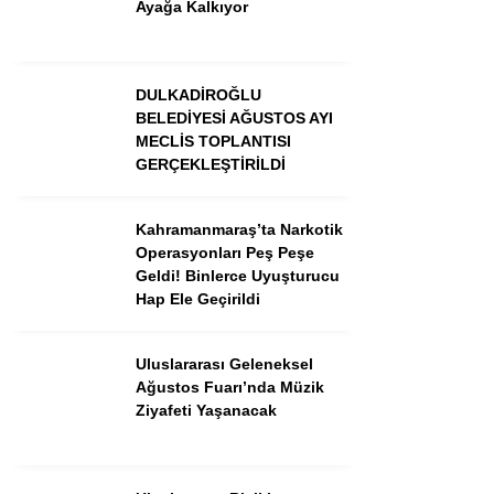
Ayağa Kalkıyor
DULKADİROĞLU
BELEDİYESİ AĞUSTOS AYI
MECLİS TOPLANTISI
GERÇEKLEŞTİRİLDİ
Kahramanmaraş’ta Narkotik
Operasyonları Peş Peşe
Geldi! Binlerce Uyuşturucu
WhatsApp İhbar Hattı
Hap Ele Geçirildi
Uluslararası Geleneksel
Ağustos Fuarı’nda Müzik
Facebook
Ziyafeti Yaşanacak