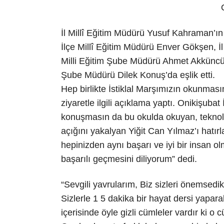
İl Millî Eğitim Müdürü Yusuf Kahraman’ın
İlçe Millî Eğitim Müdürü Enver Gökşen, İl
Milli Eğitim Şube Müdürü Ahmet Akküncü,
Şube Müdürü Dilek Konuş’da eşlik etti.
Hep birlikte İstiklal Marşımızın okunmas
ziyaretle ilgili açıklama yaptı. Onikişuba
konuşmasın da bu okulda okuyan, teknolo
açığını yakalyan Yiğit Can Yılmaz’ı hatırlat
hepinizden aynı başarı ve iyi bir insan ol
başarılı geçmesini diliyorum” dedi.
“Sevgili yavrularım, Biz sizleri önemsedi
Sizlerle 1 5 dakika bir hayat dersi yapar
içerisinde öyle gizli cümleler vardır ki o c