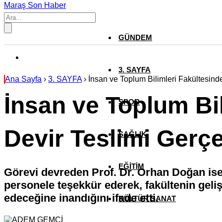
Maraş Son Haber
GÜNDEM
3. SAYFA
Ana Sayfa
›
3. SAYFA
›
İnsan ve Toplum Bilimleri Fakültesind
İnsan ve Toplum Bi
SPOR
Devir Teslimi Gerçe
SAĞLIK
EĞİTİM
Görevi devreden Prof. Dr. Orhan Doğan ise 
personele teşekkür ederek, fakültenin geliş
edeceğine inandığını ifade etti.
KÜLTÜR SANAT