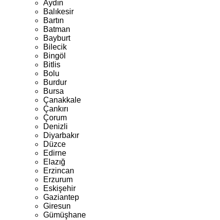
Aydın
Balıkesir
Bartın
Batman
Bayburt
Bilecik
Bingöl
Bitlis
Bolu
Burdur
Bursa
Çanakkale
Çankırı
Çorum
Denizli
Diyarbakır
Düzce
Edirne
Elazığ
Erzincan
Erzurum
Eskişehir
Gaziantep
Giresun
Gümüşhane