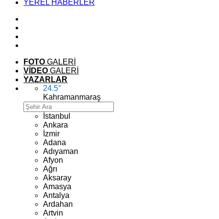
YEREL HABERLER
FOTO
GALERİ
VİDEO
GALERİ
YAZARLAR
24.5
°
Kahramanmaraş
İstanbul
Ankara
İzmir
Adana
Adıyaman
Afyon
Ağrı
Aksaray
Amasya
Antalya
Ardahan
Artvin