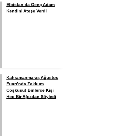
Elbistan’da Genç Adam
Kendini Ateşe Verdi
Kahramanmaraş Ağustos
Fuarı’nda Zakkum
Coşkusu! Binlerce Kişi
Hep Bir Ağızdan Söyledi