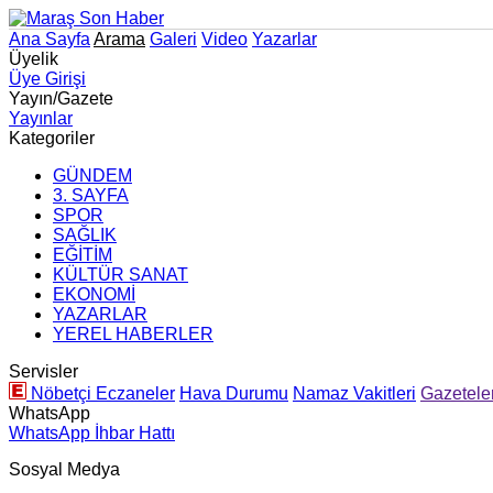
Ana Sayfa
Arama
Galeri
Video
Yazarlar
Üyelik
Üye Girişi
Yayın/Gazete
Yayınlar
Kategoriler
GÜNDEM
3. SAYFA
SPOR
SAĞLIK
EĞİTİM
KÜLTÜR SANAT
EKONOMİ
YAZARLAR
YEREL HABERLER
Servisler
Nöbetçi Eczaneler
Hava Durumu
Namaz Vakitleri
Gazetele
WhatsApp
WhatsApp İhbar Hattı
Sosyal Medya