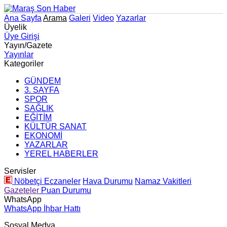
Ana Sayfa
Arama
Galeri
Video
Yazarlar
Üyelik
Üye Girişi
Yayın/Gazete
Yayınlar
Kategoriler
GÜNDEM
3. SAYFA
SPOR
SAĞLIK
EĞİTİM
KÜLTÜR SANAT
EKONOMİ
YAZARLAR
YEREL HABERLER
Servisler
Nöbetçi Eczaneler
Hava Durumu
Namaz Vakitleri
Gazeteler
Puan Durumu
WhatsApp
WhatsApp İhbar Hattı
Sosyal Medya