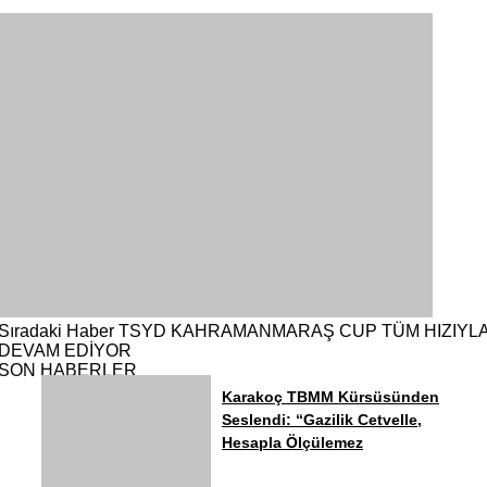
Sıradaki Haber
TSYD KAHRAMANMARAŞ CUP TÜM HIZIYL
DEVAM EDİYOR
SON HABERLER
Karakoç TBMM Kürsüsünden
Seslendi: “Gazilik Cetvelle,
Hesapla Ölçülemez