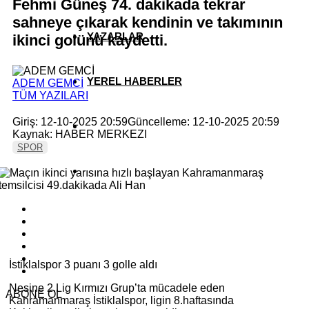
Fehmi Güneş 74. dakikada tekrar
sahneye çıkarak kendinin ve takımının
YAZARLAR
ikinci golünü kaydetti.
YEREL HABERLER
ADEM GEMCİ
TÜM YAZILARI
Giriş: 12-10-2025 20:59
Güncelleme: 12-10-2025 20:59
Kaynak: HABER MERKEZI
SPOR
İstiklalspor 3 puanı 3 golle aldı
Nesine 2.Lig Kırmızı Grup’ta mücadele eden
ABONE OL
Kahramanmaraş İstiklalspor, ligin 8.haftasında