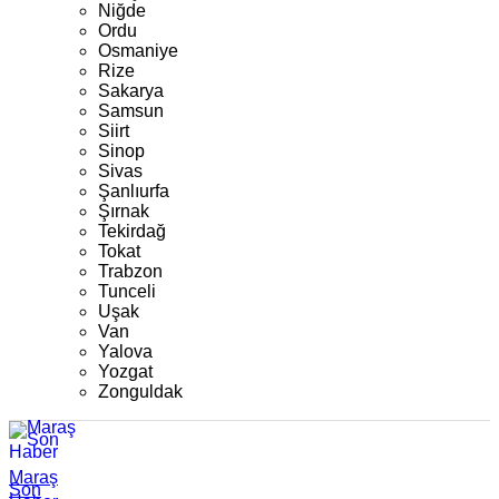
Niğde
Ordu
Osmaniye
Rize
Sakarya
Samsun
Siirt
Sinop
Sivas
Şanlıurfa
Şırnak
Tekirdağ
Tokat
Trabzon
Tunceli
Uşak
Van
Yalova
Yozgat
Zonguldak
Maraş
Son