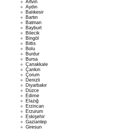
Artvin
Aydın
Balıkesir
Bartın
Batman
Bayburt
Bilecik
Bingöl
Bitlis
Bolu
Burdur
Bursa
Çanakkale
Çankırı
Çorum
Denizli
Diyarbakır
Düzce
Edirne
Elazığ
Erzincan
Erzurum
Eskişehir
Gaziantep
Giresun