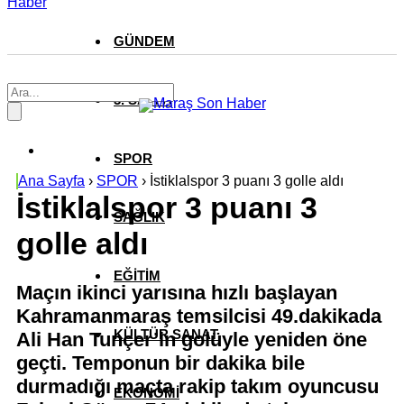
Haber
GÜNDEM
3. SAYFA
SPOR
Ana Sayfa
›
SPOR
›
İstiklalspor 3 puanı 3 golle aldı
İstiklalspor 3 puanı 3
SAĞLIK
golle aldı
EĞİTİM
Maçın ikinci yarısına hızlı başlayan
Kahramanmaraş temsilcisi 49.dakikada
KÜLTÜR SANAT
Ali Han Tunçer’in golüyle yeniden öne
geçti. Temponun bir dakika bile
durmadığı maçta rakip takım oyuncusu
EKONOMİ