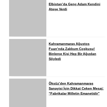
Elbistan’da Genç Adam Kendini
Ateşe Verdi
Kahramanmaraş Ağustos
Fuarı’nda Zakkum Coşkusu!
Binlerce Kişi Hep Bir Ağızdan
Söyledi
Öksüz’den Kahramanmaraş
Sanayisi İçin Dikkat Çeken Mesaj:
“Fabrikalar Milletin Emanetidir”