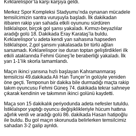
Kırklarelispor’la karşı karşıya geldi.
Merkez Spor Kompleksi Stadyumu’nda oynanan mücadele
temsilcimizin santra vuruşuyla başladı. İlk dakikadan
itibaren rakip yarı sahada etkili oyununu sürdüren
İstiklalspor, birçok gol şansı yakaladı. Kırmızı-beyazlılar
aradığı golü 18. Dakikada Eray Karataş’la buldu.
Kırklarelispor’u adeta kendi yarı sahasına hapseden
İstiklalspor, 2.gol şansını yakalasada bir türlü ağları
sarsamadı. Kırklarelispor ise duran toptan geliştirdikleri ilk
etkili ataklarında Fehmi Güneş’le beraberliği yakaladı. İlk
yarı 1-1’lik skorla tamamlandı.
Maçın ikinci yarısına hızlı başlayan Kahramanmaraş
temsilcisi 49.dakikada Ali Han Tunçer’in golüyle yeniden
öne geçti. Temponun bir dakika bile durmadığı maçta rakip
takım oyuncusu Fehmi Güneş 74. dakikada tekrar sahneye
çıkarak kendinin ve takımının ikinci golünü kaydetti.
Maça son 15 dakikalık periyodunda adeta nefesler tutuldu.
İstiklalspor yaptığı oyuncu değişiklikleriyle hücum hattına
ağırlık verdi ve aradığı golü 86. dakikada Hasan hatipoğlu
ile buldu. Bu gol maçın skorunuda belirlerken temsilcimiz
sahadan 3-2 galip ayrıldı.