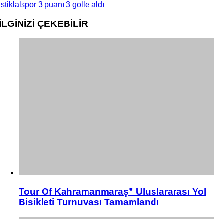
İstiklalspor 3 puanı 3 golle aldı
İLGİNİZİ
ÇEKEBİLİR
Tour Of Kahramanmaraş” Uluslararası Yol
Bisikleti Turnuvası Tamamlandı