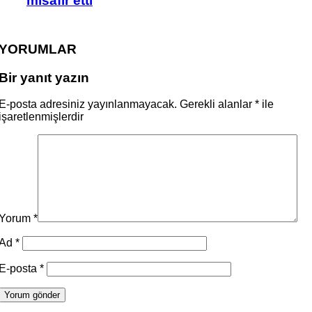
misafir etti
YORUMLAR
Bir yanıt yazın
E-posta adresiniz yayınlanmayacak.
Gerekli alanlar
*
ile
işaretlenmişlerdir
Yorum
*
Ad
*
E-posta
*