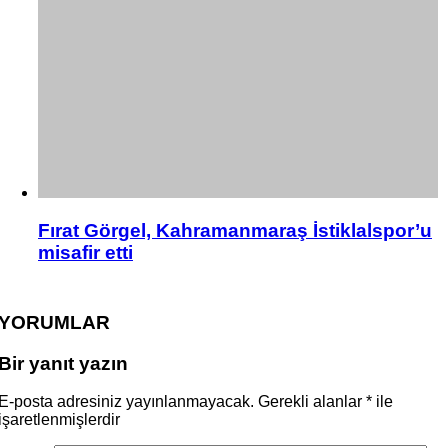
Fırat Görgel, Kahramanmaraş İstiklalspor’u
misafir etti
YORUMLAR
Bir yanıt yazın
E-posta adresiniz yayınlanmayacak.
Gerekli alanlar
*
ile
işaretlenmişlerdir