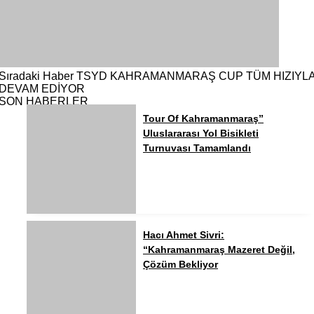
Sıradaki Haber
TSYD KAHRAMANMARAŞ CUP TÜM HIZIYL
DEVAM EDİYOR
SON HABERLER
Tour Of Kahramanmaraş”
Uluslararası Yol Bisikleti
Turnuvası Tamamlandı
Hacı Ahmet Sivri:
“Kahramanmaraş Mazeret Değil,
Çözüm Bekliyor