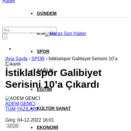
Haber
GÜNDEM
3. SAYFA
SPOR
Ana Sayfa
›
SPOR
›
İstiklalspor Galibiyet Serisini 10’a
Çıkardı
İstiklalspor Galibiyet
SAĞLIK
Serisini 10’a Çıkardı
EĞİTİM
ADEM GEMCİ
KÜLTÜR SANAT
TÜM YAZILARI
Giriş: 04-12-2022 16:01
SPOR
EKONOMİ