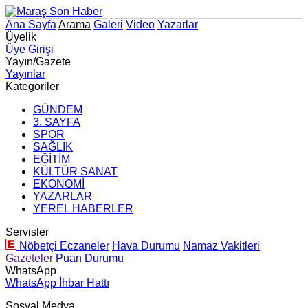
Ana Sayfa
Arama
Galeri
Video
Yazarlar
Üyelik
Üye Girişi
Yayın/Gazete
Yayınlar
Kategoriler
GÜNDEM
3. SAYFA
SPOR
SAĞLIK
EĞİTİM
KÜLTÜR SANAT
EKONOMİ
YAZARLAR
YEREL HABERLER
Servisler
Nöbetçi Eczaneler
Hava Durumu
Namaz Vakitleri
Gazeteler
Puan Durumu
WhatsApp
WhatsApp İhbar Hattı
Sosyal Medya