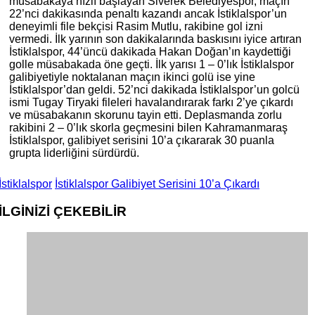
müsabakaya hızlı başlayan Siverek Belediyespor, maçın
22’nci dakikasında penaltı kazandı ancak İstiklalspor’un
deneyimli file bekçisi Rasim Mutlu, rakibine gol izni
vermedi. İlk yarının son dakikalarında baskısını iyice artıran
İstiklalspor, 44’üncü dakikada Hakan Doğan’ın kaydettiği
golle müsabakada öne geçti. İlk yarısı 1 – 0’lık İstiklalspor
galibiyetiyle noktalanan maçın ikinci golü ise yine
İstiklalspor’dan geldi. 52’nci dakikada İstiklalspor’un golcü
ismi Tugay Tiryaki fileleri havalandırarak farkı 2’ye çıkardı
ve müsabakanın skorunu tayin etti. Deplasmanda zorlu
rakibini 2 – 0’lık skorla geçmesini bilen Kahramanmaraş
İstiklalspor, galibiyet serisini 10’a çıkararak 30 puanla
grupta liderliğini sürdürdü.
İstiklalspor
İstiklalspor Galibiyet Serisini 10’a Çıkardı
İLGİNİZİ
ÇEKEBİLİR