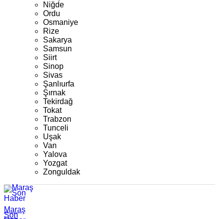
Niğde
Ordu
Osmaniye
Rize
Sakarya
Samsun
Siirt
Sinop
Sivas
Şanlıurfa
Şırnak
Tekirdağ
Tokat
Trabzon
Tunceli
Uşak
Van
Yalova
Yozgat
Zonguldak
Maraş
Son