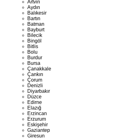
Artvin
Aydın
Balıkesir
Bartın
Batman
Bayburt
Bilecik
Bingöl
Bitlis
Bolu
Burdur
Bursa
Çanakkale
Çankırı
Çorum
Denizli
Diyarbakır
Düzce
Edirne
Elazığ
Erzincan
Erzurum
Eskişehir
Gaziantep
Giresun