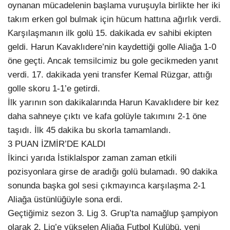
oynanan mücadelenin başlama vuruşuyla birlikte her iki
takım erken gol bulmak için hücum hattına ağırlık verdi.
Karşılaşmanın ilk golü 15. dakikada ev sahibi ekipten
geldi. Harun Kavaklıdere’nin kaydettiği golle Aliağa 1-0
öne geçti. Ancak temsilcimiz bu gole gecikmeden yanıt
verdi. 17. dakikada yeni transfer Kemal Rüzgar, attığı
golle skoru 1-1’e getirdi.
İlk yarının son dakikalarında Harun Kavaklıdere bir kez
daha sahneye çıktı ve kafa golüyle takımını 2-1 öne
taşıdı. İlk 45 dakika bu skorla tamamlandı.
3 PUAN İZMİR’DE KALDI
İkinci yarıda İstiklalspor zaman zaman etkili
pozisyonlara girse de aradığı golü bulamadı. 90 dakika
sonunda başka gol sesi çıkmayınca karşılaşma 2-1
Aliağa üstünlüğüyle sona erdi.
Geçtiğimiz sezon 3. Lig 3. Grup’ta namağlup şampiyon
olarak 2. Lig’e yükselen Aliağa Futbol Kulübü, yeni