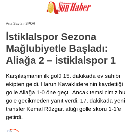
Ana Sayfa
›
SPOR
GALERİ
VİDEO
YAZARLAR
İstiklalspor Sezona
Mağlubiyetle Başladı:
GÜNDEM
Aliağa 2 – İstiklalspor 1
3. SAYFA
SPOR
Karşılaşmanın ilk golü 15. dakikada ev sahibi
ekipten geldi. Harun Kavaklıdere’nin kaydettiği
SAĞLIK
golle Aliağa 1-0 öne geçti. Ancak temsilcimiz bu
EĞİTİM
gole gecikmeden yanıt verdi. 17. dakikada yeni
KÜLTÜR SANAT
transfer Kemal Rüzgar, attığı golle skoru 1-1’e
getirdi.
EKONOMİ
YAZARLAR