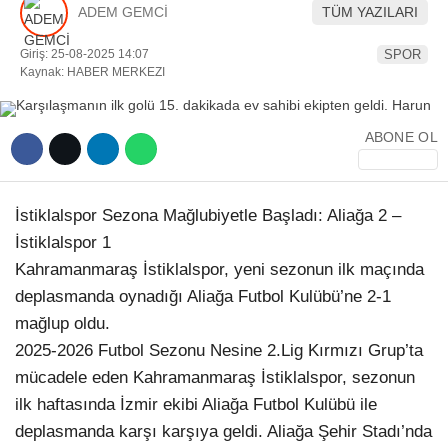
ADEM GEMCİ
TÜM YAZILARI
YEREL HABERLER
Giriş: 25-08-2025 14:07
SPOR
Kaynak: HABER MERKEZI
ABONE OL
WhatsApp İhbar Hattı
İstiklalspor Sezona Mağlubiyetle Başladı: Aliağa 2 –
İstiklalspor 1
Facebook
Kahramanmaraş İstiklalspor, yeni sezonun ilk maçında
deplasmanda oynadığı Aliağa Futbol Kulübü’ne 2-1
mağlup oldu.
2025-2026 Futbol Sezonu Nesine 2.Lig Kırmızı Grup’ta
Instagram
mücadele eden Kahramanmaraş İstiklalspor, sezonun
ilk haftasında İzmir ekibi Aliağa Futbol Kulübü ile
Youtube
deplasmanda karşı karşıya geldi. Aliağa Şehir Stadı’nda