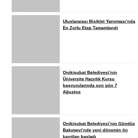
Uluslararası Bisiklet Yarışması’nda
En Zorlu Etap Tamamlandı
Onikişubat Belediyesi’nin
Üniversite Hazırlık Kursu
başvurularında son gün 7
Ağustos
Onikişubat Belediyesi’nin Gündüz
Bakımevi’nde yeni dönemin ön
kayıtları başladı