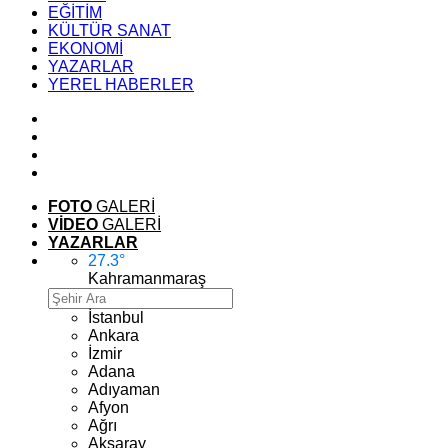
EĞİTİM
KÜLTÜR SANAT
EKONOMİ
YAZARLAR
YEREL HABERLER
FOTO
GALERİ
VİDEO
GALERİ
YAZARLAR
27.3
°
Kahramanmaraş
İstanbul
Ankara
İzmir
Adana
Adıyaman
Afyon
Ağrı
Aksaray