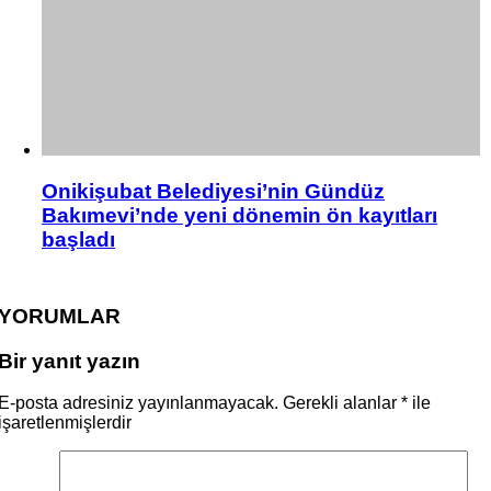
Onikişubat Belediyesi’nin Gündüz
Bakımevi’nde yeni dönemin ön kayıtları
başladı
YORUMLAR
Bir yanıt yazın
E-posta adresiniz yayınlanmayacak.
Gerekli alanlar
*
ile
işaretlenmişlerdir