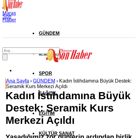
Maraş
Son
Haber
GÜNDEM
3. SAYFA
SPOR
Ana Sayfa
›
GÜNDEM
›
Kadın İstihdamına Büyük Destek:
Seramik Kurs Merkezi Açıldı
Kadın İstihdamına Büyük
SAĞLIK
Destek: Seramik Kurs
EĞİTİM
Merkezi Açıldı
KÜLTÜR SANAT
Yaşadığımız zor günlerin ardından birlik