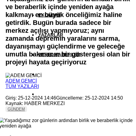
ve beraberlik içinde yeniden ayağa
kalkmayı en büyük önceliğimiz haline
EKONOMİ
getirdik. Bugün burada sadece bir
merkez açılışı yapmıyoruz; aynı
YAZARLAR
zamanda depremin yaralarını sarma,
dayanışmayı güçlendirme ve geleceğe
umutla bakmanın bir göstergesi olan bir
YEREL HABERLER
projeyi hayata geçiriyoruz
ADEM GEMCİ
TÜM YAZILARI
Giriş: 25-12-2024 14:46
Güncelleme: 25-12-2024 14:50
Kaynak: HABER MERKEZI
GÜNDEM