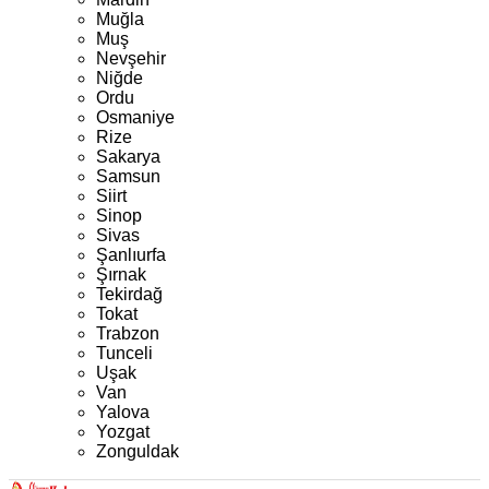
Muğla
Muş
Nevşehir
Niğde
Ordu
Osmaniye
Rize
Sakarya
Samsun
Siirt
Sinop
Sivas
Şanlıurfa
Şırnak
Tekirdağ
Tokat
Trabzon
Tunceli
Uşak
Van
Yalova
Yozgat
Zonguldak