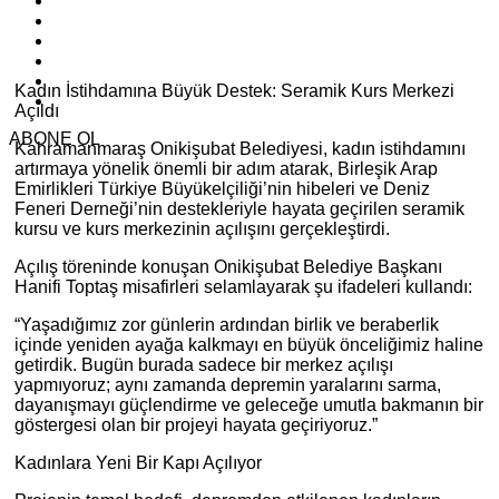
Kadın İstihdamına Büyük Destek: Seramik Kurs Merkezi
Açıldı
ABONE OL
Kahramanmaraş Onikişubat Belediyesi, kadın istihdamını
artırmaya yönelik önemli bir adım atarak, Birleşik Arap
Emirlikleri Türkiye Büyükelçiliği’nin hibeleri ve Deniz
Feneri Derneği’nin destekleriyle hayata geçirilen seramik
kursu ve kurs merkezinin açılışını gerçekleştirdi.
Açılış töreninde konuşan Onikişubat Belediye Başkanı
Hanifi Toptaş misafirleri selamlayarak şu ifadeleri kullandı:
“Yaşadığımız zor günlerin ardından birlik ve beraberlik
içinde yeniden ayağa kalkmayı en büyük önceliğimiz haline
getirdik. Bugün burada sadece bir merkez açılışı
yapmıyoruz; aynı zamanda depremin yaralarını sarma,
dayanışmayı güçlendirme ve geleceğe umutla bakmanın bir
göstergesi olan bir projeyi hayata geçiriyoruz.”
Kadınlara Yeni Bir Kapı Açılıyor