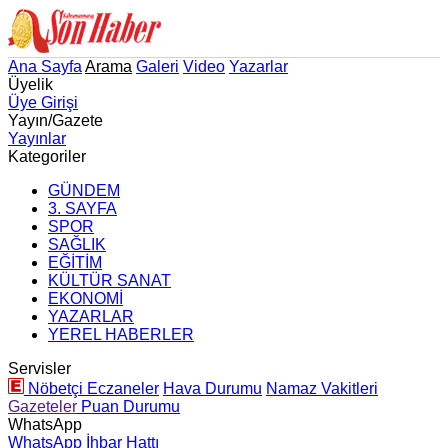
Ana Sayfa
Arama
Galeri
Video
Yazarlar
Üyelik
Üye Girişi
Yayın/Gazete
Yayınlar
Kategoriler
GÜNDEM
3. SAYFA
SPOR
SAĞLIK
EĞİTİM
KÜLTÜR SANAT
EKONOMİ
YAZARLAR
YEREL HABERLER
Servisler
Nöbetçi Eczaneler
Hava Durumu
Namaz Vakitleri
Gazeteler
Puan Durumu
WhatsApp
WhatsApp İhbar Hattı