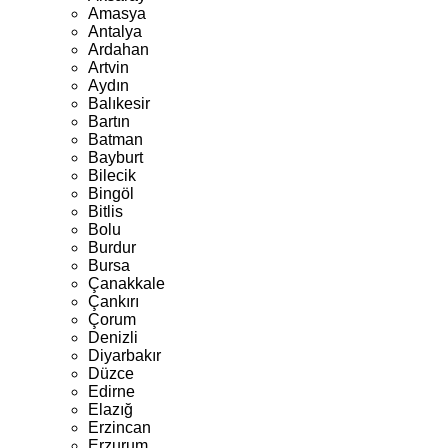
Amasya
Antalya
Ardahan
Artvin
Aydın
Balıkesir
Bartın
Batman
Bayburt
Bilecik
Bingöl
Bitlis
Bolu
Burdur
Bursa
Çanakkale
Çankırı
Çorum
Denizli
Diyarbakır
Düzce
Edirne
Elazığ
Erzincan
Erzurum