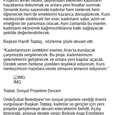
Projenin temel hedefi, depremden etkilenen kadınların
hayatlarına dokunmak ve onlara yeni fırsatlar sunmak.
Seramik kursu sayesinde kadınlar hem üretecek hem
öğrenecek hem de emeklerini kazanca dönüştürecek. Kurs
merkezinde üretilecek her eser, kadınların sabır, azim ve
emeğinin bir yansıması olacak. Aynı zamanda bu eserler,
kadınların ekonomik bağımsızlıklarına katkı sağlayacak
şekilde değerlendirilecek.
Başkan Hanifi Toptaş , sözlerine şöyle devam etti:
“Kadınlarımızın ürettikleri eserler, Aras’ta kurulacak
çarşımızda sergilenecek. Bu proje, kadınlarımızın
yeteneklerini geliştirecek ve onlara yeni kapılar açacak.
Destek veren herkese yürekten teşekkür ediyorum. Kurs
merkezimizin hayırlara vesile olmasını temenni ediyorum.”
IMG
Toptal; Sosyal Projelere Devam
OnikiŞubat Belediyesi’nin sosyal projelere verdiği önemi
vurgulayan Başkan Toptaş, kadınlar ve gençler için yeni
projeler geliştirmeye devam edeceklerini belirtti. Açılış
töreninde, projeye destek veren Birleşik Arap Emirlikleri