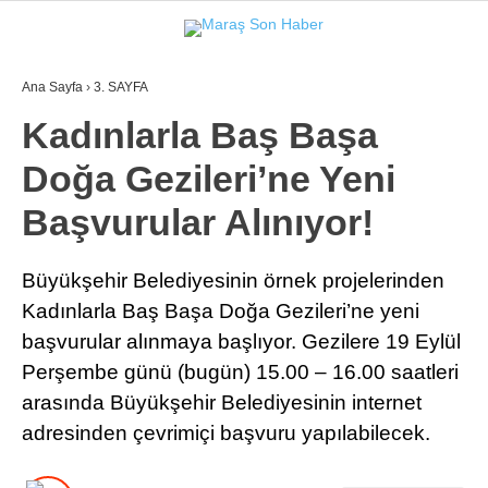
Ana Sayfa
›
3. SAYFA
GALERİ
VİDEO
YAZARLAR
Kadınlarla Baş Başa
Doğa Gezileri’ne Yeni
GÜNDEM
Başvurular Alınıyor!
3. SAYFA
SPOR
Büyükşehir Belediyesinin örnek projelerinden
Kadınlarla Baş Başa Doğa Gezileri’ne yeni
SAĞLIK
başvurular alınmaya başlıyor. Gezilere 19 Eylül
EĞİTİM
Perşembe günü (bugün) 15.00 – 16.00 saatleri
KÜLTÜR SANAT
arasında Büyükşehir Belediyesinin internet
adresinden çevrimiçi başvuru yapılabilecek.
EKONOMİ
YAZARLAR