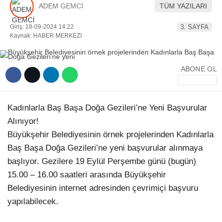
ADEM GEMCİ
TÜM YAZILARI
YEREL HABERLER
Giriş: 19-09-2024 14:22
3. SAYFA
Kaynak: HABER MERKEZI
ABONE OL
WhatsApp İhbar Hattı
Kadınlarla Baş Başa Doğa Gezileri’ne Yeni Başvurular
Alınıyor!
Facebook
Büyükşehir Belediyesinin örnek projelerinden Kadınlarla
Baş Başa Doğa Gezileri’ne yeni başvurular alınmaya
başlıyor. Gezilere 19 Eylül Perşembe günü (bugün)
15.00 – 16.00 saatleri arasında Büyükşehir
Instagram
Belediyesinin internet adresinden çevrimiçi başvuru
yapılabilecek.
Youtube