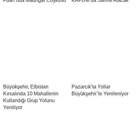
Fuarı’nda Madrigal Coşkusu
KAFUM’da Sahne Alacak
Büyükşehir, Elbistan
Pazarcık’ta Yollar
Kırsalında 10 Mahallenin
Büyükşehir’le Yenileniyor
Kullandığı Grup Yolunu
Yeniliyor