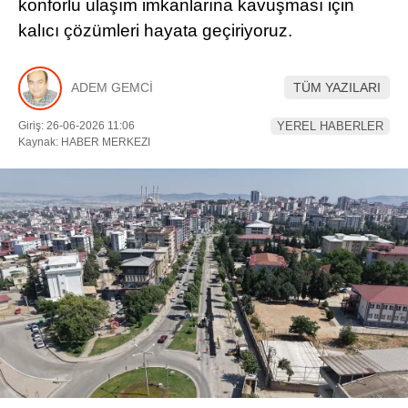
konforlu ulaşım imkanlarına kavuşması için
kalıcı çözümleri hayata geçiriyoruz.
YEREL HABERLER
ADEM GEMCİ
TÜM YAZILARI
Giriş: 26-06-2026 11:06
YEREL HABERLER
Kaynak: HABER MERKEZI
WhatsApp İhbar Hattı
Facebook
Instagram
Youtube