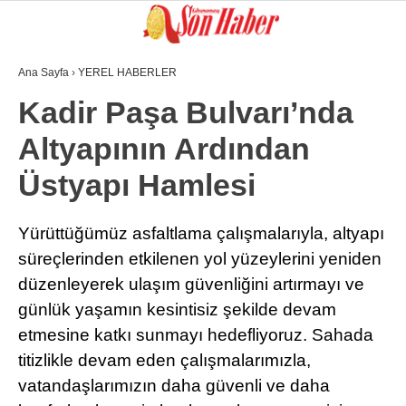
Ana Sayfa
›
YEREL HABERLER
GALERİ
VİDEO
YAZARLAR
Kadir Paşa Bulvarı’nda
Altyapının Ardından
GÜNDEM
Üstyapı Hamlesi
3. SAYFA
SPOR
Yürüttüğümüz asfaltlama çalışmalarıyla, altyapı
süreçlerinden etkilenen yol yüzeylerini yeniden
SAĞLIK
düzenleyerek ulaşım güvenliğini artırmayı ve
EĞİTİM
günlük yaşamın kesintisiz şekilde devam
KÜLTÜR SANAT
etmesine katkı sunmayı hedefliyoruz. Sahada
titizlikle devam eden çalışmalarımızla,
EKONOMİ
vatandaşlarımızın daha güvenli ve daha
YAZARLAR