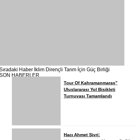
Sıradaki Haber
İklim Dirençli Tarım İçin Güç Birliği
SON HABERLER
Tour Of Kahramanmaraş”
Uluslararası Yol Bisikleti
Turnuvası Tamamlandı
Hacı Ahmet Sivri: