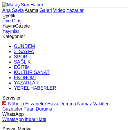
Ana Sayfa
Arama
Galeri
Video
Yazarlar
Üyelik
Üye Girişi
Yayın/Gazete
Yayınlar
Kategoriler
GÜNDEM
3. SAYFA
SPOR
SAĞLIK
EĞİTİM
KÜLTÜR SANAT
EKONOMİ
YAZARLAR
YEREL HABERLER
Servisler
Nöbetçi Eczaneler
Hava Durumu
Namaz Vakitleri
Gazeteler
Puan Durumu
WhatsApp
WhatsApp İhbar Hattı
Sosyal Medya