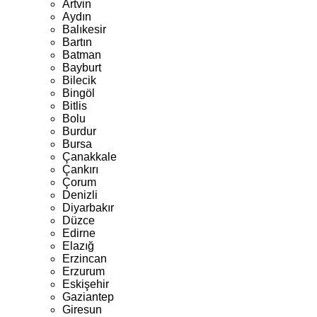
Artvin
Aydın
Balıkesir
Bartın
Batman
Bayburt
Bilecik
Bingöl
Bitlis
Bolu
Burdur
Bursa
Çanakkale
Çankırı
Çorum
Denizli
Diyarbakır
Düzce
Edirne
Elazığ
Erzincan
Erzurum
Eskişehir
Gaziantep
Giresun