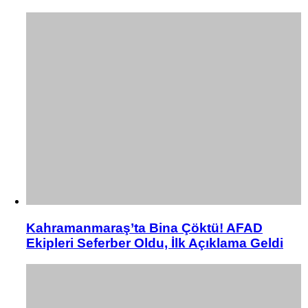
Kahramanmaraş’ta Bina Çöktü! AFAD
Ekipleri Seferber Oldu, İlk Açıklama Geldi