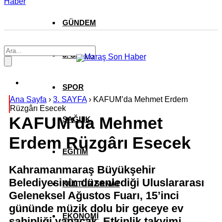
Haber
GÜNDEM
3. SAYFA
SPOR
Ana Sayfa
›
3. SAYFA
›
KAFUM’da Mehmet Erdem
Rüzgârı Esecek
KAFUM’da Mehmet
SAĞLIK
Erdem Rüzgârı Esecek
EĞİTİM
Kahramanmaraş Büyükşehir
Belediyesinin düzenlediği Uluslararası
KÜLTÜR SANAT
Geleneksel Ağustos Fuarı, 15’inci
gününde müzik dolu bir geceye ev
EKONOMİ
sahipliği yapacak. Etkinlik takvimi