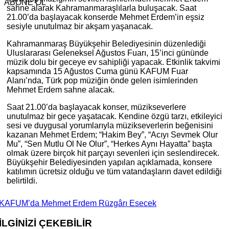
ABONE OL
sahne alarak Kahramanmaraşlılarla buluşacak. Saat
21.00’da başlayacak konserde Mehmet Erdem’in eşsiz
sesiyle unutulmaz bir akşam yaşanacak.
Kahramanmaraş Büyükşehir Belediyesinin düzenlediği
Uluslararası Geleneksel Ağustos Fuarı, 15’inci gününde
müzik dolu bir geceye ev sahipliği yapacak. Etkinlik takvimi
kapsamında 15 Ağustos Cuma günü KAFUM Fuar
Alanı’nda, Türk pop müziğin önde gelen isimlerinden
Mehmet Erdem sahne alacak.
Saat 21.00’da başlayacak konser, müzikseverlere
unutulmaz bir gece yaşatacak. Kendine özgü tarzı, etkileyici
sesi ve duygusal yorumlarıyla müzikseverlerin beğenisini
kazanan Mehmet Erdem; “Hakim Bey”, “Acıyı Sevmek Olur
Mu”, “Sen Mutlu Ol Ne Olur”, “Herkes Aynı Hayatta” başta
olmak üzere birçok hit parçayı sevenleri için seslendirecek.
Büyükşehir Belediyesinden yapılan açıklamada, konsere
katılımın ücretsiz olduğu ve tüm vatandaşların davet edildiği
belirtildi.
KAFUM’da Mehmet Erdem Rüzgârı Esecek
İLGİNİZİ
ÇEKEBİLİR