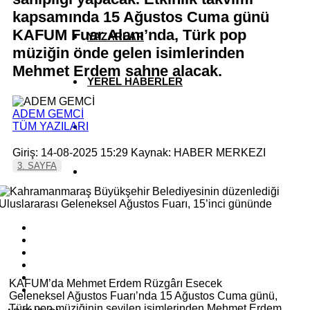
kapsamında 15 Ağustos Cuma günü
KAFUM Fuar Alanı’nda, Türk pop
YAZARLAR
müziğin önde gelen isimlerinden
Mehmet Erdem sahne alacak.
YEREL HABERLER
ADEM GEMCİ
TÜM YAZILARI
Giriş: 14-08-2025 15:29
Kaynak: HABER MERKEZI
3. SAYFA
KAFUM’da Mehmet Erdem Rüzgârı Esecek
Geleneksel Ağustos Fuarı’nda 15 Ağustos Cuma günü,
Türk pop müziğinin sevilen isimlerinden Mehmet Erdem