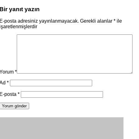
Bir yanıt yazın
E-posta adresiniz yayınlanmayacak.
Gerekli alanlar
*
ile
işaretlenmişlerdir
Yorum
*
Ad
*
E-posta
*