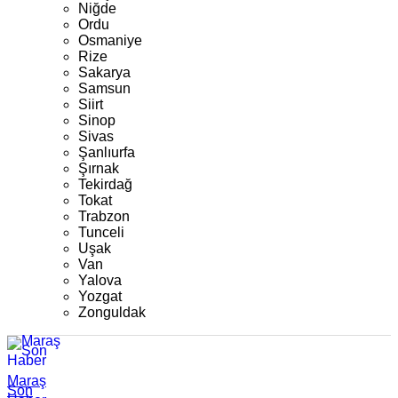
Niğde
Ordu
Osmaniye
Rize
Sakarya
Samsun
Siirt
Sinop
Sivas
Şanlıurfa
Şırnak
Tekirdağ
Tokat
Trabzon
Tunceli
Uşak
Van
Yalova
Yozgat
Zonguldak
Maraş
Son