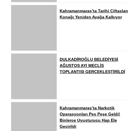
Kahramanmaraş’ta Tarihi Çiftaslan
Konağı Yeniden Ayağa Kalkıyor
DULKADİROĞLU BELEDİYESİ
AĞUSTOS AYI MECLİS
TOPLANTISI GERÇEKLEŞTİRİLDİ
Kahramanmaraş’ta Narkotik
Operasyonları Peş Peşe Geldi!
Binlerce Uyuşturucu Hap Ele
Geçirildi