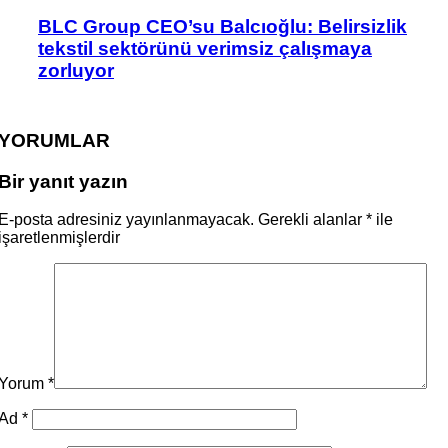
BLC Group CEO’su Balcıoğlu: Belirsizlik
tekstil sektörünü verimsiz çalışmaya
zorluyor
YORUMLAR
Bir yanıt yazın
E-posta adresiniz yayınlanmayacak.
Gerekli alanlar
*
ile
işaretlenmişlerdir
Yorum
*
Ad
*