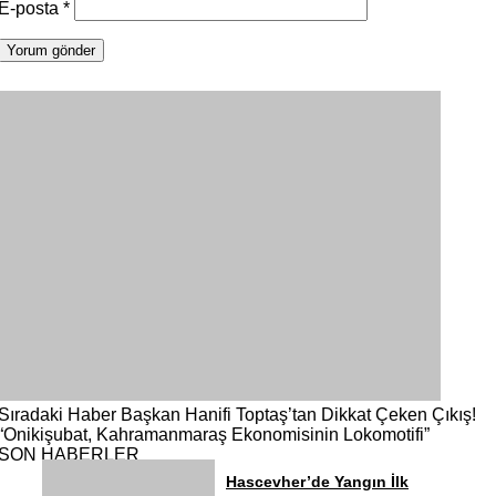
E-posta
*
Sıradaki Haber
Başkan Hanifi Toptaş’tan Dikkat Çeken Çıkış!
“Onikişubat, Kahramanmaraş Ekonomisinin Lokomotifi”
SON HABERLER
Hascevher’de Yangın İlk