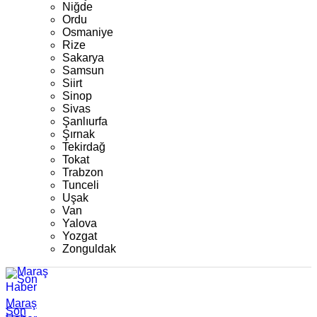
Niğde
Ordu
Osmaniye
Rize
Sakarya
Samsun
Siirt
Sinop
Sivas
Şanlıurfa
Şırnak
Tekirdağ
Tokat
Trabzon
Tunceli
Uşak
Van
Yalova
Yozgat
Zonguldak
Maraş
Son