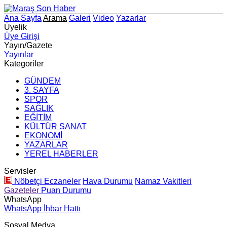
Ana Sayfa
Arama
Galeri
Video
Yazarlar
Üyelik
Üye Girişi
Yayın/Gazete
Yayınlar
Kategoriler
GÜNDEM
3. SAYFA
SPOR
SAĞLIK
EĞİTİM
KÜLTÜR SANAT
EKONOMİ
YAZARLAR
YEREL HABERLER
Servisler
Nöbetçi Eczaneler
Hava Durumu
Namaz Vakitleri
Gazeteler
Puan Durumu
WhatsApp
WhatsApp İhbar Hattı
Sosyal Medya