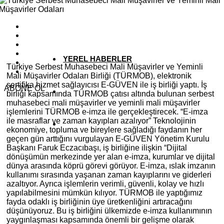
YAZARLAR
YEREL HABERLER
Türkiye Serbest Muhasebeci Mali Müşavirler ve Yeminli
Mali Müşavirler Odaları Birliği (TÜRMOB), elektronik
sertifika hizmet sağlayıcısı E-GÜVEN ile iş birliği yaptı. İş
ABONE OL
birliği kapsamında TÜRMOB çatısı altında bulunan serbest
muhasebeci mali müşavirler ve yeminli mali müşavirler
işlemlerini TÜRMOB e-imza ile gerçekleştirecek. “E-imza
ile masraflar ve zaman kayıpları azalıyor” Teknolojinin
ekonomiye, topluma ve bireylere sağladığı faydanın her
geçen gün arttığını vurgulayan E-GÜVEN Yönetim Kurulu
Başkanı Faruk Eczacıbaşı, iş birliğine ilişkin “Dijital
dönüşümün merkezinde yer alan e-imza, kurumlar ve dijital
dünya arasında köprü görevi görüyor. E-imza, ıslak imzanın
kullanımı sırasında yaşanan zaman kayıplarını ve giderleri
azaltıyor. Ayrıca işlemlerin verimli, güvenli, kolay ve hızlı
yapılabilmesini mümkün kılıyor. TÜRMOB ile yaptığımız
fayda odaklı iş birliğinin üye üretkenliğini artıracağını
düşünüyoruz. Bu iş birliğini ülkemizde e-imza kullanımının
yaygınlaşması kapsamında önemli bir gelişme olarak