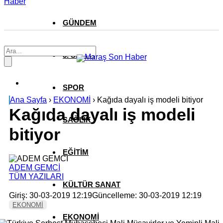
Haber
GÜNDEM
3. SAYFA
SPOR
Ana Sayfa
›
EKONOMİ
›
Kağıda dayalı iş modeli bitiyor
Kağıda dayalı iş modeli
SAĞLIK
bitiyor
EĞİTİM
ADEM GEMCİ
TÜM YAZILARI
KÜLTÜR SANAT
Giriş: 30-03-2019 12:19
Güncelleme: 30-03-2019 12:19
EKONOMİ
EKONOMİ