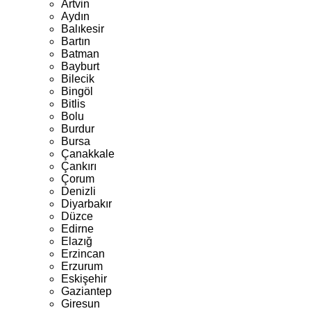
Artvin
Aydın
Balıkesir
Bartın
Batman
Bayburt
Bilecik
Bingöl
Bitlis
Bolu
Burdur
Bursa
Çanakkale
Çankırı
Çorum
Denizli
Diyarbakır
Düzce
Edirne
Elazığ
Erzincan
Erzurum
Eskişehir
Gaziantep
Giresun