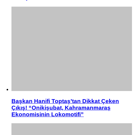
Başkan Hanifi Toptaş’tan Dikkat Çeken
Çıkış! “Onikişubat, Kahramanmaraş
Ekonomisinin Lokomotifi”