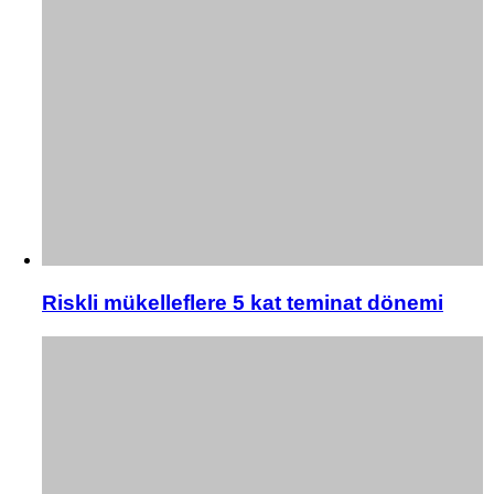
Riskli mükelleflere 5 kat teminat dönemi