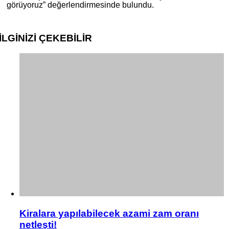
görüyoruz” değerlendirmesinde bulundu.
İLGİNİZİ
ÇEKEBİLİR
Kiralara yapılabilecek azami zam oranı
netleşti!