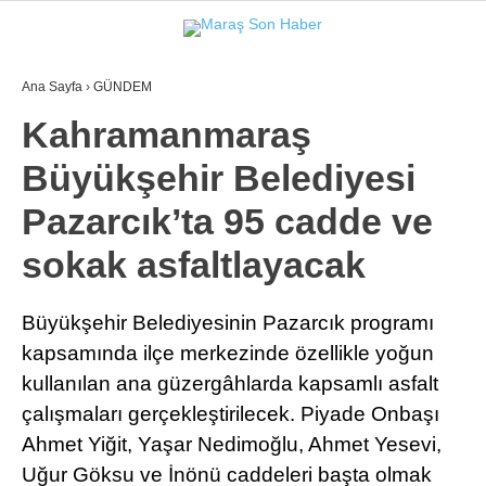
Ana Sayfa
›
GÜNDEM
GALERİ
VİDEO
YAZARLAR
Kahramanmaraş
Büyükşehir Belediyesi
GÜNDEM
Pazarcık’ta 95 cadde ve
3. SAYFA
sokak asfaltlayacak
SPOR
SAĞLIK
Büyükşehir Belediyesinin Pazarcık programı
kapsamında ilçe merkezinde özellikle yoğun
EĞİTİM
kullanılan ana güzergâhlarda kapsamlı asfalt
KÜLTÜR SANAT
çalışmaları gerçekleştirilecek. Piyade Onbaşı
EKONOMİ
Ahmet Yiğit, Yaşar Nedimoğlu, Ahmet Yesevi,
Uğur Göksu ve İnönü caddeleri başta olmak
YAZARLAR