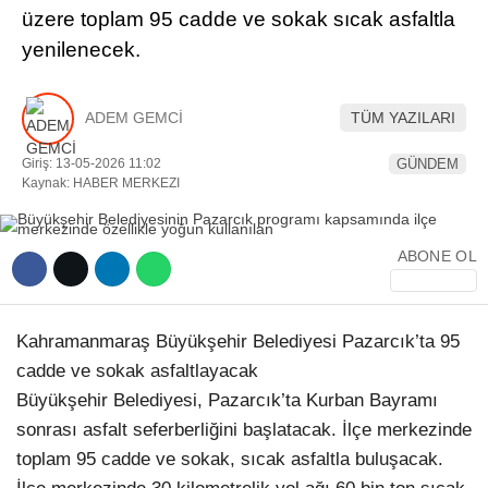
üzere toplam 95 cadde ve sokak sıcak asfaltla
YEREL HABERLER
yenilenecek.
ADEM GEMCİ
TÜM YAZILARI
Giriş: 13-05-2026 11:02
GÜNDEM
WhatsApp İhbar Hattı
Kaynak: HABER MERKEZI
ABONE OL
Facebook
Kahramanmaraş Büyükşehir Belediyesi Pazarcık’ta 95
cadde ve sokak asfaltlayacak
Instagram
Büyükşehir Belediyesi, Pazarcık’ta Kurban Bayramı
sonrası asfalt seferberliğini başlatacak. İlçe merkezinde
Youtube
toplam 95 cadde ve sokak, sıcak asfaltla buluşacak.