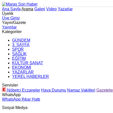
Ana Sayfa
Arama
Galeri
Video
Yazarlar
Üyelik
Üye Girişi
Yayın/Gazete
Yayınlar
Kategoriler
GÜNDEM
3. SAYFA
SPOR
SAĞLIK
EĞİTİM
KÜLTÜR SANAT
EKONOMİ
YAZARLAR
YEREL HABERLER
Servisler
Nöbetçi Eczaneler
Hava Durumu
Namaz Vakitleri
Gazetele
WhatsApp
WhatsApp İhbar Hattı
Sosyal Medya