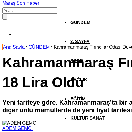
Maraş Son Haber
GÜNDEM
3. SAYFA
Ana Sayfa
›
GÜNDEM
›
Kahramanmaraş Fırıncılar Odası Duyu
Kahramanmaraş Fırı
SPOR
18 Lira Oldu
SAĞLIK
EĞİTİM
Yeni tarifeye göre, Kahramanmaraş’ta bir ad
diğer unlu mamullerde de yeni fiyat tarife
KÜLTÜR SANAT
ADEM GEMCİ