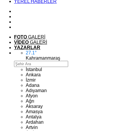
YEREL HABERLER
FOTO
GALERİ
VİDEO
GALERİ
YAZARLAR
27.1
°
Kahramanmaraş
İstanbul
Ankara
İzmir
Adana
Adıyaman
Afyon
Ağrı
Aksaray
Amasya
Antalya
Ardahan
Artvin