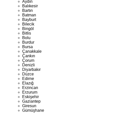
Aydın
Balıkesir
Bartın
Batman
Bayburt
Bilecik
Bingöl
Bitlis
Bolu
Burdur
Bursa
Çanakkale
Çankırı
Çorum
Denizli
Diyarbakır
Düzce
Edirne
Elazığ
Erzincan
Erzurum
Eskişehir
Gaziantep
Giresun
Gümüşhane