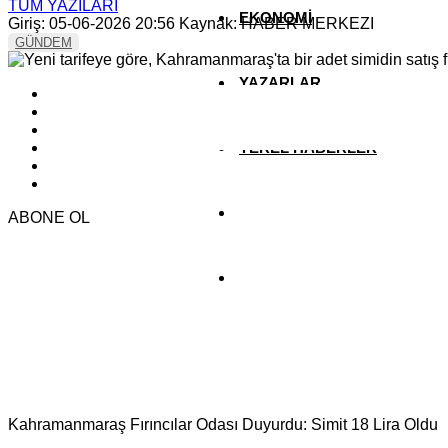
TÜM YAZILARI
EKONOMİ
Giriş: 05-06-2026 20:56
Kaynak: HABER MERKEZI
GÜNDEM
YAZARLAR
YEREL HABERLER
ABONE OL
Kahramanmaraş Fırıncılar Odası Duyurdu: Simit 18 Lira Oldu