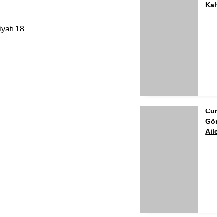
Kah
Cum
Gör
Ail