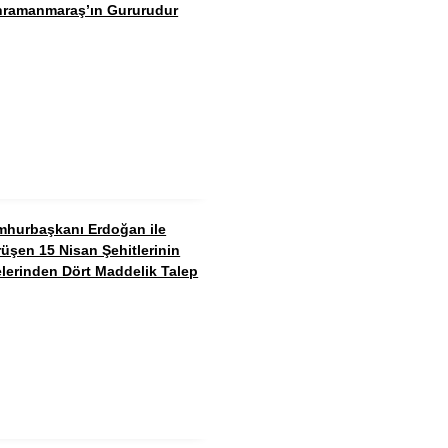
ramanmaraş’ın Gururudur
hurbaşkanı Erdoğan ile
üşen 15 Nisan Şehitlerinin
elerinden Dört Maddelik Talep