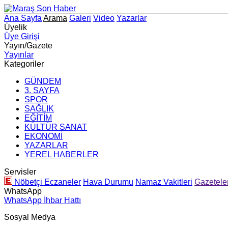
Ana Sayfa
Arama
Galeri
Video
Yazarlar
Üyelik
Üye Girişi
Yayın/Gazete
Yayınlar
Kategoriler
GÜNDEM
3. SAYFA
SPOR
SAĞLIK
EĞİTİM
KÜLTÜR SANAT
EKONOMİ
YAZARLAR
YEREL HABERLER
Servisler
Nöbetçi Eczaneler
Hava Durumu
Namaz Vakitleri
Gazetele
WhatsApp
WhatsApp İhbar Hattı
Sosyal Medya