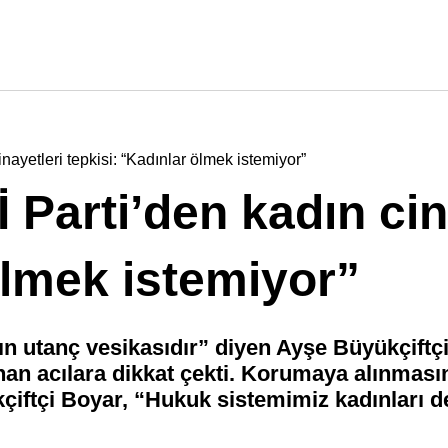
ayetleri tepkisi: “Kadınlar ölmek istemiyor”
Parti’den kadın cin
ölmek istemiyor”
rın utanç vesikasıdır” diyen Ayşe Büyükçiftç
anan acılara dikkat çekti. Korumaya alınmas
çiftçi Boyar, “Hukuk sistemimiz kadınları değ