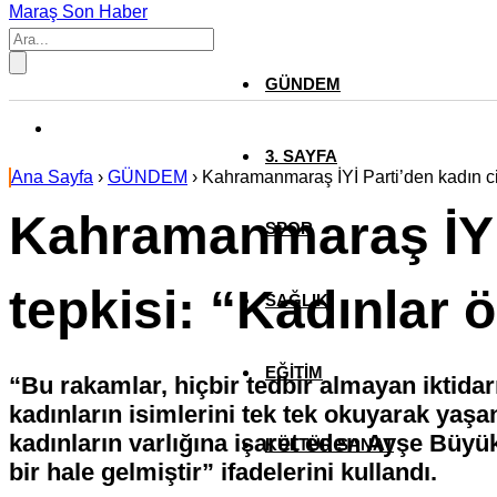
Maraş Son Haber
GÜNDEM
3. SAYFA
Ana Sayfa
›
GÜNDEM
›
Kahramanmaraş İYİ Parti’den kadın cin
Kahramanmaraş İYİ 
SPOR
tepkisi: “Kadınlar 
SAĞLIK
EĞİTİM
“Bu rakamlar, hiçbir tedbir almayan iktida
kadınların isimlerini tek tek okuyarak yaş
kadınların varlığına işaret eden Ayşe Büyük
KÜLTÜR SANAT
bir hale gelmiştir” ifadelerini kullandı.