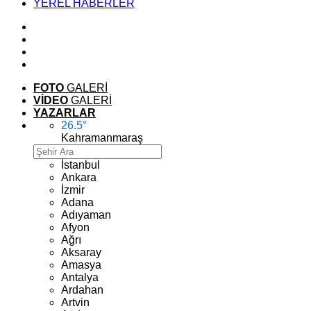
YEREL HABERLER
FOTO
GALERİ
VİDEO
GALERİ
YAZARLAR
26.5
°
Kahramanmaraş
İstanbul
Ankara
İzmir
Adana
Adıyaman
Afyon
Ağrı
Aksaray
Amasya
Antalya
Ardahan
Artvin