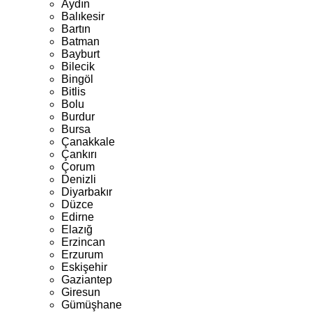
Aydın
Balıkesir
Bartın
Batman
Bayburt
Bilecik
Bingöl
Bitlis
Bolu
Burdur
Bursa
Çanakkale
Çankırı
Çorum
Denizli
Diyarbakır
Düzce
Edirne
Elazığ
Erzincan
Erzurum
Eskişehir
Gaziantep
Giresun
Gümüşhane