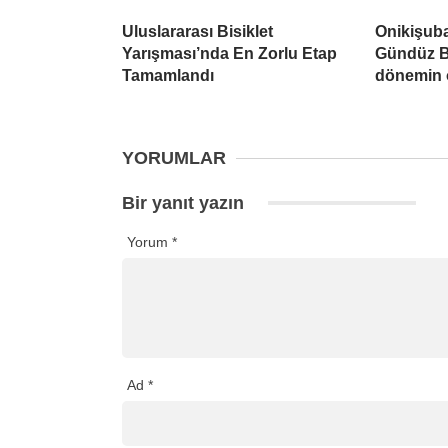
Uluslararası Bisiklet
Onikişuba
Yarışması’nda En Zorlu Etap
Gündüz B
Tamamlandı
dönemin ö
YORUMLAR
Bir yanıt yazın
Yorum
*
Ad
*