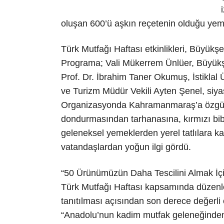
oluşan 600’ü aşkın reçetenin olduğu yeme
Türk Mutfağı Haftası etkinlikleri, Büyükşe
Programa; Vali Mükerrem Ünlüer, Büyükş
Prof. Dr. İbrahim Taner Okumuş, İstiklal Ü
ve Turizm Müdür Vekili Ayten Şenel, siyasi
Organizasyonda Kahramanmaraş’a özgü mutf
dondurmasından tarhanasına, kırmızı bib
geleneksel yemeklerden yerel tatlılara k
vatandaşlardan yoğun ilgi gördü.
“50 Ürünümüzün Daha Tescilini Almak İçi
Türk Mutfağı Haftası kapsamında düzenle
tanıtılması açısından son derece değerli
“Anadolu’nun kadim mutfak geleneğinden 