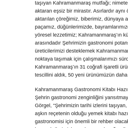
taşıyan Kahramanmaraş mutfağı; nimete sa
aktaran eşsiz bir mirastır. Asırlardır ay
aktarılan çöreğimiz, biberimiz, dünyaya
paçamız, düğünlerimizde, bayramlarımız
yöresel lezzetimiz; Kahramanmaraş’ın kü
arasındadır Şehrimizin gastronomi potans
üreticilerimizi desteklemek Kahramanmar
noktaya taşımak için çalışmalarımızı sü
Kahramanmaraş’ın 31 coğrafi işaretli ü
tescillini aldık, 50 yeni ürünümüzün daha 
Kahramanmaraş Gastronomi Kitabı Hazır
Şehrin gastronomi zenginliğini yansıtmay
Görgel, “Şehrimizin tarihi izlerini taşıy
aşkın reçetenin olduğu yemek kitabı haz
gastronomisi için önemli bir rehber olac