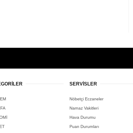
EGORİLER
SERVİSLER
DEM
Nöbetçi Eczaneler
YFA
Namaz Vakitleri
OMİ
Hava Durumu
ET
Puan Durumları