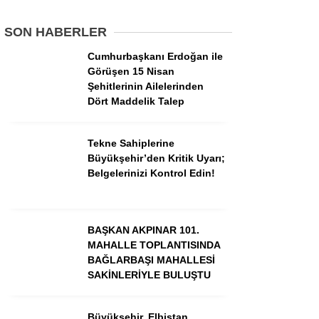
SON HABERLER
GÜNDEM
Cumhurbaşkanı Erdoğan ile
3. SAYFA
Görüşen 15 Nisan
Şehitlerinin Ailelerinden
SPOR
Dört Maddelik Talep
SAĞLIK
Tekne Sahiplerine
EĞİTİM
Büyükşehir’den Kritik Uyarı;
Belgelerinizi Kontrol Edin!
KÜLTÜR SANAT
EKONOMİ
BAŞKAN AKPINAR 101.
YAZARLAR
MAHALLE TOPLANTISINDA
BAĞLARBAŞI MAHALLESİ
YEREL HABERLER
SAKİNLERİYLE BULUŞTU
Büyükşehir, Elbistan