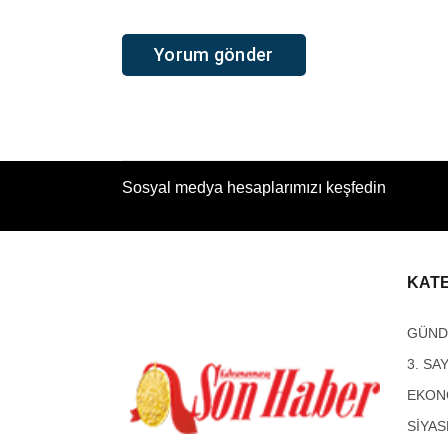
Sosyal medya hesaplarımızı keşfedin
KAT
GÜN
3. SA
EKON
SİYAS