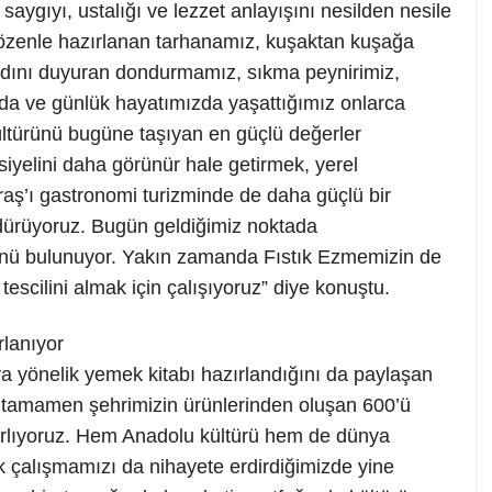
ygıyı, ustalığı ve lezzet anlayışını nesilden nesile
nı özenle hazırlanan tarhanamız, kuşaktan kuşağa
 adını duyuran dondurmamız, sıkma peynirimiz,
da ve günlük hayatımızda yaşattığımız onlarca
ltürünü bugüne taşıyan en güçlü değerler
iyelini daha görünür hale getirmek, yerel
aş’ı gastronomi turizminde de daha güçlü bir
rdürüyoruz. Bugün geldiğimiz noktada
rünü bulunuyor. Yakın zamanda Fıstık Ezmemizin de
tescilini almak için çalışıyoruz” diye konuştu.
lanıyor
a yönelik yemek kitabı hazırlandığını da paylaşan
an, tamamen şehrimizin ürünlerinden oluşan 600’ü
ırlıyoruz. Hem Anadolu kültürü hem de dünya
ak çalışmamızı da nihayete erdirdiğimizde yine