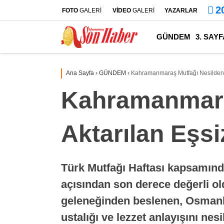
2
FOTO
GALERİ
VİDEO
GALERİ
YAZARLAR
GÜNDEM
3. SAYF
Ana Sayfa
›
GÜNDEM
›
Kahramanmaraş Mutfağı Nesilden N
Kahramanmara
Aktarılan Eşsi
Türk Mutfağı Haftası kapsamında
açısından son derece değerli o
geleneğinden beslenen, Osmanlı
ustalığı ve lezzet anlayışını nes