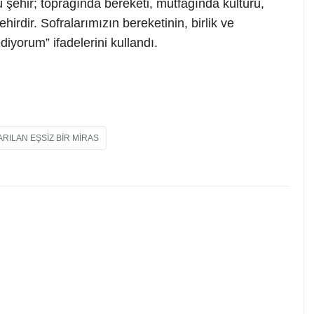
 şehir; toprağında bereketi, mutfağında kültürü,
hirdir. Sofralarımızın bereketinin, birlik ve
iyorum” ifadelerini kullandı.
ILAN EŞSIZ BIR MIRAS