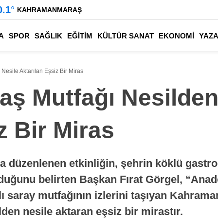
0.1
°
KAHRAMANMARAŞ
A
SPOR
SAĞLIK
EĞİTİM
KÜLTÜR SANAT
EKONOMİ
YAZ
esile Aktarılan Eşsiz Bir Miras
ş Mutfağı Nesilden
z Bir Miras
 düzenlenen etkinliğin, şehrin köklü gastro
lduğunu belirten Başkan Fırat Görgel, “Ana
 saray mutfağının izlerini taşıyan Kahrama
ilden nesile aktaran eşsiz bir mirastır.