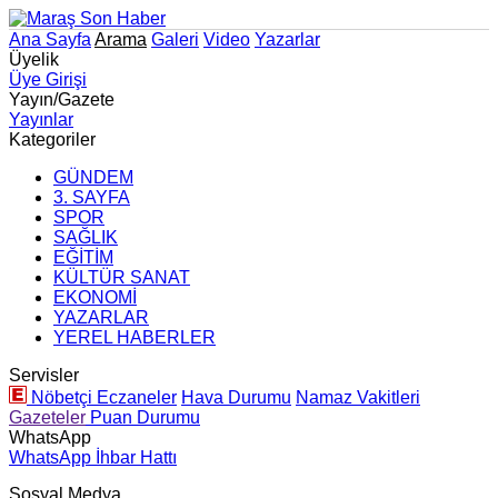
Ana Sayfa
Arama
Galeri
Video
Yazarlar
Üyelik
Üye Girişi
Yayın/Gazete
Yayınlar
Kategoriler
GÜNDEM
3. SAYFA
SPOR
SAĞLIK
EĞİTİM
KÜLTÜR SANAT
EKONOMİ
YAZARLAR
YEREL HABERLER
Servisler
Nöbetçi Eczaneler
Hava Durumu
Namaz Vakitleri
Gazeteler
Puan Durumu
WhatsApp
WhatsApp İhbar Hattı
Sosyal Medya