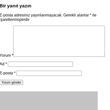
Bir yanıt yazın
E-posta adresiniz yayınlanmayacak.
Gerekli alanlar
*
ile
işaretlenmişlerdir
Yorum
*
Ad
*
E-posta
*