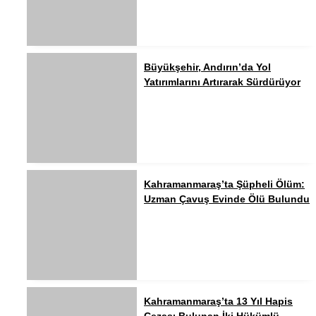
Büyükşehir, Andırın’da Yol
Yatırımlarını Artırarak Sürdürüyor
Kahramanmaraş’ta Şüpheli Ölüm:
Uzman Çavuş Evinde Ölü Bulundu
Kahramanmaraş’ta 13 Yıl Hapis