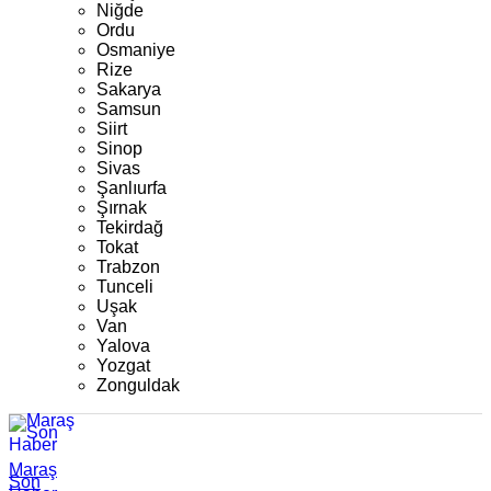
Niğde
Ordu
Osmaniye
Rize
Sakarya
Samsun
Siirt
Sinop
Sivas
Şanlıurfa
Şırnak
Tekirdağ
Tokat
Trabzon
Tunceli
Uşak
Van
Yalova
Yozgat
Zonguldak
Maraş
Son