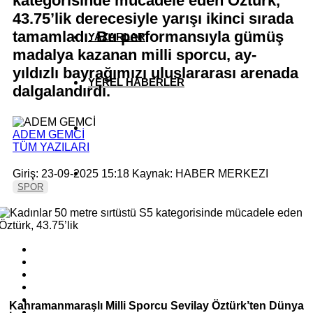
kategorisinde mücadele eden Öztürk,
43.75’lik derecesiyle yarışı ikinci sırada
tamamladı. Bu performansıyla gümüş
YAZARLAR
madalya kazanan milli sporcu, ay-
yıldızlı bayrağımızı uluslararası arenada
YEREL HABERLER
dalgalandırdı.
ADEM GEMCİ
TÜM YAZILARI
Giriş: 23-09-2025 15:18
Kaynak: HABER MERKEZI
SPOR
Kahramanmaraşlı Milli Sporcu Sevilay Öztürk’ten Dünya