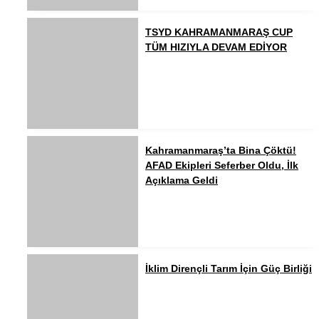
TSYD KAHRAMANMARAŞ CUP
TÜM HIZIYLA DEVAM EDİYOR
Kahramanmaraş’ta Bina Çöktü!
AFAD Ekipleri Seferber Oldu, İlk
Açıklama Geldi
İklim Dirençli Tarım İçin Güç Birliği