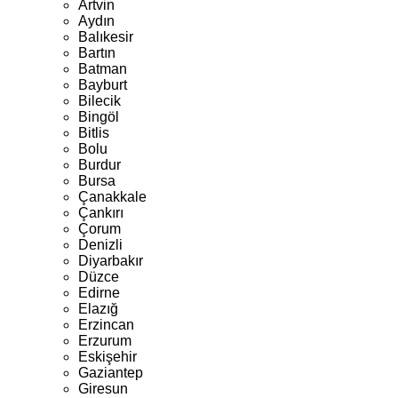
Artvin
Aydın
Balıkesir
Bartın
Batman
Bayburt
Bilecik
Bingöl
Bitlis
Bolu
Burdur
Bursa
Çanakkale
Çankırı
Çorum
Denizli
Diyarbakır
Düzce
Edirne
Elazığ
Erzincan
Erzurum
Eskişehir
Gaziantep
Giresun