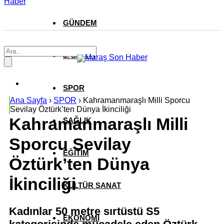
Haber
GÜNDEM
3. SAYFA
SPOR
Ana Sayfa
›
SPOR
›
Kahramanmaraşlı Milli Sporcu
Sevilay Öztürk’ten Dünya İkinciliği
Kahramanmaraşlı Milli
SAĞLIK
Sporcu Sevilay
EĞİTİM
Öztürk’ten Dünya
İkinciliği
KÜLTÜR SANAT
Kadınlar 50 metre sırtüstü S5
EKONOMİ