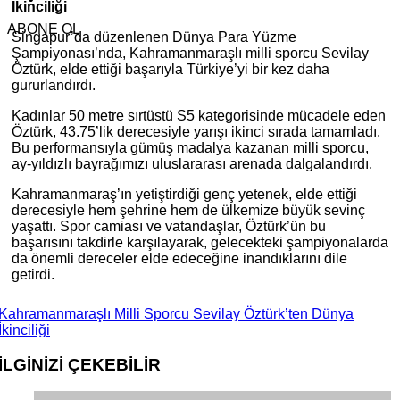
İkinciliği
ABONE OL
Singapur’da düzenlenen Dünya Para Yüzme
Şampiyonası’nda, Kahramanmaraşlı milli sporcu Sevilay
Öztürk, elde ettiği başarıyla Türkiye’yi bir kez daha
gururlandırdı.
Kadınlar 50 metre sırtüstü S5 kategorisinde mücadele eden
Öztürk, 43.75’lik derecesiyle yarışı ikinci sırada tamamladı.
Bu performansıyla gümüş madalya kazanan milli sporcu,
ay-yıldızlı bayrağımızı uluslararası arenada dalgalandırdı.
Kahramanmaraş’ın yetiştirdiği genç yetenek, elde ettiği
derecesiyle hem şehrine hem de ülkemize büyük sevinç
yaşattı. Spor camiası ve vatandaşlar, Öztürk’ün bu
başarısını takdirle karşılayarak, gelecekteki şampiyonalarda
da önemli dereceler elde edeceğine inandıklarını dile
getirdi.
Kahramanmaraşlı Milli Sporcu Sevilay Öztürk’ten Dünya
İkinciliği
İLGİNİZİ
ÇEKEBİLİR