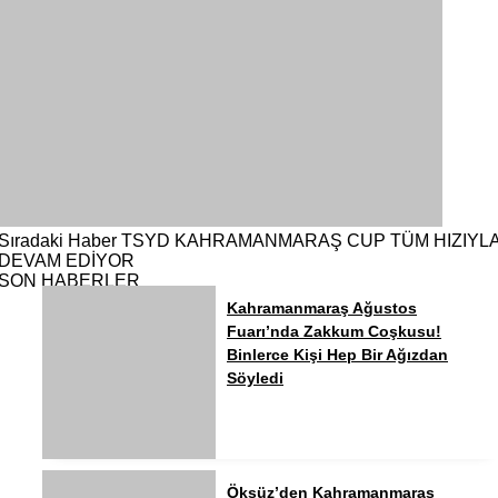
Sıradaki Haber
TSYD KAHRAMANMARAŞ CUP TÜM HIZIYL
DEVAM EDİYOR
SON HABERLER
Kahramanmaraş Ağustos
Fuarı’nda Zakkum Coşkusu!
Binlerce Kişi Hep Bir Ağızdan
Söyledi
Öksüz’den Kahramanmaraş