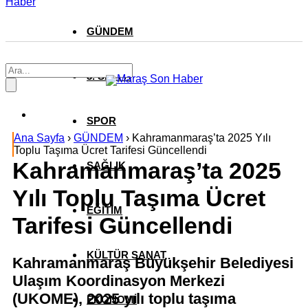
Haber
GÜNDEM
3. SAYFA
SPOR
Ana Sayfa
›
GÜNDEM
›
Kahramanmaraş’ta 2025 Yılı
Toplu Taşıma Ücret Tarifesi Güncellendi
Kahramanmaraş’ta 2025
SAĞLIK
Yılı Toplu Taşıma Ücret
EĞİTİM
Tarifesi Güncellendi
KÜLTÜR SANAT
Kahramanmaraş Büyükşehir Belediyesi
Ulaşım Koordinasyon Merkezi
(UKOME), 2025 yılı toplu taşıma
EKONOMİ