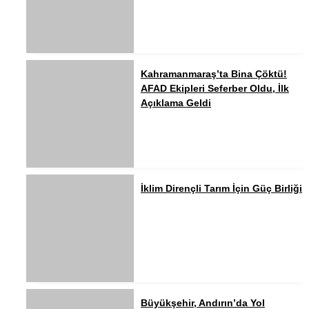
Kahramanmaraş’ta Bina Çöktü!
AFAD Ekipleri Seferber Oldu, İlk
Açıklama Geldi
İklim Dirençli Tarım İçin Güç Birliği
Büyükşehir, Andırın’da Yol