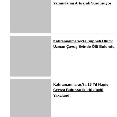
Yatırımlarını Artırarak Sürdürüyor
Kahramanmaraş’ta Şüpheli Ölüm:
Uzman Çavuş Evinde Ölü Bulundu
Kahramanmaraş’ta 13 Yıl Hapis
Cezası Bulunan İki Hükümlü
Yakalandı