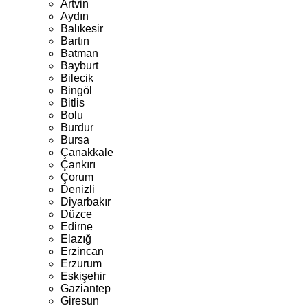
Artvin
Aydın
Balıkesir
Bartın
Batman
Bayburt
Bilecik
Bingöl
Bitlis
Bolu
Burdur
Bursa
Çanakkale
Çankırı
Çorum
Denizli
Diyarbakır
Düzce
Edirne
Elazığ
Erzincan
Erzurum
Eskişehir
Gaziantep
Giresun