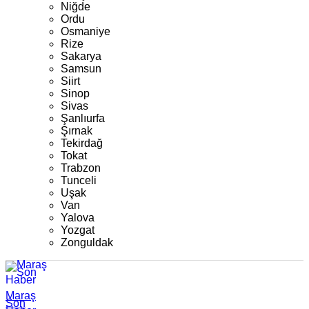
Niğde
Ordu
Osmaniye
Rize
Sakarya
Samsun
Siirt
Sinop
Sivas
Şanlıurfa
Şırnak
Tekirdağ
Tokat
Trabzon
Tunceli
Uşak
Van
Yalova
Yozgat
Zonguldak
Maraş
Son