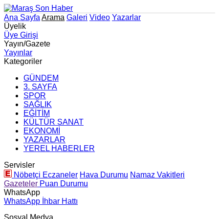
Ana Sayfa
Arama
Galeri
Video
Yazarlar
Üyelik
Üye Girişi
Yayın/Gazete
Yayınlar
Kategoriler
GÜNDEM
3. SAYFA
SPOR
SAĞLIK
EĞİTİM
KÜLTÜR SANAT
EKONOMİ
YAZARLAR
YEREL HABERLER
Servisler
Nöbetçi Eczaneler
Hava Durumu
Namaz Vakitleri
Gazeteler
Puan Durumu
WhatsApp
WhatsApp İhbar Hattı
Sosyal Medya