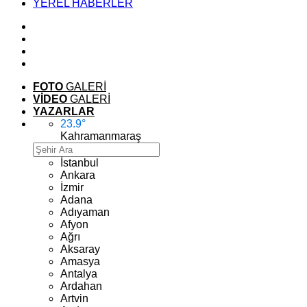
YEREL HABERLER
FOTO
GALERİ
VİDEO
GALERİ
YAZARLAR
23.9
°
Kahramanmaraş
İstanbul
Ankara
İzmir
Adana
Adıyaman
Afyon
Ağrı
Aksaray
Amasya
Antalya
Ardahan
Artvin