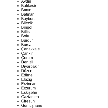
Aydın
Balıkesir
Bartın
Batman
Bayburt
Bilecik
Bingöl
Bitlis
Bolu
Burdur
Bursa
Çanakkale
Çankırı
Çorum
Denizli
Diyarbakır
Düzce
Edirne
Elazığ
Erzincan
Erzurum
Eskişehir
Gaziantep
Giresun
Gümüşhane