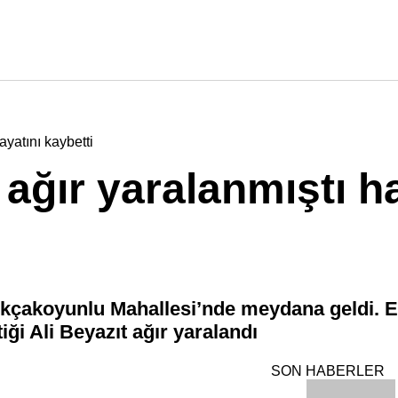
yatını kaybetti
ğır yaralanmıştı ha
 Akçakoyunlu Mahallesi’nde meydana geldi. Ed
tiği Ali Beyazıt ağır yaralandı
SON HABERLER