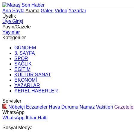
Ana Sayfa
Arama
Galeri
Video
Yazarlar
Üyelik
Üye Girişi
Yayın/Gazete
Yayınlar
Kategoriler
GÜNDEM
3. SAYFA
SPOR
SAĞLIK
EĞİTİM
KÜLTÜR SANAT
EKONOMİ
YAZARLAR
YEREL HABERLER
Servisler
Nöbetçi Eczaneler
Hava Durumu
Namaz Vakitleri
Gazetele
WhatsApp
WhatsApp İhbar Hattı
Sosyal Medya