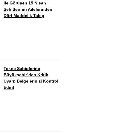
ile Görüşen 15 Nisan
Şehitlerinin Ailelerinden
Dört Maddelik Talep
Tekne Sahiplerine
Büyükşehir’den Kritik
Uyarı; Belgelerinizi Kontrol
Edin!