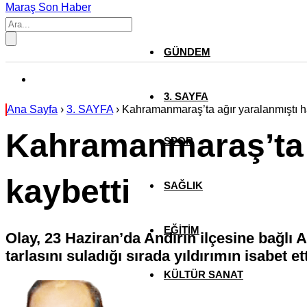
Maraş Son Haber
GÜNDEM
3. SAYFA
Ana Sayfa
›
3. SAYFA
›
Kahramanmaraş’ta ağır yaralanmıştı ha
Kahramanmaraş’ta a
SPOR
kaybetti
SAĞLIK
EĞİTİM
Olay, 23 Haziran’da Andırın ilçesine bağlı
tarlasını suladığı sırada yıldırımın isabet et
KÜLTÜR SANAT