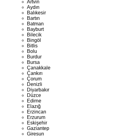
Artvin
Aydın
Balıkesir
Bartın
Batman
Bayburt
Bilecik
Bingöl
Bitlis
Bolu
Burdur
Bursa
Çanakkale
Çankırı
Çorum
Denizli
Diyarbakır
Düzce
Edirne
Elazığ
Erzincan
Erzurum
Eskişehir
Gaziantep
Giresun