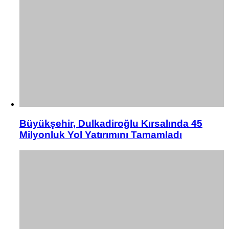
Büyükşehir, Dulkadiroğlu Kırsalında 45
Milyonluk Yol Yatırımını Tamamladı