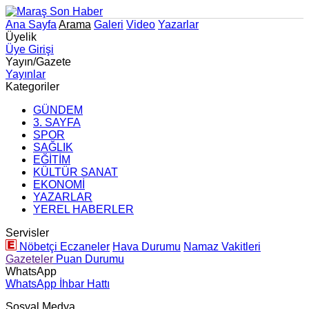
Ana Sayfa
Arama
Galeri
Video
Yazarlar
Üyelik
Üye Girişi
Yayın/Gazete
Yayınlar
Kategoriler
GÜNDEM
3. SAYFA
SPOR
SAĞLIK
EĞİTİM
KÜLTÜR SANAT
EKONOMİ
YAZARLAR
YEREL HABERLER
Servisler
Nöbetçi Eczaneler
Hava Durumu
Namaz Vakitleri
Gazeteler
Puan Durumu
WhatsApp
WhatsApp İhbar Hattı
Sosyal Medya