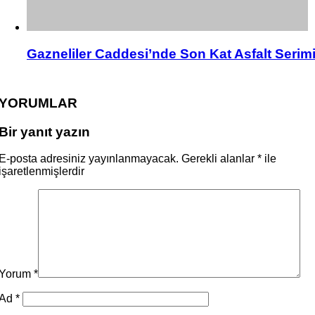
Gazneliler Caddesi’nde Son Kat Asfalt Serim
YORUMLAR
Bir yanıt yazın
E-posta adresiniz yayınlanmayacak.
Gerekli alanlar
*
ile
işaretlenmişlerdir
Yorum
*
Ad
*