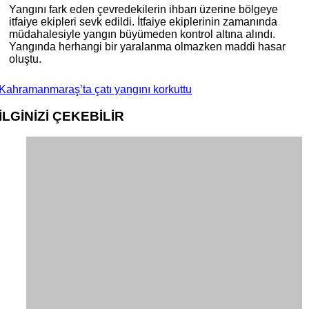
Yangını fark eden çevredekilerin ihbarı üzerine bölgeye
itfaiye ekipleri sevk edildi. İtfaiye ekiplerinin zamanında
müdahalesiyle yangın büyümeden kontrol altına alındı.
Yangında herhangi bir yaralanma olmazken maddi hasar
oluştu.
Kahramanmaraş’ta çatı yangını korkuttu
İLGİNİZİ
ÇEKEBİLİR