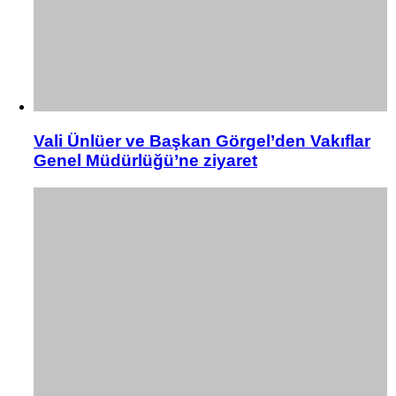
Vali Ünlüer ve Başkan Görgel’den Vakıflar
Genel Müdürlüğü’ne ziyaret