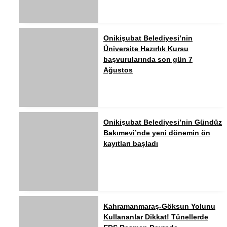
Onikişubat Belediyesi’nin
Üniversite Hazırlık Kursu
başvurularında son gün 7
Ağustos
Onikişubat Belediyesi’nin Gündüz
Bakımevi’nde yeni dönemin ön
kayıtları başladı
Kahramanmaraş-Göksun Yolunu
Kullananlar Dikkat! Tünellerde