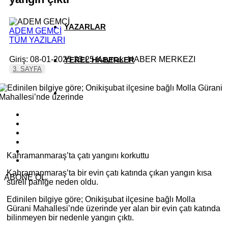
YAZARLAR
ADEM GEMCİ
TÜM YAZILARI
Giriş: 08-01-2025 23:25
Kaynak: HABER MERKEZI
YEREL HABERLER
3. SAYFA
Kahramanmaraş’ta çatı yangını korkuttu
Kahramanmaraş’ta bir evin çatı katında çıkan yangın kısa
ABONE OL
süreli paniğe neden oldu.
Edinilen bilgiye göre; Onikişubat ilçesine bağlı Molla
Gürani Mahallesi’nde üzerinde yer alan bir evin çatı katında
bilinmeyen bir nedenle yangın çıktı.