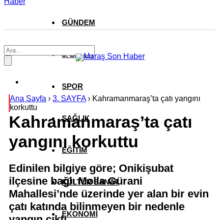
Haber
GÜNDEM
3. SAYFA
SPOR
Ana Sayfa
›
3. SAYFA
›
Kahramanmaraş’ta çatı yangını
korkuttu
Kahramanmaraş’ta çatı
SAĞLIK
yangını korkuttu
EĞİTİM
Edinilen bilgiye göre; Onikişubat
ilçesine bağlı Molla Gürani
KÜLTÜR SANAT
Mahallesi’nde üzerinde yer alan bir evin
çatı katında bilinmeyen bir nedenle
EKONOMİ
yangın çıktı