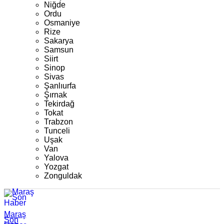
Niğde
Ordu
Osmaniye
Rize
Sakarya
Samsun
Siirt
Sinop
Sivas
Şanlıurfa
Şırnak
Tekirdağ
Tokat
Trabzon
Tunceli
Uşak
Van
Yalova
Yozgat
Zonguldak
Maraş
Son