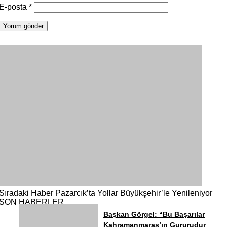
E-posta
*
Sıradaki Haber
Pazarcık’ta Yollar Büyükşehir’le Yenileniyor
SON HABERLER
Başkan Görgel: “Bu Başarılar
Kahramanmaraş’ın Gururudur