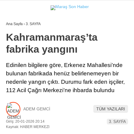
Ana Sayfa
›
3. SAYFA
GALERİ
VİDEO
YAZARLAR
Kahramanmaraş’ta
fabrika yangını
GÜNDEM
3. SAYFA
Edinilen bilgilere göre, Erkenez Mahallesi’nde
bulunan fabrikada henüz belirlenemeyen bir
SPOR
nedenle yangın çıktı. Durumu fark eden işçiler,
SAĞLIK
112 Acil Çağrı Merkezi’ne ihbarda bulundu
EĞİTİM
ADEM GEMCİ
TÜM YAZILARI
KÜLTÜR SANAT
EKONOMİ
Giriş: 20-01-2026 20:14
3. SAYFA
Kaynak: HABER MERKEZI
YAZARLAR