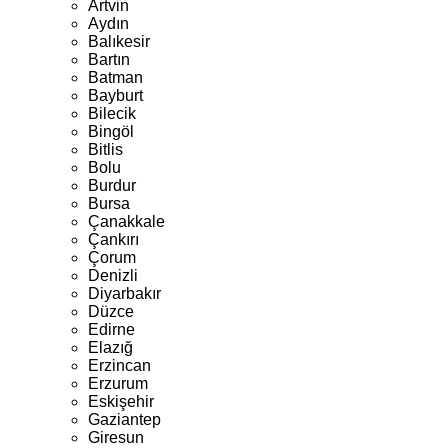
Artvin
Aydın
Balıkesir
Bartın
Batman
Bayburt
Bilecik
Bingöl
Bitlis
Bolu
Burdur
Bursa
Çanakkale
Çankırı
Çorum
Denizli
Diyarbakır
Düzce
Edirne
Elazığ
Erzincan
Erzurum
Eskişehir
Gaziantep
Giresun