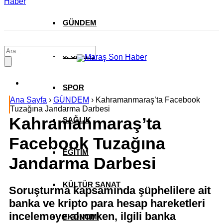
Haber
GÜNDEM
3. SAYFA
SPOR
Ana Sayfa
›
GÜNDEM
›
Kahramanmaraş’ta Facebook
Tuzağına Jandarma Darbesi
Kahramanmaraş’ta
SAĞLIK
Facebook Tuzağına
EĞİTİM
Jandarma Darbesi
KÜLTÜR SANAT
Soruşturma kapsamında şüphelilere ait
banka ve kripto para hesap hareketleri
incelemeye alınırken, ilgili banka
EKONOMİ