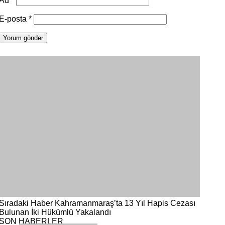
Ad
*
E-posta
*
Sıradaki Haber
Kahramanmaraş’ta 13 Yıl Hapis Cezası
Bulunan İki Hükümlü Yakalandı
SON HABERLER