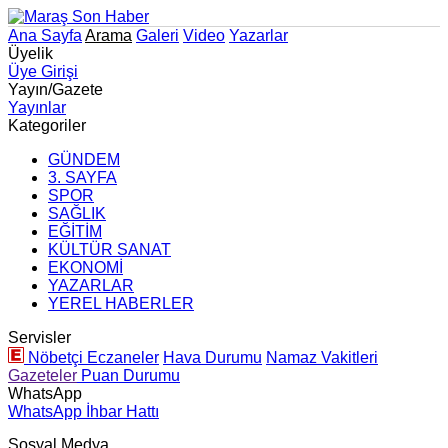
Ana Sayfa
Arama
Galeri
Video
Yazarlar
Üyelik
Üye Girişi
Yayın/Gazete
Yayınlar
Kategoriler
GÜNDEM
3. SAYFA
SPOR
SAĞLIK
EĞİTİM
KÜLTÜR SANAT
EKONOMİ
YAZARLAR
YEREL HABERLER
Servisler
Nöbetçi Eczaneler
Hava Durumu
Namaz Vakitleri
Gazeteler
Puan Durumu
WhatsApp
WhatsApp İhbar Hattı
Sosyal Medya