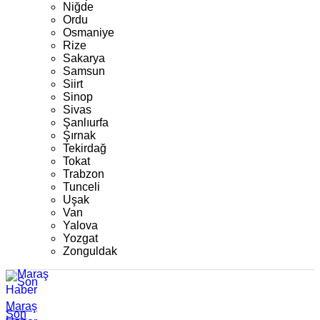
Niğde
Ordu
Osmaniye
Rize
Sakarya
Samsun
Siirt
Sinop
Sivas
Şanlıurfa
Şırnak
Tekirdağ
Tokat
Trabzon
Tunceli
Uşak
Van
Yalova
Yozgat
Zonguldak
Maraş
Son