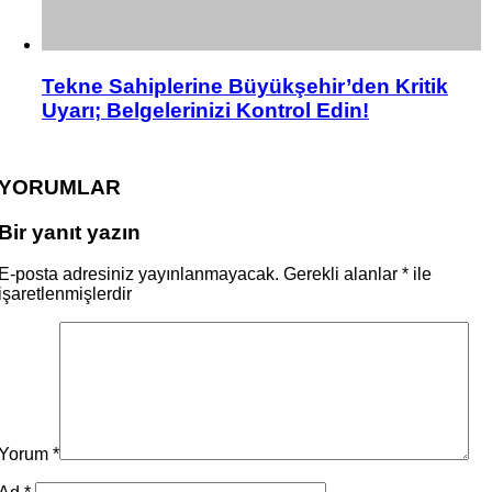
Tekne Sahiplerine Büyükşehir’den Kritik
Uyarı; Belgelerinizi Kontrol Edin!
YORUMLAR
Bir yanıt yazın
E-posta adresiniz yayınlanmayacak.
Gerekli alanlar
*
ile
işaretlenmişlerdir
Yorum
*