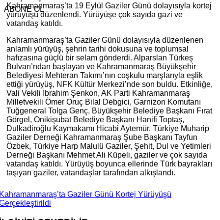
Kahramanmaraş’ta 19 Eylül Gaziler Günü dolayısıyla kortej
ABONE OL
yürüyüşü düzenlendi. Yürüyüşe çok sayıda gazi ve
vatandaş katıldı.
Kahramanmaraş’ta Gaziler Günü dolayısıyla düzenlenen
anlamlı yürüyüş, şehrin tarihi dokusuna ve toplumsal
hafızasına güçlü bir selam gönderdi. Alparslan Türkeş
Bulvarı’ndan başlayan ve Kahramanmaraş Büyükşehir
Belediyesi Mehteran Takımı’nın coşkulu marşlarıyla eşlik
ettiği yürüyüş, NFK Kültür Merkezi’nde son buldu. Etkinliğe,
Vali Vekili İbrahim Şenkon, AK Parti Kahramanmaraş
Milletvekili Ömer Oruç Bilal Debgici, Garnizon Komutanı
Tuğgeneral Tolga Genç, Büyükşehir Belediye Başkanı Fırat
Görgel, Onikişubat Belediye Başkanı Hanifi Toptaş,
Dulkadiroğlu Kaymakamı Hicabi Aytemür, Türkiye Muharip
Gaziler Derneği Kahramanmaraş Şube Başkanı Tayfun
Özbek, Türkiye Harp Malulü Gaziler, Şehit, Dul ve Yetimleri
Derneği Başkanı Mehmet Ali Küpeli, gaziler ve çok sayıda
vatandaş katıldı. Yürüyüş boyunca ellerinde Türk bayrakları
taşıyan gaziler, vatandaşlar tarafından alkışlandı.
Kahramanmaraş’ta Gaziler Günü Kortej Yürüyüşü
Gerçekleştirildi