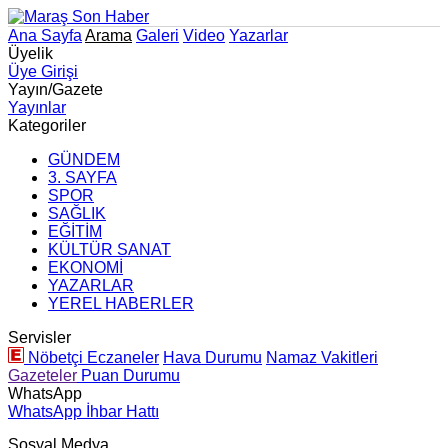
Ana Sayfa
Arama
Galeri
Video
Yazarlar
Üyelik
Üye Girişi
Yayın/Gazete
Yayınlar
Kategoriler
GÜNDEM
3. SAYFA
SPOR
SAĞLIK
EĞİTİM
KÜLTÜR SANAT
EKONOMİ
YAZARLAR
YEREL HABERLER
Servisler
Nöbetçi Eczaneler
Hava Durumu
Namaz Vakitleri
Gazeteler
Puan Durumu
WhatsApp
WhatsApp İhbar Hattı
Sosyal Medya