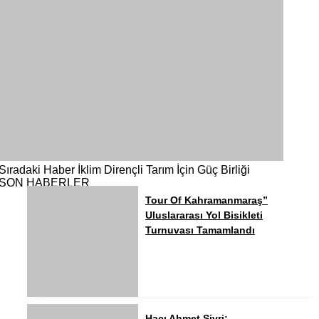
Sıradaki Haber
İklim Dirençli Tarım İçin Güç Birliği
SON HABERLER
Tour Of Kahramanmaraş”
Uluslararası Yol Bisikleti
Turnuvası Tamamlandı
Hacı Ahmet Sivri: