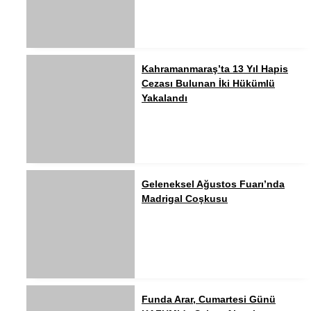
Kahramanmaraş’ta 13 Yıl Hapis
Cezası Bulunan İki Hükümlü
Yakalandı
Geleneksel Ağustos Fuarı’nda
Madrigal Coşkusu
Funda Arar, Cumartesi Günü