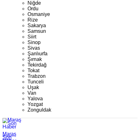
Niğde
Ordu
Osmaniye
Rize
Sakarya
Samsun
Siirt
Sinop
Sivas
Şanlıurfa
Şırnak
Tekirdağ
Tokat
Trabzon
Tunceli
Uşak
Van
Yalova
Yozgat
Zonguldak
Maraş
Son