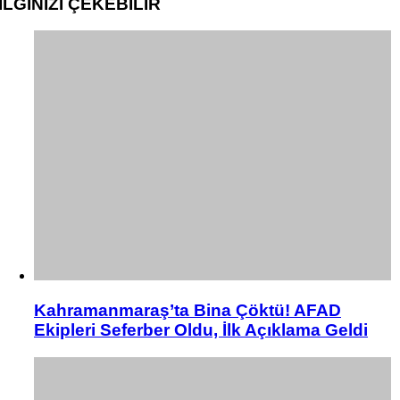
İLGİNİZİ
ÇEKEBİLİR
Kahramanmaraş’ta Bina Çöktü! AFAD
Ekipleri Seferber Oldu, İlk Açıklama Geldi