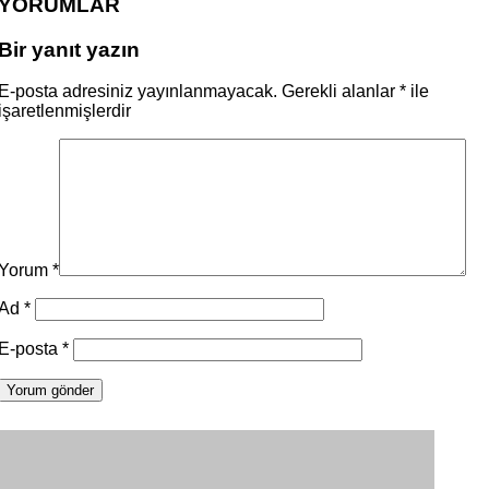
YORUMLAR
Bir yanıt yazın
E-posta adresiniz yayınlanmayacak.
Gerekli alanlar
*
ile
işaretlenmişlerdir
Yorum
*
Ad
*
E-posta
*