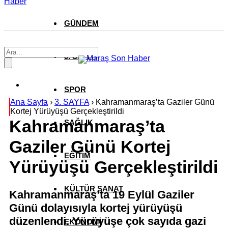
Haber
GÜNDEM
3. SAYFA
SPOR
Ana Sayfa
›
3. SAYFA
›
Kahramanmaraş’ta Gaziler Günü
Kortej Yürüyüşü Gerçekleştirildi
Kahramanmaraş’ta
SAĞLIK
Gaziler Günü Kortej
EĞİTİM
Yürüyüşü Gerçekleştirildi
KÜLTÜR SANAT
Kahramanmaraş’ta 19 Eylül Gaziler
Günü dolayısıyla kortej yürüyüşü
düzenlendi. Yürüyüşe çok sayıda gazi
EKONOMİ