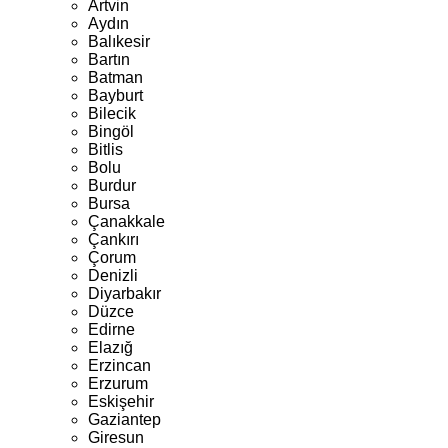
Artvin
Aydın
Balıkesir
Bartın
Batman
Bayburt
Bilecik
Bingöl
Bitlis
Bolu
Burdur
Bursa
Çanakkale
Çankırı
Çorum
Denizli
Diyarbakır
Düzce
Edirne
Elazığ
Erzincan
Erzurum
Eskişehir
Gaziantep
Giresun