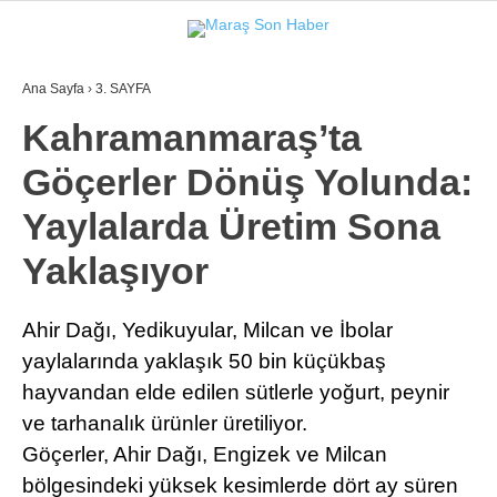
Ana Sayfa
›
3. SAYFA
GALERİ
VİDEO
YAZARLAR
Kahramanmaraş’ta
Göçerler Dönüş Yolunda:
GÜNDEM
Yaylalarda Üretim Sona
3. SAYFA
Yaklaşıyor
SPOR
SAĞLIK
Ahir Dağı, Yedikuyular, Milcan ve İbolar
yaylalarında yaklaşık 50 bin küçükbaş
EĞİTİM
hayvandan elde edilen sütlerle yoğurt, peynir
KÜLTÜR SANAT
ve tarhanalık ürünler üretiliyor.
EKONOMİ
Göçerler, Ahir Dağı, Engizek ve Milcan
bölgesindeki yüksek kesimlerde dört ay süren
YAZARLAR