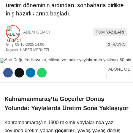
üretim döneminin ardından, sonbaharla birlikte
YEREL HABERLER
iniş hazırlıklarına başladı.
ADEM GEMCİ
TÜM YAZILARI
Giriş: 08-10-2025 14:06
3. SAYFA
WhatsApp İhbar Hattı
Kaynak: HABER MERKEZI
ABONE OL
Facebook
Kahramanmaraş’ta Göçerler Dönüş
Instagram
Yolunda: Yaylalarda Üretim Sona Yaklaşıyor
Youtube
Kahramanmaraş’ın 1800 rakımlı yaylalarında yaz
boyunca üretim yapan
göçerler
, yavaş yavaş dönüş