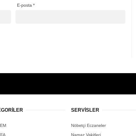
E-posta
*
EGORİLER
SERVİSLER
DEM
Nöbetçi Eczaneler
YFA
Namaz Vakitleri