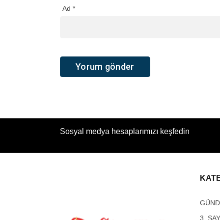
Ad
*
Sosyal medya hesaplarımızı keşfedin
KAT
GÜN
3. SA