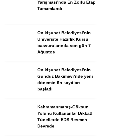
Yarışması’nda En Zorlu Etap
Tamamlandı
Onikişubat Belediyesi’nin
Üniversite Hazırlık Kursu
başvurularında son gün 7
Ağustos
Onikişubat Belediyesi’nin
Gündüz Bakımevi’nde yeni
WhatsApp İhbar Hattı
dönemin ön kayıtları
başladı
Kahramanmaraş-Göksun
Facebook
Yolunu Kullananlar Dikkat!
Tünellerde EDS Resmen
Devrede