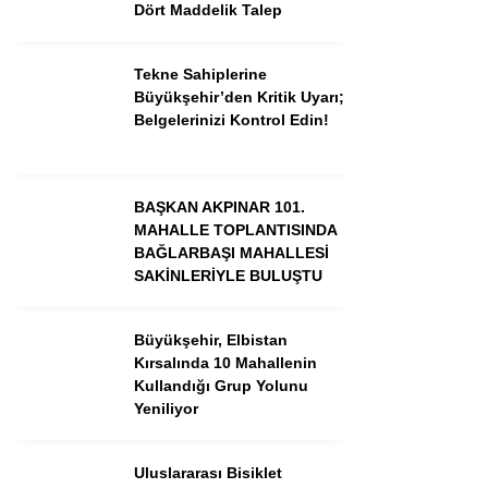
Dört Maddelik Talep
GÜNDEM
Tekne Sahiplerine
Büyükşehir’den Kritik Uyarı;
3. SAYFA
Belgelerinizi Kontrol Edin!
SPOR
SAĞLIK
BAŞKAN AKPINAR 101.
MAHALLE TOPLANTISINDA
EĞİTİM
BAĞLARBAŞI MAHALLESİ
KÜLTÜR SANAT
SAKİNLERİYLE BULUŞTU
EKONOMİ
Büyükşehir, Elbistan
YAZARLAR
Kırsalında 10 Mahallenin
Kullandığı Grup Yolunu
YEREL HABERLER
Yeniliyor
Uluslararası Bisiklet