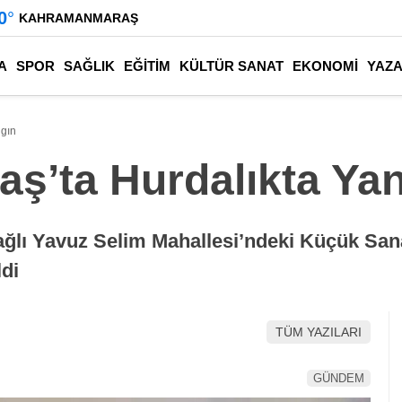
0
°
KAHRAMANMARAŞ
A
SPOR
SAĞLIK
EĞİTİM
KÜLTÜR SANAT
EKONOMİ
YAZ
gın
’ta Hurdalıkta Ya
ağlı Yavuz Selim Mahallesi’ndeki Küçük Sana
di
TÜM YAZILARI
GÜNDEM