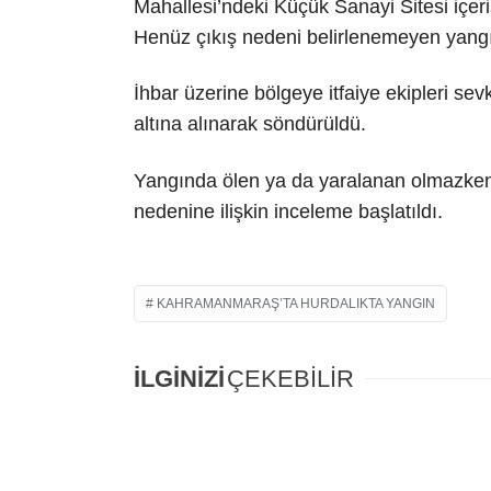
Mahallesi’ndeki Küçük Sanayi Sitesi içer
Henüz çıkış nedeni belirlenemeyen yangın
İhbar üzerine bölgeye itfaiye ekipleri sev
altına alınarak söndürüldü.
Yangında ölen ya da yaralanan olmazken,
nedenine ilişkin inceleme başlatıldı.
KAHRAMANMARAŞ’TA HURDALIKTA YANGIN
İLGİNİZİ
ÇEKEBİLİR