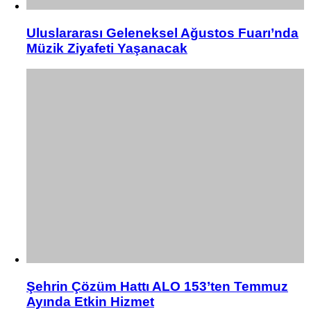
Uluslararası Geleneksel Ağustos Fuarı’nda
Müzik Ziyafeti Yaşanacak
Şehrin Çözüm Hattı ALO 153’ten Temmuz
Ayında Etkin Hizmet