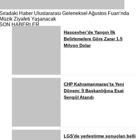
Sıradaki Haber
Uluslararası Geleneksel Ağustos Fuarı’nda
Müzik Ziyafeti Yaşanacak
SON HABERLER
Hascevher’de Yangın İlk
Belirlemelere Göre Zarar 1,5
Milyon Dolar
CHP Kahramanmaraş’ta Yeni
Dönem: İl Başkanlığına Esat
Şengül Atandı
LGS’de yerleştirme sonuçları belli