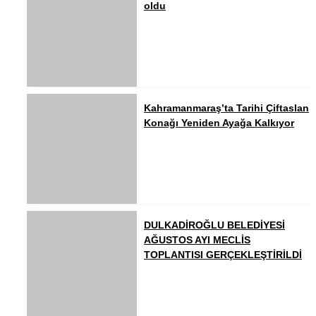
oldu
Kahramanmaraş’ta Tarihi Çiftaslan
Konağı Yeniden Ayağa Kalkıyor
DULKADİROĞLU BELEDİYESİ
AĞUSTOS AYI MECLİS
TOPLANTISI GERÇEKLEŞTİRİLDİ