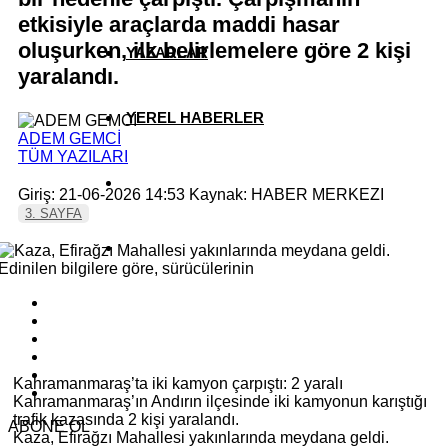
etkisiyle araçlarda maddi hasar
oluşurken, ilk belirlemelere göre 2 kişi
YAZARLAR
yaralandı.
YEREL HABERLER
ADEM GEMCİ
TÜM YAZILARI
Giriş: 21-06-2026 14:53
Kaynak: HABER MERKEZI
3. SAYFA
Kahramanmaraş’ta iki kamyon çarpıştı: 2 yaralı
Kahramanmaraş’ın Andırın ilçesinde iki kamyonun karıştığı
trafik kazasında 2 kişi yaralandı.
ABONE OL
Kaza, Efirağzı Mahallesi yakınlarında meydana geldi.