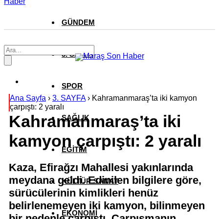
Haber
GÜNDEM
3. SAYFA
SPOR
Ana Sayfa
›
3. SAYFA
›
Kahramanmaraş’ta iki kamyon
çarpıştı: 2 yaralı
Kahramanmaraş’ta iki
SAĞLIK
kamyon çarpıştı: 2 yaralı
EĞİTİM
Kaza, Efirağzı Mahallesi yakınlarında
meydana geldi. Edinilen bilgilere göre,
KÜLTÜR SANAT
sürücülerinin kimlikleri henüz
belirlenemeyen iki kamyon, bilinmeyen
EKONOMİ
bir nedenle çarpıştı. Çarpışmanın