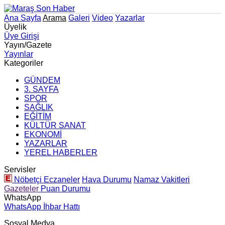
Ana Sayfa
Arama
Galeri
Video
Yazarlar
Üyelik
Üye Girişi
Yayın/Gazete
Yayınlar
Kategoriler
GÜNDEM
3. SAYFA
SPOR
SAĞLIK
EĞİTİM
KÜLTÜR SANAT
EKONOMİ
YAZARLAR
YEREL HABERLER
Servisler
Nöbetçi Eczaneler
Hava Durumu
Namaz Vakitleri
Gazeteler
Puan Durumu
WhatsApp
WhatsApp İhbar Hattı
Sosyal Medya