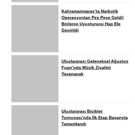
Kahramanmaraş’ta Narkotik
Operasyonları Peş Peşe Geldi!
Binlerce Uyuşturucu Hap Ele
Geçirildi
Uluslararası Geleneksel Ağustos
Fuarı’nda Müzik Ziyafeti
Yaşanacak
Uluslararası Bisiklet
Turnuvası’nda İlk Etap Başarıyla
Tamamlandı