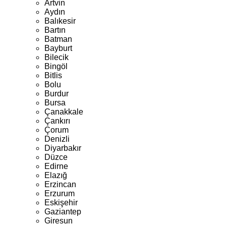
Artvin
Aydın
Balıkesir
Bartın
Batman
Bayburt
Bilecik
Bingöl
Bitlis
Bolu
Burdur
Bursa
Çanakkale
Çankırı
Çorum
Denizli
Diyarbakır
Düzce
Edirne
Elazığ
Erzincan
Erzurum
Eskişehir
Gaziantep
Giresun