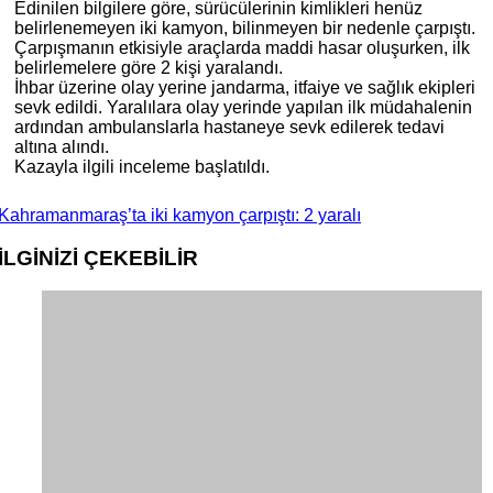
Edinilen bilgilere göre, sürücülerinin kimlikleri henüz
belirlenemeyen iki kamyon, bilinmeyen bir nedenle çarpıştı.
Çarpışmanın etkisiyle araçlarda maddi hasar oluşurken, ilk
belirlemelere göre 2 kişi yaralandı.
İhbar üzerine olay yerine jandarma, itfaiye ve sağlık ekipleri
sevk edildi. Yaralılara olay yerinde yapılan ilk müdahalenin
ardından ambulanslarla hastaneye sevk edilerek tedavi
altına alındı.
Kazayla ilgili inceleme başlatıldı.
Kahramanmaraş’ta iki kamyon çarpıştı: 2 yaralı
İLGİNİZİ
ÇEKEBİLİR