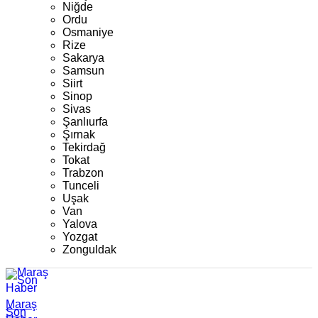
Niğde
Ordu
Osmaniye
Rize
Sakarya
Samsun
Siirt
Sinop
Sivas
Şanlıurfa
Şırnak
Tekirdağ
Tokat
Trabzon
Tunceli
Uşak
Van
Yalova
Yozgat
Zonguldak
Maraş
Son