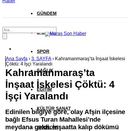
Haber
GÜNDEM
3. SAYFA
SPOR
Ana Sayfa
›
3. SAYFA
›
Kahramanmaraş’ta İnşaat İskelesi
Çöktü: 4 İşçi Yaralandı
Kahramanmaraş’ta
SAĞLIK
İnşaat İskelesi Çöktü: 4
EĞİTİM
İşçi Yaralandı
KÜLTÜR SANAT
Edinilen bilgiye göre, olay Afşin ilçesine
bağlı Efsus Turan Mahallesi’nde
meydana geldi. İnşaatta kalıp dökümü
EKONOMİ