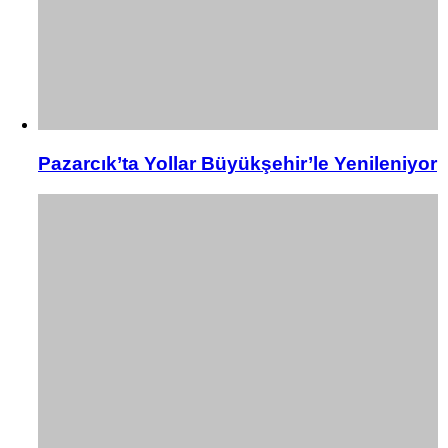
Pazarcık’ta Yollar Büyükşehir’le Yenileniyor