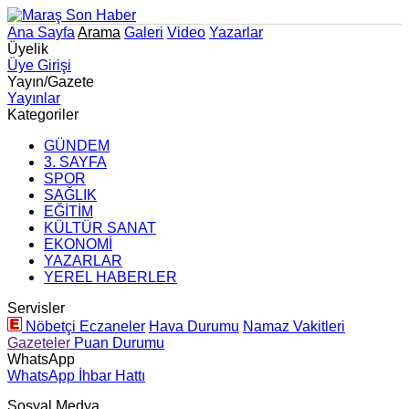
Ana Sayfa
Arama
Galeri
Video
Yazarlar
Üyelik
Üye Girişi
Yayın/Gazete
Yayınlar
Kategoriler
GÜNDEM
3. SAYFA
SPOR
SAĞLIK
EĞİTİM
KÜLTÜR SANAT
EKONOMİ
YAZARLAR
YEREL HABERLER
Servisler
Nöbetçi Eczaneler
Hava Durumu
Namaz Vakitleri
Gazeteler
Puan Durumu
WhatsApp
WhatsApp İhbar Hattı
Sosyal Medya