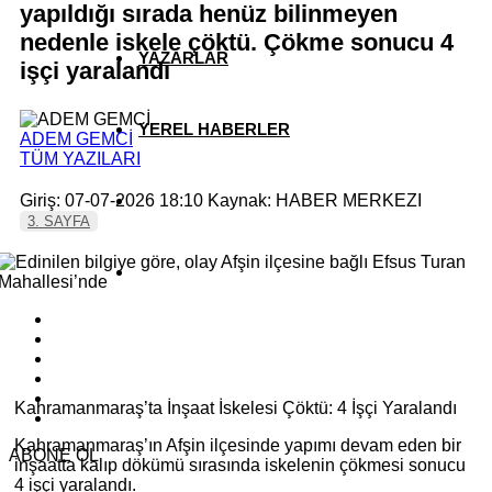
yapıldığı sırada henüz bilinmeyen
nedenle iskele çöktü. Çökme sonucu 4
YAZARLAR
işçi yaralandı
YEREL HABERLER
ADEM GEMCİ
TÜM YAZILARI
Giriş: 07-07-2026 18:10
Kaynak: HABER MERKEZI
3. SAYFA
Kahramanmaraş’ta İnşaat İskelesi Çöktü: 4 İşçi Yaralandı
Kahramanmaraş’ın Afşin ilçesinde yapımı devam eden bir
ABONE OL
inşaatta kalıp dökümü sırasında iskelenin çökmesi sonucu
4 işçi yaralandı.