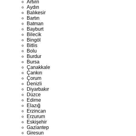
Artvin
Aydın
Balıkesir
Bartın
Batman
Bayburt
Bilecik
Bingöl
Bitlis
Bolu
Burdur
Bursa
Çanakkale
Çankırı
Çorum
Denizli
Diyarbakır
Düzce
Edirne
Elazığ
Erzincan
Erzurum
Eskişehir
Gaziantep
Giresun