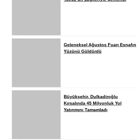
Geleneksel Ağustos Fuarı Esnafın
Yüzünü Güldürdü
Büyükşehir, Dulkadiroğlu
Kırsalında 45 Milyonluk Yol
Yatırımını Tamamladı