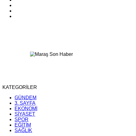
KATEGORİLER
GÜNDEM
3. SAYFA
EKONOMİ
SİYASET
SPOR
EĞİTİM
SAĞLIK