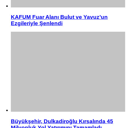
KAFUM Fuar Alanı Bulut ve Yavuz’un
Ezgileriyle Şenlendi
Büyükşehir, Dulkadiroğlu Kırsalında 45
Milyonluk Yol Yatırımını Tamamladı