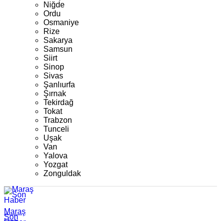
Niğde
Ordu
Osmaniye
Rize
Sakarya
Samsun
Siirt
Sinop
Sivas
Şanlıurfa
Şırnak
Tekirdağ
Tokat
Trabzon
Tunceli
Uşak
Van
Yalova
Yozgat
Zonguldak
Maraş
Son