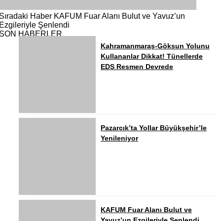
Sıradaki Haber
KAFUM Fuar Alanı Bulut ve Yavuz’un
Ezgileriyle Şenlendi
SON HABERLER
Kahramanmaraş-Göksun Yolunu
Kullananlar Dikkat! Tünellerde
EDS Resmen Devrede
Pazarcık’ta Yollar Büyükşehir’le
Yenileniyor
KAFUM Fuar Alanı Bulut ve
Yavuz’un Ezgileriyle Şenlendi