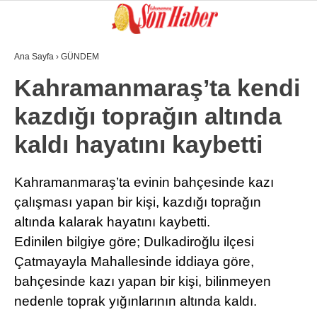
Ana Sayfa
›
GÜNDEM
GALERİ
VİDEO
YAZARLAR
Kahramanmaraş’ta kendi
kazdığı toprağın altında
GÜNDEM
kaldı hayatını kaybetti
3. SAYFA
SPOR
Kahramanmaraş’ta evinin bahçesinde kazı
çalışması yapan bir kişi, kazdığı toprağın
SAĞLIK
altında kalarak hayatını kaybetti.
EĞİTİM
Edinilen bilgiye göre; Dulkadiroğlu ilçesi
KÜLTÜR SANAT
Çatmayayla Mahallesinde iddiaya göre,
bahçesinde kazı yapan bir kişi, bilinmeyen
EKONOMİ
nedenle toprak yığınlarının altında kaldı.
YAZARLAR