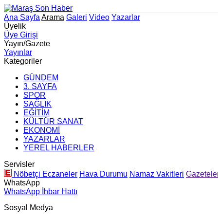
Ana Sayfa
Arama
Galeri
Video
Yazarlar
Üyelik
Üye Girişi
Yayın/Gazete
Yayınlar
Kategoriler
GÜNDEM
3. SAYFA
SPOR
SAĞLIK
EĞİTİM
KÜLTÜR SANAT
EKONOMİ
YAZARLAR
YEREL HABERLER
Servisler
Nöbetçi Eczaneler
Hava Durumu
Namaz Vakitleri
Gazetele
WhatsApp
WhatsApp İhbar Hattı
Sosyal Medya