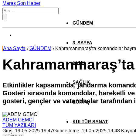
Maraş Son Haber
GÜNDEM
3. SAYFA
Ana Sayfa
›
GÜNDEM
›
Kahramanmaraş’ta komandolar hayran
Kahramanmaraş’ta 
SPOR
SAĞLIK
Etkinlikler kapsamında, jandarma komandoları
Gösteri sırasında komandolar, hareketli ve e
gösteri, gençler ve vatandaşlar tarafından il
EĞİTİM
ADEM GEMCİ
KÜLTÜR SANAT
TÜM YAZILARI
Giriş: 19-05-2025 19:47
Güncelleme: 19-05-2025 19:48
Kayna