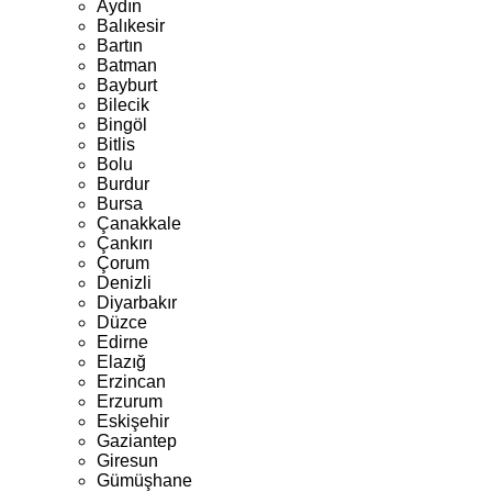
Aydın
Balıkesir
Bartın
Batman
Bayburt
Bilecik
Bingöl
Bitlis
Bolu
Burdur
Bursa
Çanakkale
Çankırı
Çorum
Denizli
Diyarbakır
Düzce
Edirne
Elazığ
Erzincan
Erzurum
Eskişehir
Gaziantep
Giresun
Gümüşhane