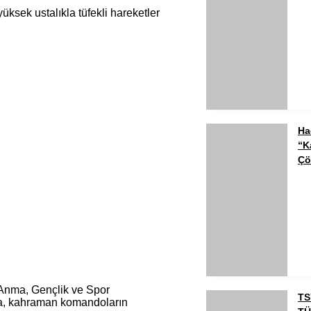
Ha
“K
Çö
Anma, Gençlik ve Spor
TS
amda, kahraman komandoların