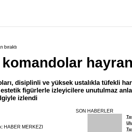
 bıraktı
komandolar hayran 
, disiplinli ve yüksek ustalıkla tüfekli har
stetik figürlerle izleyicilere unutulmaz anla
giyle izlendi
SON HABERLER
To
Ul
k: HABER MERKEZI
Tu