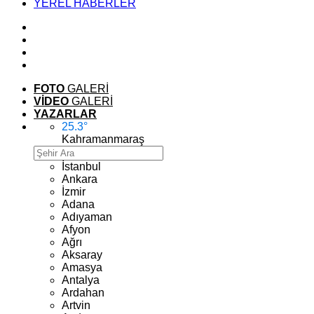
YEREL HABERLER
FOTO
GALERİ
VİDEO
GALERİ
YAZARLAR
25.3
°
Kahramanmaraş
İstanbul
Ankara
İzmir
Adana
Adıyaman
Afyon
Ağrı
Aksaray
Amasya
Antalya
Ardahan
Artvin