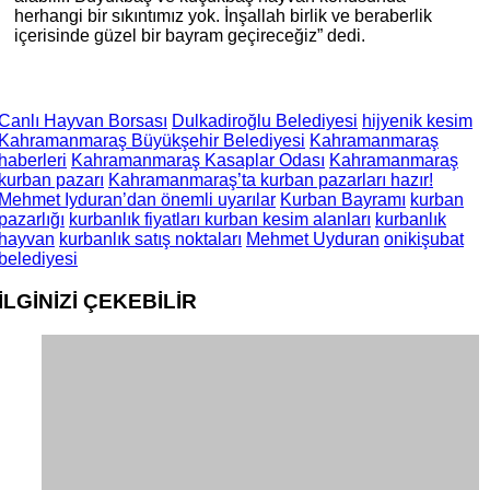
herhangi bir sıkıntımız yok. İnşallah birlik ve beraberlik
içerisinde güzel bir bayram geçireceğiz” dedi.
Canlı Hayvan Borsası
Dulkadiroğlu Belediyesi
hijyenik kesim
Kahramanmaraş Büyükşehir Belediyesi
Kahramanmaraş
haberleri
Kahramanmaraş Kasaplar Odası
Kahramanmaraş
kurban pazarı
Kahramanmaraş’ta kurban pazarları hazır!
Mehmet Iyduran’dan önemli uyarılar
Kurban Bayramı
kurban
pazarlığı
kurbanlık fiyatları kurban kesim alanları
kurbanlık
hayvan
kurbanlık satış noktaları
Mehmet Uyduran
onikişubat
belediyesi
İLGİNİZİ
ÇEKEBİLİR