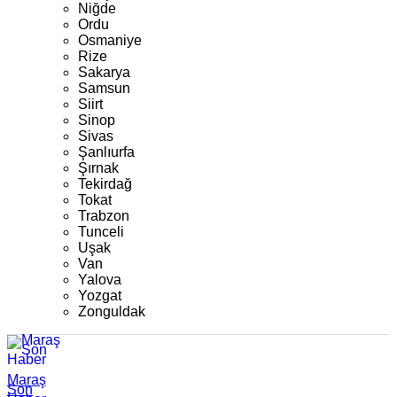
Niğde
Ordu
Osmaniye
Rize
Sakarya
Samsun
Siirt
Sinop
Sivas
Şanlıurfa
Şırnak
Tekirdağ
Tokat
Trabzon
Tunceli
Uşak
Van
Yalova
Yozgat
Zonguldak
Maraş
Son