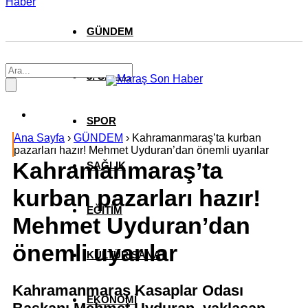
Haber
GÜNDEM
3. SAYFA
SPOR
Ana Sayfa
›
GÜNDEM
›
Kahramanmaraş’ta kurban
pazarları hazır! Mehmet Uyduran’dan önemli uyarılar
Kahramanmaraş’ta
SAĞLIK
kurban pazarları hazır!
EĞİTİM
Mehmet Uyduran’dan
önemli uyarılar
KÜLTÜR SANAT
Kahramanmaraş Kasaplar Odası
EKONOMİ