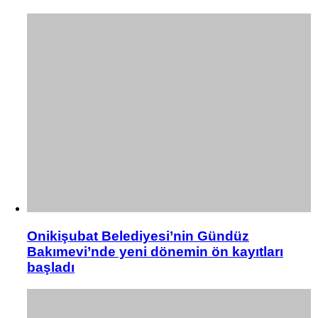
Onikişubat Belediyesi’nin Gündüz
Bakımevi’nde yeni dönemin ön kayıtları
başladı