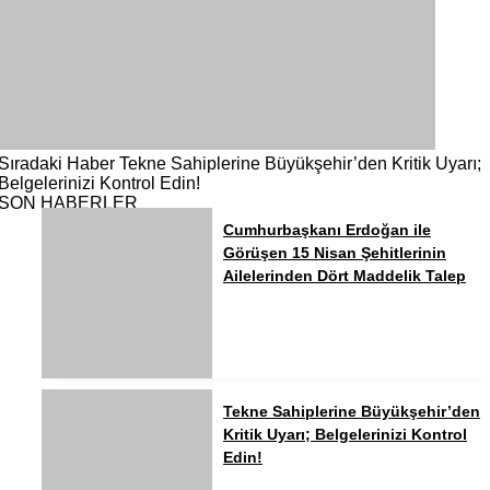
Sıradaki Haber
Tekne Sahiplerine Büyükşehir’den Kritik Uyarı;
Belgelerinizi Kontrol Edin!
SON HABERLER
Cumhurbaşkanı Erdoğan ile
Görüşen 15 Nisan Şehitlerinin
Ailelerinden Dört Maddelik Talep
Tekne Sahiplerine Büyükşehir’den
Kritik Uyarı; Belgelerinizi Kontrol
Edin!