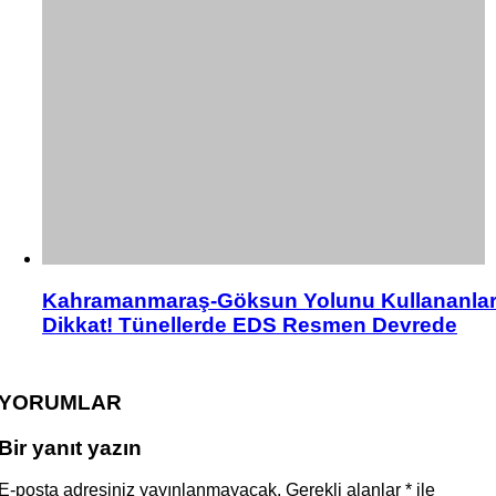
Kahramanmaraş-Göksun Yolunu Kullananla
Dikkat! Tünellerde EDS Resmen Devrede
YORUMLAR
Bir yanıt yazın
E-posta adresiniz yayınlanmayacak.
Gerekli alanlar
*
ile