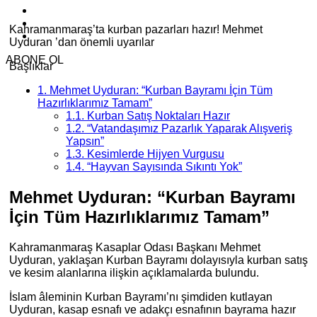
Kahramanmaraş’ta kurban pazarları hazır! Mehmet
Uyduran ’dan önemli uyarılar
ABONE OL
Başlıklar
1.
Mehmet Uyduran: “Kurban Bayramı İçin Tüm
Hazırlıklarımız Tamam”
1.1.
Kurban Satış Noktaları Hazır
1.2.
“Vatandaşımız Pazarlık Yaparak Alışveriş
Yapsın”
1.3.
Kesimlerde Hijyen Vurgusu
1.4.
“Hayvan Sayısında Sıkıntı Yok”
Mehmet Uyduran: “Kurban Bayramı
İçin Tüm Hazırlıklarımız Tamam”
Kahramanmaraş Kasaplar Odası
Başkanı
Mehmet
Uyduran
, yaklaşan Kurban Bayramı dolayısıyla kurban satış
ve kesim alanlarına ilişkin açıklamalarda bulundu.
İslam âleminin Kurban Bayramı’nı şimdiden kutlayan
Uyduran, kasap esnafı ve adakçı esnafının bayrama hazır