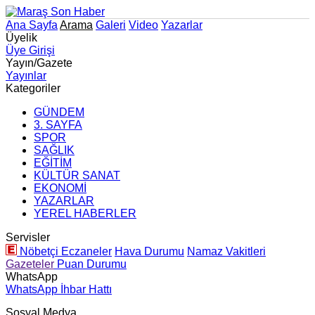
Ana Sayfa
Arama
Galeri
Video
Yazarlar
Üyelik
Üye Girişi
Yayın/Gazete
Yayınlar
Kategoriler
GÜNDEM
3. SAYFA
SPOR
SAĞLIK
EĞİTİM
KÜLTÜR SANAT
EKONOMİ
YAZARLAR
YEREL HABERLER
Servisler
Nöbetçi Eczaneler
Hava Durumu
Namaz Vakitleri
Gazeteler
Puan Durumu
WhatsApp
WhatsApp İhbar Hattı
Sosyal Medya