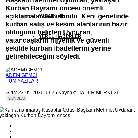
Başkanı Mehmet Uyduran, yaklaşan
Kurban Bayramı öncesi önemli
açıklamalarda bulundu. Kent genelinde
YAZARLAR
kurban satış ve kesim alanlarının hazır
olduğunu belirten Uyduran,
YEREL HABERLER
vatandaşların hijyenik ve güvenli
şekilde kurban ibadetlerini yerine
getirebileceğini söyledi.
ADEM GEMCİ
TÜM YAZILARI
Giriş: 22-05-2026 13:26
Kaynak: HABER MERKEZI
GÜNDEM