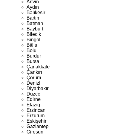
Artvin
Aydın
Balıkesir
Bartın
Batman
Bayburt
Bilecik
Bingöl
Bitlis
Bolu
Burdur
Bursa
Çanakkale
Çankırı
Çorum
Denizli
Diyarbakır
Düzce
Edirne
Elazığ
Erzincan
Erzurum
Eskişehir
Gaziantep
Giresun