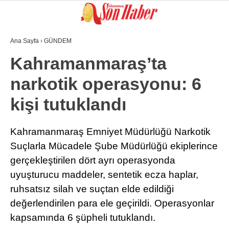
Ana Sayfa
›
GÜNDEM
GALERİ
VİDEO
YAZARLAR
Kahramanmaraş’ta
narkotik operasyonu: 6
GÜNDEM
kişi tutuklandı
3. SAYFA
SPOR
Kahramanmaraş Emniyet Müdürlüğü Narkotik
Suçlarla Mücadele Şube Müdürlüğü ekiplerince
SAĞLIK
gerçekleştirilen dört ayrı operasyonda
EĞİTİM
uyuşturucu maddeler, sentetik ecza haplar,
KÜLTÜR SANAT
ruhsatsız silah ve suçtan elde edildiği
değerlendirilen para ele geçirildi. Operasyonlar
EKONOMİ
kapsamında 6 şüpheli tutuklandı.
YAZARLAR