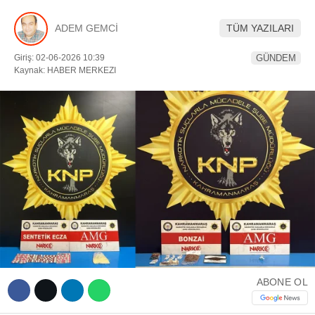
YEREL HABERLER
ADEM GEMCİ
TÜM YAZILARI
Giriş: 02-06-2026 10:39
GÜNDEM
Kaynak: HABER MERKEZI
WhatsApp İhbar Hattı
Facebook
Instagram
ABONE OL
Youtube