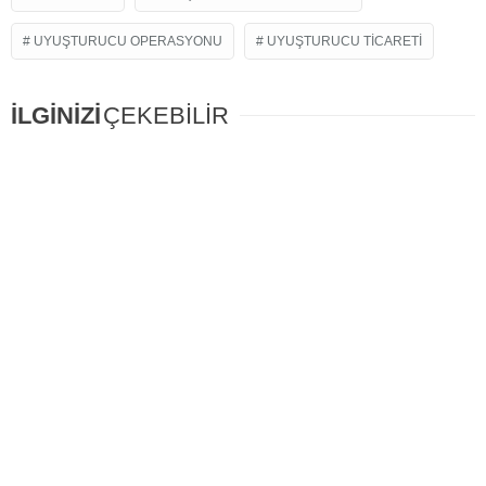
UYUŞTURUCU OPERASYONU
UYUŞTURUCU TICARETI
İLGİNİZİ
ÇEKEBİLİR