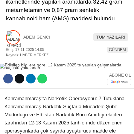
ikametlerinde yapılan aramalarda 32,42 gram
metamfetamin ve 0,87 gram sentetik
YEREL HABERLER
kannabinoid ham (AMG) maddesi bulundu.
ADEM GEMCİ
TÜM YAZILARI
WhatsApp İhbar Hattı
Giriş: 17-11-2025 14:05
GÜNDEM
Kaynak: HABER MERKEZI
ABONE OL
Facebook
Kahramanmaraş’ta Narkotik Operasyonu: 7 Tutuklana
Instagram
Kahramanmaraş Narkotik Suçlarla Mücadele Şube
Müdürlüğü ve Elbistan Narkotik Büro Amirliği ekipleri
Youtube
tarafından 12-13 Kasım 2025 tarihlerinde düzenlenen
operasyonlarda çok sayıda uyuşturucu madde ele