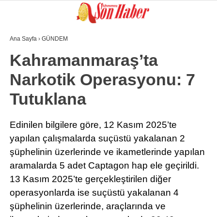
Ana Sayfa
›
GÜNDEM
GALERİ
VİDEO
YAZARLAR
Kahramanmaraş’ta
Narkotik Operasyonu: 7
GÜNDEM
Tutuklana
3. SAYFA
SPOR
Edinilen bilgilere göre, 12 Kasım 2025’te
yapılan çalışmalarda suçüstü yakalanan 2
SAĞLIK
şüphelinin üzerlerinde ve ikametlerinde yapılan
EĞİTİM
aramalarda 5 adet Captagon hap ele geçirildi.
KÜLTÜR SANAT
13 Kasım 2025’te gerçekleştirilen diğer
operasyonlarda ise suçüstü yakalanan 4
EKONOMİ
şüphelinin üzerlerinde, araçlarında ve
YAZARLAR